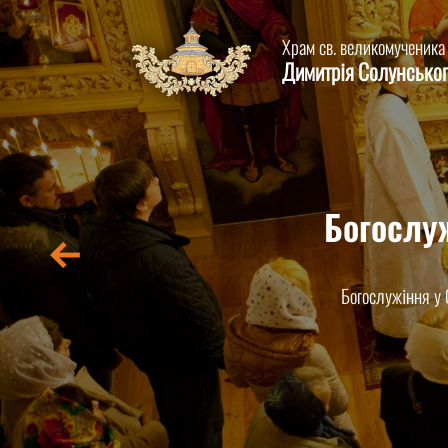
Храм св. великомученика
Димитрія Солунсько
Таїнство
Святе Хрещення