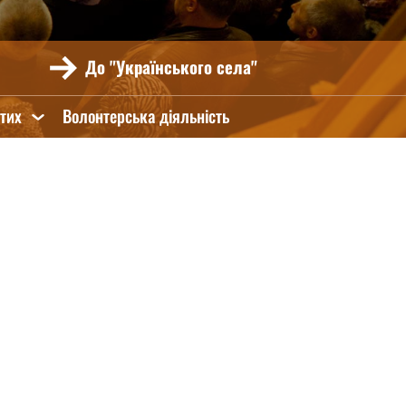
До "Українського села"
ятих
Волонтерська діяльність