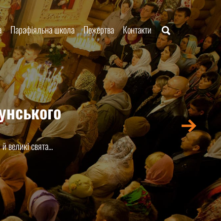
а
Парафіяльна школа
Пожертва
Контакти
ому храмі
ї є найчастішим