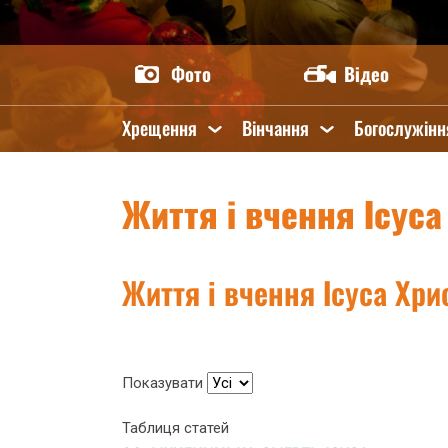
Фото
Відео
Хрещення
Вінчання
Богослужінн
Життя і вчення Ісуса
Життя і вчення Ісуса Хри
Показувати
Таблиця статей