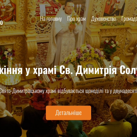
На головну
Про храм
Духовенство
Громад
го
 Хрещення у Свято-Димитрівськ
 – духовне народження людини і приєднання її до Церкви Христово
священнодійством у храмі св. Димитрія Солунського...
Детальніше