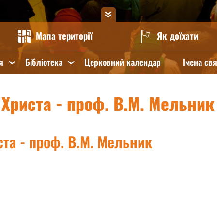
Мапа території
Як доїхати
я
Бібліотека
Церковний календар
Імена св
 Христа - проф. В.М. Мельник
ста - проф. В.М. Мельник