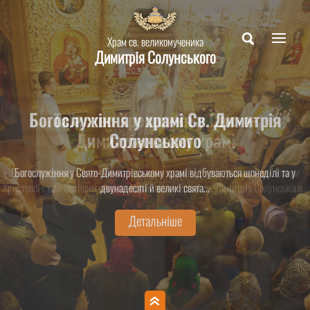
Храм св. великомученика
Димитрія Солунського
Богослужіння у храмі Св. Димитрія
Таїнство Хрещення у Свято-
Димитрівському храмі
Солунського
Святе Хрещення – духовне народження людини і приєднання її до Церкви
Богослужіння у Свято-Димитрівському храмі відбуваються щонеділі та у
Христової є найчастішим священнодійством у храмі св. Димитрія Солунського...
двунадесяті й великі свята...
Детальніше
Детальніше