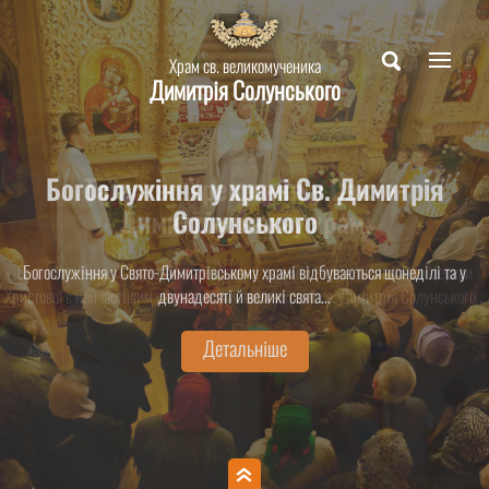
Храм св. великомученика
Димитрія Солунського
Богослужіння у храмі Св. Димитрія
Таїнство Хрещення у Свято-
Димитрівському храмі
Солунського
Святе Хрещення – духовне народження людини і приєднання її до Церкви
Богослужіння у Свято-Димитрівському храмі відбуваються щонеділі та у
Христової є найчастішим священнодійством у храмі св. Димитрія Солунського...
двунадесяті й великі свята...
Детальніше
Детальніше