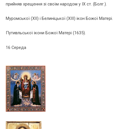
прийняв хрещення зi своїм народом у ІХ ст. (Болг.).
Муромської (ХІІ) i Белинiцької (ХІІІ) iкон Божої Матерi.
Путивльської iкони Божої Матерi (1635).
16 Середа