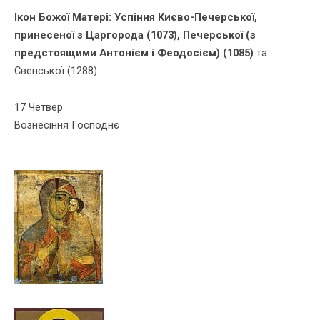
Ікон Божої Матерi: Ус­піння Києво-Печерської,
принесеної з Царгорода (1073), Печерської (з
предстоящими Антонiєм i Феодосiєм) (1085)
та
Свенської (1288).
17 Четвер
Вознесіння Господнє