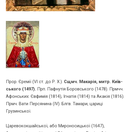
Прор. Єремiї (VІ ст. до Р. Х.).
Сщмч. Макарiя, митр. Київ­
ського (1497).
Прп. Пафнутiя Боровського (1478). Прмчч.
Афон­­ських: Єв­фимiя (1814), Ігнатiя (1814) та Акакiя (1816).
Прмч. Вати Персянина (ІV). Блгв. Тамари, цариці
Грузинської.
Царевококшайської, або Мироносицької (1647),