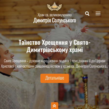
Храм св. великомученика
Димитрія Солунського
Таїнство Хрещення у Свято-
Димитрівському храмі
Святе Хрещення – духовне народження людини і приєднання її до Церкви
Христової є найчастішим священнодійством у храмі св. Димитрія Солунського...
Детальніше