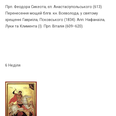
Прп. Феодора Сикеота, єп. Анастасiупольського (613).
Перенесення мощей блгв. кн. Всеволода, у святому
хрещеннi Гавриїла, Псковського (1834). Апп. Нафанаїла,
Луки та Климента (І). Прп. Вiталiя (609–620).
6 Неділя