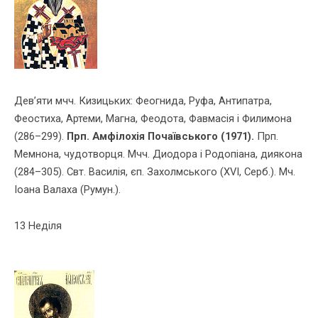
Дев’яти мчч. Кизицьких: Феогнида, Руфа, Антипатра,
Феостиха, Артеми, Магна, Феодота, Фавмасiя i Филимона
(286–299).
Прп. Амфілохія Почаївського (1971).
Прп.
Мемнона, чудотворця. Мчч. Диодора i Родопiана, диякона
(284–305). Свт. Василiя, єп. Захолм­ського (ХVІ, Серб.). Мч.
Іоана Валаха (Румун.).
13 Неділя