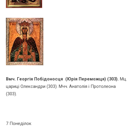
Вмч. Георгiя Побiдоносця (Юрія Переможця) (303).
Мц.
цариці Олександри (303). Мчч. Анатолія і Протолеона
(303).
7 Понеділок