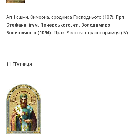
Ап. і сщмч. Симеона, сродника Господнього (107).
Прп.
Стефана, iгум. Печер­сь­кого, єп. Володимиро-
Волинського (1094).
Прав. Євлогiя, странно­приїмця (ІV).
11 П'ятниця