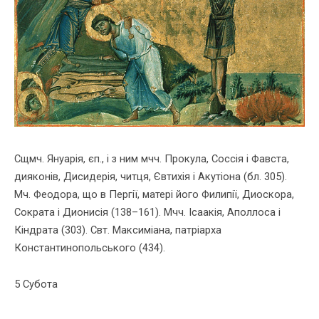
Сщмч. Януарiя, єп., i з ним мчч. Прокула, Соссiя i Фавста,
дияконiв, Дисидерiя, читця, Євтихiя i Акутiона (бл. 305).
Мч. Феодора, що в Пергiї, матерi його Филипiї, Диоскора,
Сократа i Дионисiя (138–161). Мчч. Ісаакiя, Аполлоса i
Кiндрата (303). Свт. Максимiана, патрiарха
Константинопольського (434).
5 Субота