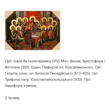
Прп. Іоана Ветхопечерника (VІІІ). Мчч. Феони, Христофора i
Антонiна (303). Сщмч. Пафнутiя, єп. Єрусалимського. Свт.
Георгiя, спов., єп. Антиохiї Писидій­ської (813–820). Свт.
Трифона, патр. Константинопольського (933). Прп.
Никифора, iгумена.
3 Четвер