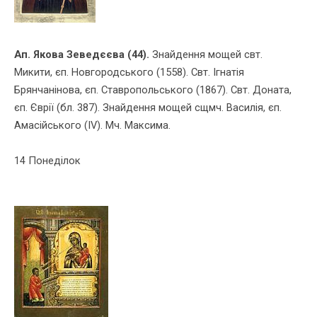
Ап. Якова Зеведєєва (44).
Знайдення мощей свт.
Микити, єп. Новгородського (1558). Свт. Ігнатiя
Брянчанiнова, єп. Ставропольського (1867). Свт. Доната,
єп. Єврiї (бл. 387). Знайдення мощей сщмч. Василiя, єп.
Амасiйського (ІV). Мч. Максима.
14 Понеділок