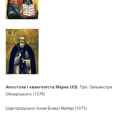
Апостола i євангелiста Марка (63).
Прп. Сильвестра
Обнорського (1379).
Царгородської iкони Божої Матерi (1071).