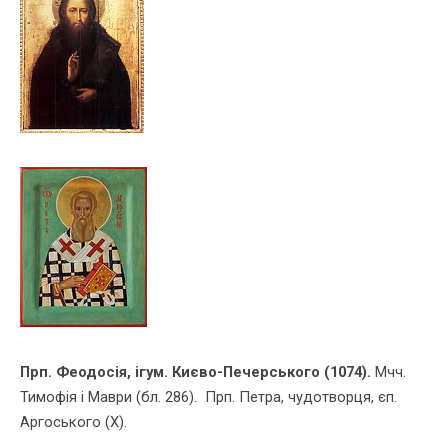
Прп.
Феодосiя, iгум. Києво-Печерського (1074).
Мчч.
Тимофiя i Маври (бл. 286). Прп. Петра, чудотворця, єп.
Аргоського (Х).