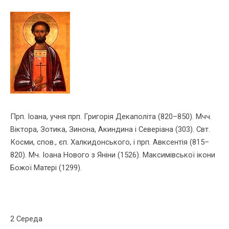
Прп. Іоана, учня прп. Григорiя Декаполiта (820–850). Мчч.
Вiктора, Зотика, Зинона, Акиндина i Северіана (303). Свт.
Косми, спов., єп. Халкидонського, i прп. Авксентiя (815–
820). Мч. Іоана Нового з Янiни (1526). Максимiвської iкони
Божої Матерi (1299).
2 Середа