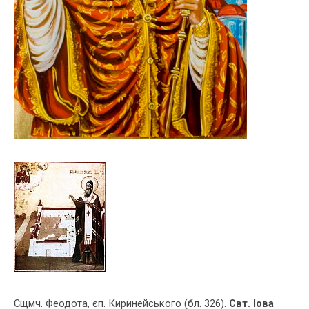
Сщмч. Феодота, єп. Киринейського (бл. 326).
Свт.
Іова