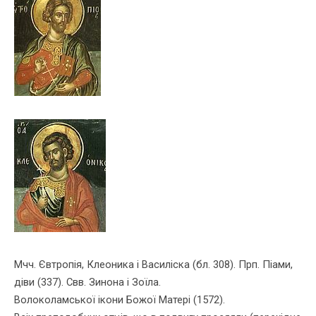
Мчч. Євтропiя, Клеоника i Василiска (бл. 308). Прп. Пiами,
дiви (337). Свв. Зинона i Зоїла.
Волоколамської iкони Божої Матерi (1572).