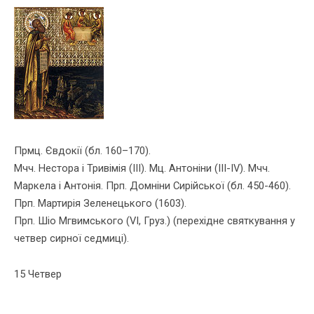
Прмц. Євдокiї (бл. 160–170).
Мчч. Нестора i Тривiмiя (III). Мц. Антоніни (III-IV). Мчч.
Маркела і Антонія. Прп. Домніни Сирійської (бл. 450-460).
Прп. Мартирія Зеленецького (1603).
Прп. Шіо Мгвимського (VI, Груз.) (перехідне святкування у
четвер сирної седмиці).
15 Четвер