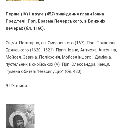
Перше (ІV) і друге (452) знайдення глави Іоана
Предтечі. Прп. Еразма Печерського, в Ближніх
печерах (бл. 1160).
Сщмч. Полікарпа, єп. Смирнського (167). Прп. Полікарпа
Брянського (1620–1621). Прпп. Іоана, Антиоха, Антоніна,
Мойсея, Зевина, Поліхронія, Мойсея іншого і Даміана,
пустельників сирійських (V). Прп. Олександра, ченця,
ігумена обителі “Невсипущих” (бл. 430).
9 П'ятниця