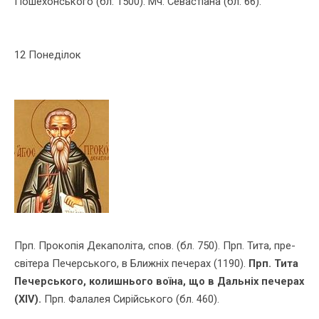
Пошехонського (бл. 1500). Мч. Севастіана (бл. 66).
12 Понеділок
Прп. Прокопія Декаполіта, спов. (бл. 750). Прп. Тита, пре­
сві­тера Печерського, в Ближніх печерах (1190).
Прп. Тита
Печерського, ко­лишнього воїна, що в Дальніх печерах
(ХІV).
Прп. Фалалея Сирійського (бл. 460).