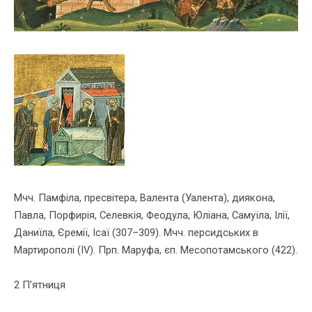
Мчч. Памфіла, пресвітера, Валента (Уалента), диякона,
Павла, Порфирія, Селевкія, Феодула, Юліана, Самуїла, Ілії,
Даниїла, Єремії, Ісаї (307–309). Мчч. персидських в
Мартирополі (ІV). Прп. Маруфа, єп. Месопотамського (422).
2 П'ятниця