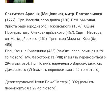
Святителя Арсенія (Мацієвича), митр. Ростовського
(1772).
Прп. Василія, сповідника (750). Блж. Миколая,
Христа ради юродивого, Псковського (1576). Сщмч.
Протерія, патр. Олександрійського (457). Сщмч. Нестора,
єп. Магіддійського (250). Прпп. жон Марини і Кіри (бл.
450).
Прп. Касі­яна Римлянина (435) (пам’ять переноситься з 29-
го лютого). Мч. Феок­ториста (VIII) (пам’ять переноситься з
29-го лютого). Прп. Іоанна, нареченого Варсонофієм, єп.
Дамаського (V) (пам’ять переноситься з 29-го лютого).
Девпетерувської ікони Божої Матері (1392) (пам’ять
переноситься з 29-го лютого).