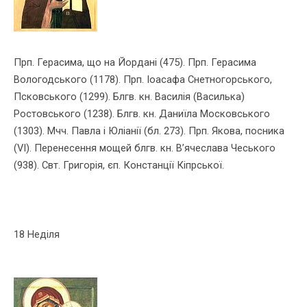
Прп. Герасима, що на Йорданi (475). Прп. Герасима
Вологодського (1178). Прп. Іоасафа Снетногорського,
Псковського (1299). Блгв. кн. Василiя (Василька)
Ростовського (1238). Блгв. кн. Даниїла Московського
(1303). Мчч. Павла i Юлiанiї (бл. 273). Прп. Якова, посника
(VІ). Перенесення мощей блгв. кн. В’ячес­лава Чеського
(938). Свт. Григорiя, єп. Констанцiї Кіпрської.
18 Неділя