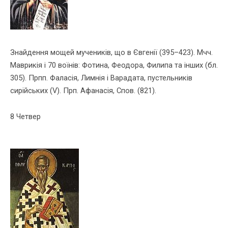
Знайдення мощей мучеників, що в Євгенії (395–423). Мчч.
Маврикія і 70 во­їнів: Фотина, Феодора, Филипа та інших (бл.
305). Прпп. Фаласія, Лимнія і Варадата, пустельників
сирійських (V). Прп. Афанасія, Спов. (821).
8 Четвер