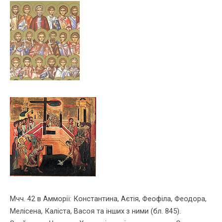
Мчч. 42 в Амморiї: Константина, Аєтiя, Феофiла, Феодора,
Мелiсена, Калiста, Васоя та iнших з ними (бл. 845).