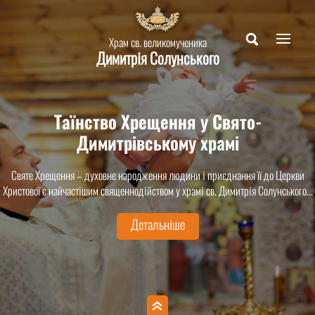
Храм св. великомученика
Димитрія Солунського
Таїнство Хрещення у Свято-
Димитрівському храмі
Святе Хрещення – духовне народження людини і приєднання її до Церкви
Христової є найчастішим священнодійством у храмі св. Димитрія Солунського...
Детальніше