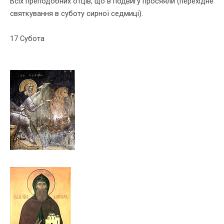
Всіх преподобних отців, що в подвигу просяяли (перехідне
святкування в суботу сирної седмиці).
17 Субота