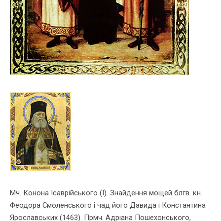
Мч. Конона Ісаврiйського (І). Знайдення мощей блгв. кн.
Феодора Смоленського i чад його Давида i Константина
Ярославських (1463). Прмч. Адрiана Пошехонського,