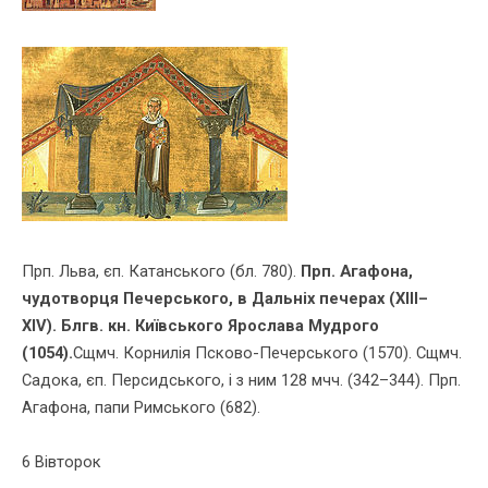
Прп. Льва, єп. Катанського (бл. 780).
Прп. Агафона,
чудотворця Печер­ського, в Дальніх печерах (ХІІІ–
ХІV).
Блгв. кн. Київського Ярослава Мудрого
(1054).
Сщмч. Корнилія Псково-Печерського (1570). Сщмч.
Садока, єп. Персидського, і з ним 128 мчч. (342–344). Прп.
Ага­фона, папи Римського (682).
6 Вівторок