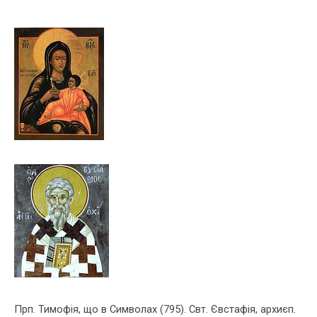
Прп. Тимофія, що в Символах (795). Свт. Євстафія, архиєп.