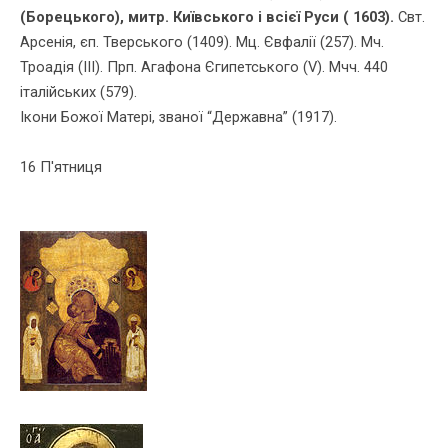
(Борецького), митр. Київського і всієї Руси ( 1603).
Свт.
Арсенiя, єп. Тверського (1409). Мц. Євфалiї (257). Мч.
Троадiя (ІІІ). Прп. Агафона Єгипетського (V). Мчч. 440
італійських (579).
Ікони Божої Матері, званої “Державна” (1917).
16 П'ятниця