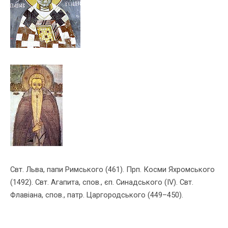
Свт. Льва, папи Римського (461). Прп. Косми Яхромського
(1492). Свт. Агапита, спов., єп. Синадського (IV). Свт.
Флавіана, спов., патр. Царгородського (449–450).