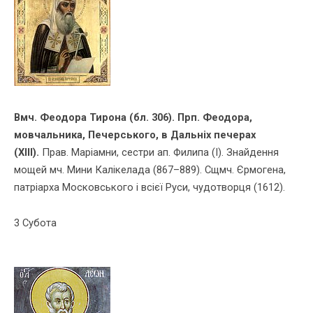
Вмч. Феодора Тирона
(бл. 306). Прп. Феодора,
мовчальника, Печерського, в Дальніх печерах
(ХІІІ).
Прав. Маріамни, сестри ап. Филипа (І). Знайдення
мощей мч. Мини Калікелада (867–889). Сщмч. Єрмогена,
патріарха Московського і всієї Руси, чудотворця (1612).
3 Субота