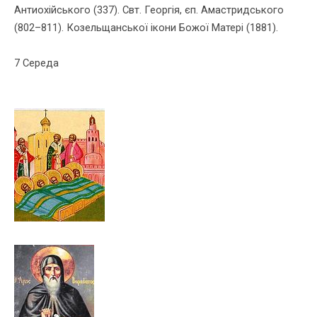
Антиохійського (337). Свт. Георгія, єп. Амастридського
(802–811). Козельщанської ікони Божої Матері (1881).
7 Середа