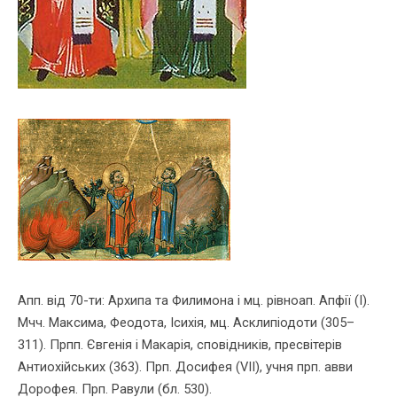
Апп. від 70-ти: Архипа та Филимона і мц. рівноап. Апфії (І).
Мчч. Максима, Феодота, Ісихія, мц. Асклипіодоти (305–
311). Прпп. Євгенія і Макарія, спо­відників, пресвітерів
Антиохійських (363). Прп. Досифея (VІІ), учня прп. авви
Дорофея. Прп. Равули (бл. 530).