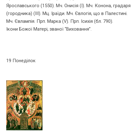
Ярославського (1550). Мч. Онисiя (І). Мч. Конона, градаря
(городника) (ІІІ). Мц. Іраїди. Мч. Євлогiя, що в Палестинi.
Мч. Євлампiя. Прп. Марка (V). Прп. Ісихiя (бл. 790).
Ікони Божої Матері, званої “Виховання”.
19 Понеділок