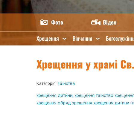
Фото
Відео
Хрещення
Вінчання
Богослужінн
Хрещення у храмі Св
Категорія:
Таїнства
хрещення дитини,
хрещення
таїнство хрещенн
хрещення
обряд хрещення
хрещення дитини п