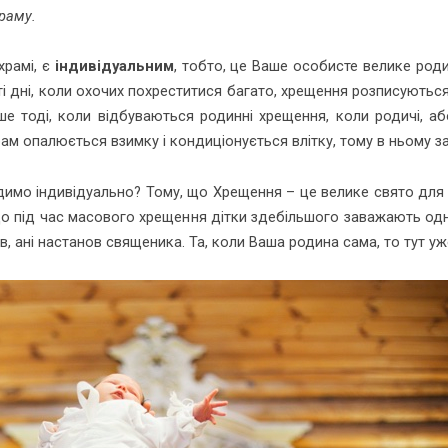
раму.
храмі, є
індивідуальним
, тобто, це Ваше особисте велике род
ті дні, коли охочих похреститися багато, хрещення розписуються
 тоді, коли відбуваються родинні хрещення, коли родичі, або
рам опалюється взимку і кондиціонується влітку, тому в ньому з
димо індивідуально? Тому, що Хрещення – це велике свято для 
що під час масового хрещення дітки здебільшого заважають одне
тов, ані настанов священика. Та, коли Ваша родина сама, то тут уж