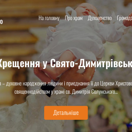
На головну
Про храм
Духовенство
Громад
го
 Хрещення у Свято-Димитрівськ
 Вінчання у Свято-Димитрівськ
 Димитрія Солунського радо запрошує молодят об’єднатися церков
 – духовне народження людини і приєднання її до Церкви Христово
священнодійством у храмі св. Димитрія Солунського...
ціле...
Детальніше
Детальніше