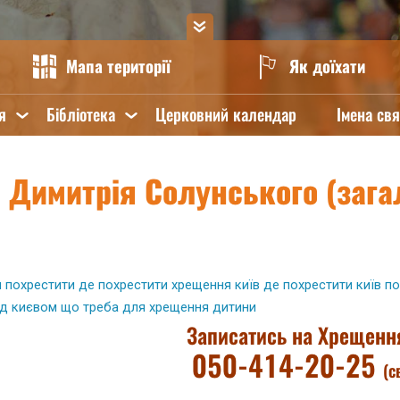
Мапа території
Як доїхати
я
Бібліотека
Церковний календар
Імена св
. Димитрія Солунського (зага
я
похрестити
де похрестити
хрещення київ
де похрестити київ
по
ід києвом
що треба для хрещення дитини
Записатись на Хрещенн
050-414-20-25
(с