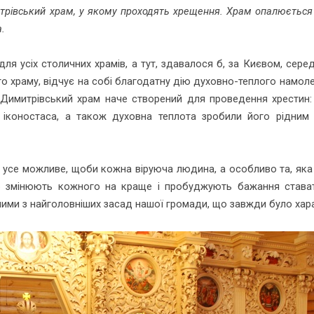
рівський храм, у якому проходять хрещення. Храм опалюється в
.
ля усіх столичних храмів, а тут, здавалося б, за Києвом, серед
о храму, відчує на собі благодатну дію духовно-теплого намол
Димитрівський храм наче створений для проведення хрестин: 
о іконостаса, а також духовна теплота зробили його рідним
 усе можливе, щоби кожна віруюча людина, а особливо та, яка 
що змінюють кожного на краще і пробуджують бажання стават
ми з найголовніших засад нашої громади, що завжди було хара