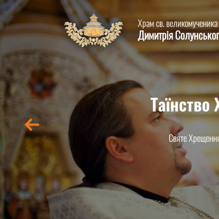
Храм св. великомученика
Димитрія Солунсько
Таїнство
Таїнство
Громада храму св.
Святе Хрещення