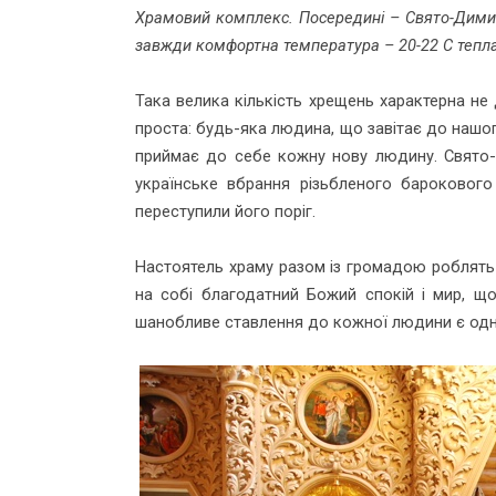
Храмовий комплекс. Посередині – Свято-Димит
завжди комфортна температура – 20-22 С тепла
Така велика кількість хрещень характерна не д
проста: будь-яка людина, що завітає до нашог
приймає до себе кожну нову людину. Свято-
українське вбрання різьбленого бароковог
переступили його поріг.
Настоятель храму разом із громадою роблять
на собі благодатний Божий спокій і мир, 
шанобливе ставлення до кожної людини є одни