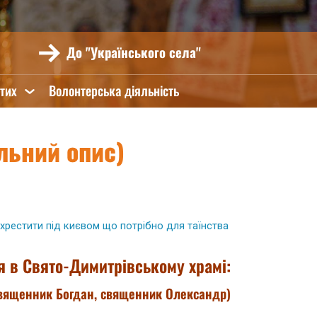
До "Українського села"
ятих
Волонтерська діяльність
льний опис)
хрестити під києвом
що потрібно для таїнства
я в Свято-Димитрівському храмі:
вященник Богдан, священник Олександр)