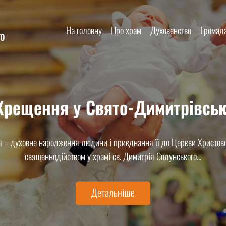
На головну
Про храм
Духовенство
Громад
го
 Хрещення у Свято-Димитрівськ
 – духовне народження людини і приєднання її до Церкви Христово
священнодійством у храмі св. Димитрія Солунського...
Детальніше