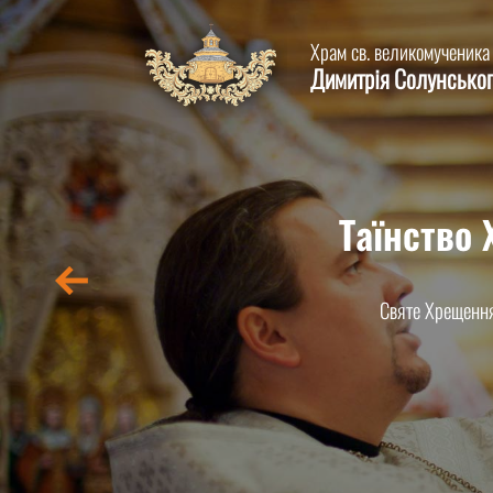
Храм св. великомученика
Димитрія Солунсько
Таїнство
Святе Хрещення