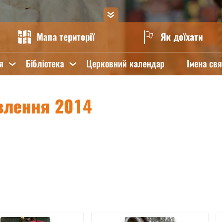
Мапа території
Як доїхати
я
Бібліотека
Церковний календар
Імена св
влення 2014