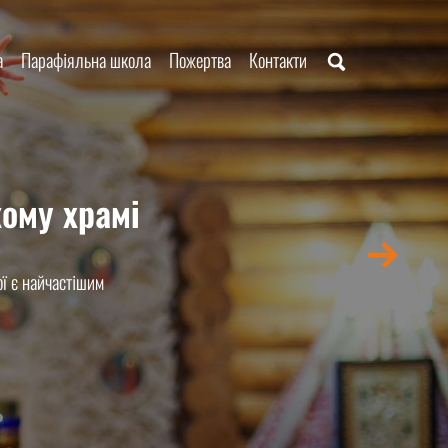
а
Парафіяльна школа
Пожертва
Контакти
ому храмі
ї є найчастішим