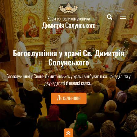
Храм св. великомученика
Димитрія Солунського
Богослужіння у храмі Св. Димитрія
Таїнство Хрещення у Свято-
Димитрівському храмі
Солунського
Святе Хрещення – духовне народження людини і приєднання її до Церкви
Богослужіння у Свято-Димитрівському храмі відбуваються щонеділі та у
Христової є найчастішим священнодійством у храмі св. Димитрія Солунського...
двунадесяті й великі свята...
Детальніше
Детальніше