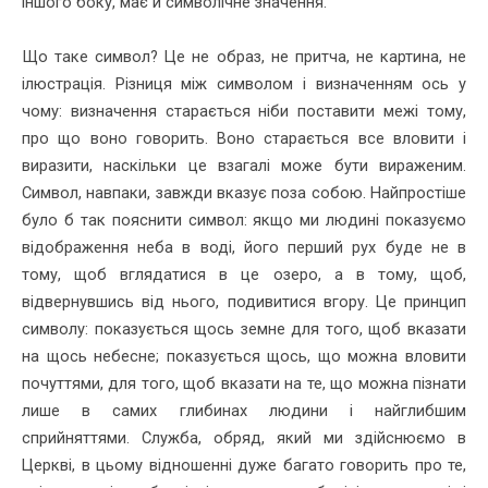
іншого боку, має й символічне значення.
Що таке символ? Це не образ, не притча, не картина, не
ілюстрація. Різниця між символом і визначенням ось у
чому: визначення старається ніби поставити межі тому,
про що воно говорить. Воно старається все вловити і
виразити, наскільки це взагалі може бути вираженим.
Символ, навпаки, завжди вказує поза собою. Найпростіше
було б так пояснити символ: якщо ми людині показуємо
відображення неба в воді, його перший рух буде не в
тому, щоб вглядатися в це озеро, а в тому, щоб,
відвернувшись від нього, подивитися вгору. Це принцип
символу: показується щось земне для того, щоб вказати
на щось небесне; показується щось, що можна вловити
почуттями, для того, щоб вказати на те, що можна пізнати
лише в самих глибинах людини і найглибшим
сприйняттями. Служба, обряд, який ми здійснюємо в
Церкві, в цьому відношенні дуже багато говорить про те,