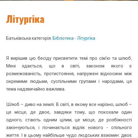
Літургіка
Батьківська категорія:
Бібліотека - Літургіка
Я вирішив цю бесіду присвятити темі про сім’ю та шлюб.
Мені здається, що в світі, законом якого є
розмежованість, протистояння, напружені відносини між
окремими людьми, суспільними групами і народами, ця
тема надзвичайно важлива.
Шлюб – диво на землі. В світі, в якому все нарізно, шлюб –
це місце, де двоє, завдяки тому, що покохали один
одного, стають одним цілим, це місце, де розбіжності
закінчуються, і починається відлік нового - спільного
життя. І в цьому найбільше чудо людських взаємин: двоє