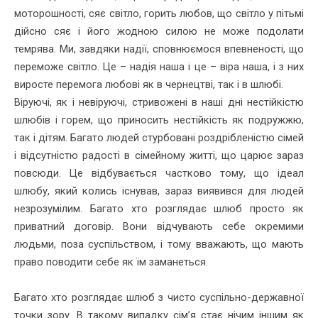
моторошності, сяє світло, горить любов, що світло у пітьмі
дійсно сяє і його жодною силою не може подолати
темрява. Ми, завдяки надії, сповнюємося впевненості, що
переможе світло. Це – надія наша і це – віра наша, і з них
виросте перемога любові як в чернецтві, так і в шлюбі.
Віруючі, як і невіруючі, стривожені в наші дні нестійкістю
шлюбів і горем, що приносить нестійкість як подружжю,
так і дітям. Багато людей стурбовані роздрібленістю сімей
і відсутністю радості в сімейному житті, що царює зараз
повсюди. Це відбувається частково тому, що ідеал
шлюбу, який колись існував, зараз виявився для людей
незрозумілим. Багато хто розглядає шлюб просто як
приватний договір. Вони відчувають себе окремими
людьми, поза суспільством, і тому вважають, що мають
право поводити себе як їм заманеться.
Багато хто розглядає шлюб з чисто суспільно-державної
точки зору. В такому випадку сім’я стає нічим іншим як