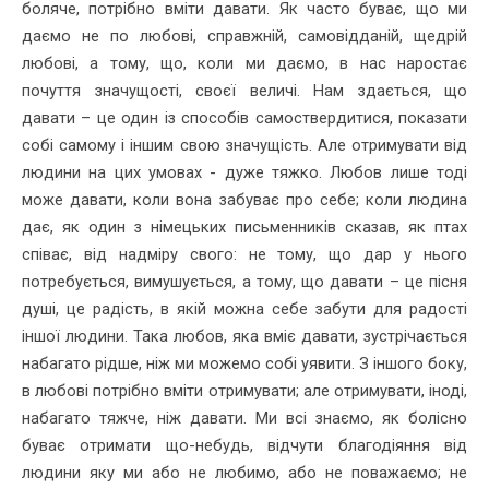
боляче, потрібно вміти давати. Як часто буває, що ми
даємо не по любові, справжній, самовідданій, щедрій
любові, а тому, що, коли ми даємо, в нас наростає
почуття значущості, своєї величі. Нам здається, що
давати – це один із способів самоствердитися, показати
собі самому і іншим свою значущість. Але отримувати від
людини на цих умовах - дуже тяжко. Любов лише тоді
може давати, коли вона забуває про себе; коли людина
дає, як один з німецьких письменників сказав, як птах
співає, від надміру свого: не тому, що дар у нього
потребується, вимушується, а тому, що давати – це пісня
душі, це радість, в якій можна себе забути для радості
іншої людини. Така любов, яка вміє давати, зустрічається
набагато рідше, ніж ми можемо собі уявити. З іншого боку,
в любові потрібно вміти отримувати; але отримувати, іноді,
набагато тяжче, ніж давати. Ми всі знаємо, як болісно
буває отримати що-небудь, відчути благодіяння від
людини яку ми або не любимо, або не поважаємо; не