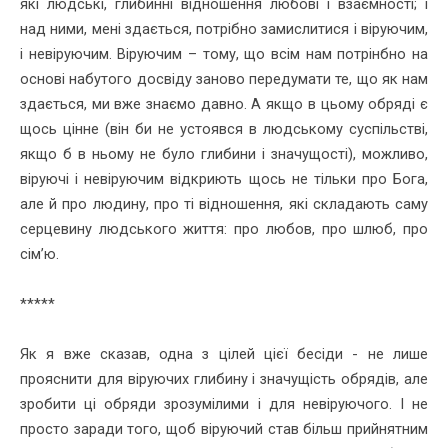
які людські, глибинні відношення любові і взаємності; і
над ними, мені здається, потрібно замислитися і віруючим,
і невіруючим. Віруючим – тому, що всім нам потрінбно на
основі набутого досвіду заново передумати те, що як нам
здається, ми вже знаємо давно. А якщо в цьому обряді є
щось цінне (він би не устоявся в людському суспільстві,
якщо б в ньому не було глибини і значущості), можливо,
віруючі і невіруючим відкриють щось не тільки про Бога,
але й про людину, про ті відношення, які складають саму
серцевину людського життя: про любов, про шлюб, про
сім’ю.
*****
Як я вже сказав, одна з цілей цієї бесіди - не лише
прояснити для віруючих глибину і значущість обрядів, але
зробити ці обряди зрозумілими і для невіруючого. І не
просто заради того, щоб віруючий став більш прийнятним