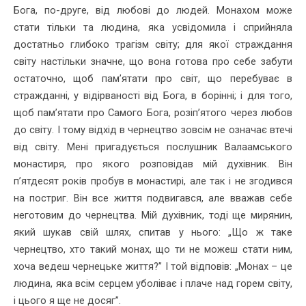
Бога, по-друге, від любові до людей. Монахом може
стати тільки та людина, яка усвідомила і сприйняла
достатньо глибоко трагізм світу; для якої страждання
світу настільки значне, що вона готова про себе забути
остаточно, щоб пам’ятати про світ, що перебуває в
стражданні, у відірваності від Бога, в борінні; і для того,
щоб пам’ятати про Самого Бога, розіп’ятого через любов
до світу. І тому відхід в чернецтво зовсім не означає втечі
від світу. Мені пригадується послушник Валаамського
монастиря, про якого розповідав мій духівник. Він
п’ятдесят років пробув в монастирі, але так і не згодився
на постриг. Він все життя подвигався, але вважав себе
неготовим до чернецтва. Мій духівник, тоді ще мирянин,
який шукав свій шлях, спитав у нього: „Що ж таке
чернецтво, хто такий монах, що ти не можеш стати ним,
хоча ведеш чернецьке життя?” І той відповів: „Монах – це
людина, яка всім серцем уболіває і плаче над горем світу,
і цього я ще не досяг”.