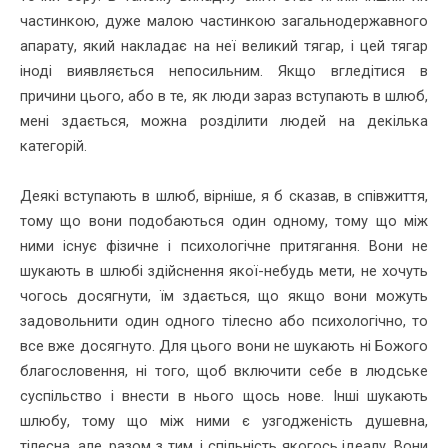
частинкою, дуже малою частинкою загальнодержавного
апарату, який накладає на неї великий тягар, і цей тягар
іноді виявляється непосильним. Якщо вгледітися в
причини цього, або в те, як люди зараз вступають в шлюб,
мені здається, можна розділити людей на декілька
категорій.
Деякі вступають в шлюб, вірніше, я б сказав, в співжиття,
тому що вони подобаються один одному, тому що між
ними існує фізичне і психологічне притягання. Вони не
шукають в шлюбі здійснення якої-небудь мети, не хочуть
чогось досягнути, їм здається, що якщо вони можуть
задовольнити один одного тілесно або психологічно, то
все вже досягнуто. Для цього вони не шукають ні Божого
благословення, ні того, щоб включити себе в людське
суспільство і внести в нього щось нове. Інші шукають
шлюбу, тому що між ними є узгодженість душевна,
тілесна, але, разом з тим, і спільність якогось ідеалу. Вони