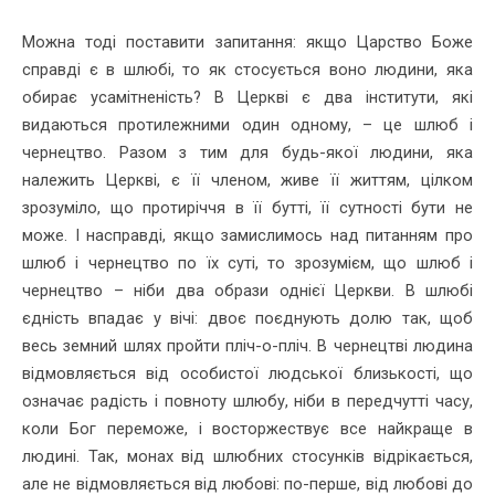
Можна тоді поставити запитання: якщо Царство Боже
справді є в шлюбі, то як стосується воно людини, яка
обирає усамітненість? В Церкві є два інститути, які
видаються протилежними один одному, – це шлюб і
чернецтво. Разом з тим для будь-якої людини, яка
належить Церкві, є її членом, живе її життям, цілком
зрозуміло, що протиріччя в її бутті, її сутності бути не
може. І насправді, якщо замислимось над питанням про
шлюб і чернецтво по їх суті, то зрозумієм, що шлюб і
чернецтво – ніби два образи однієї Церкви. В шлюбі
єдність впадає у вічі: двоє поєднують долю так, щоб
весь земний шлях пройти пліч-о-пліч. В чернецтві людина
відмовляється від особистої людської близькості, що
означає радість і повноту шлюбу, ніби в передчутті часу,
коли Бог переможе, і восторжествує все найкраще в
людині. Так, монах від шлюбних стосунків відрікається,
але не відмовляється від любові: по-перше, від любові до