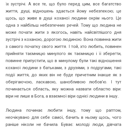
їх зустрічі. А все те, що було перед цим, все багатство
життя, душі, відношень здається йому небезпекою; це
щось, що живе в душі коханої людини окрім нього. Це
одна з найбільш небезпечних речей. Тому що людина не
може почати жити з якогось, навіть найсвітлішого дня
зустрічі з коханою, дорогою людиною. Вона повинна жити
з самого початку свого життя. І той, хто любить, повинен
прийняти таємницю минулого як таємницю і її зберегти,
повинне припустити, що в минулому були такі відношення
коханої людини з батьками, з друзями, з подругами, такі
події життя, до яких він не буде причетним інакше як з
оберігаючою, ласкавою, шанобливою любов’ю. І тут
починається область, яку можна назвати областю віри:
віри не лише в Бога, а взаємної віри однієї людини в іншу..
Людина починає любити іншу, тому що раптом,
неочікувано для себе самої, бачить в ньому щось, чого
раніше ніколи не бачила. Буває: молоді люди, дівчата