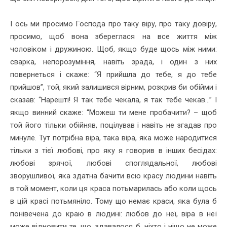
І ось ми просимо Господа про таку віру, про таку довіру,
просимо, щоб вона збереглася на все життя між
чоловіком і дружиною. Щоб, якщо буде щось між ними:
сварка, непорозуміння, навіть зрада, і один з них
повернеться і скаже: “Я прийшла до тебе, я до тебе
прийшов”, той, який залишився вірним, розкрив би обійми і
сказав: “Нарешті! Я так тебе чекала, я так тебе чекав...” І
якщо винний скаже: “Можеш ти мене пробачити? – щоб
той його тільки обійняв, поцілував і навіть не згадав про
минуле. Тут потрібна віра, така віра, яка може народитися
тільки з тієї любові, про яку я говорив в інших бесідах:
любові зрячої, любові споглядальної, любові
зворушливої, яка здатна бачити всю красу людини навіть
в той момент, коли ця краса потьмарилась або коли щось
в цій красі потьмяніло. Тому що немає краси, яка була б
понівечена до краю в людині: любов до неї, віра в неї
може відновити те, що, здавалося б, ніхто і ніщо не може