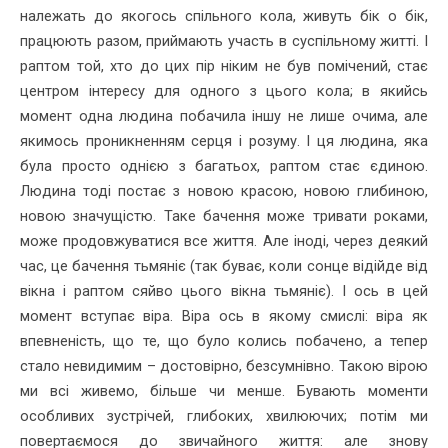
належать до якогось спільного кола, живуть бік о бік,
працюють разом, приймають участь в суспільному житті. І
раптом той, хто до цих пір ніким не був помічений, стає
центром інтересу для одного з цього кола; в якийсь
момент одна людина побачила іншу не лише очима, але
якимось проникненням серця і розуму. І ця людина, яка
була просто однією з багатьох, раптом стає єдиною.
Людина тоді постає з новою красою, новою глибиною,
новою значущістю. Таке бачення може тривати роками,
може продовжуватися все життя. Але іноді, через деякий
час, це бачення тьмяніє (так буває, коли сонце відійде від
вікна і раптом сяйво цього вікна тьмяніє). І ось в цей
момент вступає віра. Віра ось в якому смислі: віра як
впевненість, що те, що було колись побачено, а тепер
стало невидимим – достовірно, безсумнівно. Такою вірою
ми всі живемо, більше чи менше. Бувають моменти
особливих зустрічей, глибоких, хвилюючих; потім ми
повертаємося до звичайного життя: але знову