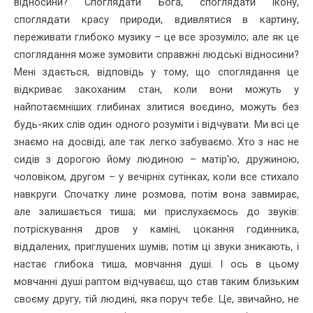
відносини? Споглядати Бога, споглядати ікону,
споглядати красу природи, вдивлятися в картину,
переживати глибоко музику – це все зрозуміло; але як це
споглядання може зумовити справжні людські відносини?
Мені здається, відповідь у тому, що споглядання це
відкриває закоханим стан, коли вони можуть у
найпотаємніших глибинах злитися воєдино, можуть без
будь-яких слів один одного розуміти і відчувати. Ми всі це
знаємо на досвіді, але так легко забуваємо. Хто з нас не
сидів з дорогою йому людиною – матір’ю, дружиною,
чоловіком, другом – у вечірніх сутінках, коли все стихало
навкруги. Спочатку лине розмова, потім вона завмирає,
але залишається тиша; ми прислухаємось до звуків:
потріскування дров у каміні, цокання годинника,
віддалених, приглушених шумів; потім ці звуки зникають, і
настає глибока тиша, мовчання душі. І ось в цьому
мовчанні душі раптом відчуваєш, що став таким близьким
своєму другу, тій людині, яка поруч тебе. Це, звичайно, не