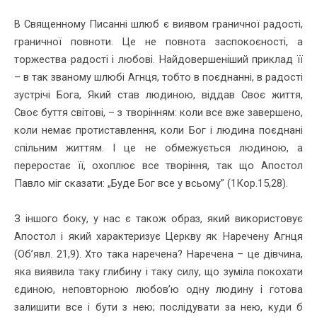
В Священному Писанні шлюб є виявом граничної радості,
граничної повноти. Це не повнота заспокоєності, а
торжества радості і любові. Найдовершеніший приклад її
– в так званому шлюбі Агнця, тобто в поєднанні, в радості
зустрічі Бога, Який став людиною, віддав Своє життя,
Своє буття світові, – з творінням: коли все вже завершено,
коли немає протиставлення, коли Бог і людина поєднані
спільним життям. І це не обмежується людиною, а
переростає її, охоплює все творіння, так що Апостол
Павло міг сказати: „Буде Бог все у всьому” (1Кор.15,28).
З іншого боку, у нас є також образ, який використовує
Апостол і який характеризує Церкву як Наречену Агнця
(Об’явл. 21,9). Хто така наречена? Наречена – це дівчина,
яка виявила таку глибину і таку силу, що зуміла покохати
єдиною, неповторною любов’ю одну людину і готова
залишити все і бути з нею; послідувати за нею, куди б