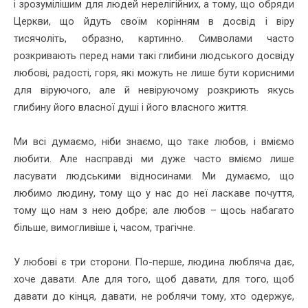
і зрозумілішим для людей нерелігійних, а тому, що обряди
Церкви, що йдуть своїм корінням в досвід і віру
тисячоліть, образно, картинно. Символами часто
розкривають перед нами такі глибини людського досвіду
любові, радості, горя, які можуть не лише бути корисними
для віруючого, але й невіруючому розкриють якусь
глибину його власної душі і його власного життя.
Ми всі думаємо, ніби знаємо, що таке любов, і вміємо
любити. Але насправді ми дуже часто вміємо лише
ласувати людськими відносинами. Ми думаємо, що
любимо людину, тому що у нас до неї ласкаве почуття,
тому що нам з нею добре; але любов – щось набагато
більше, вимогливіше і, часом, трагічне.
У любові є три сторони. По-перше, людина любляча дає,
хоче давати. Але для того, щоб давати, для того, щоб
давати до кінця, давати, не роблячи тому, хто одержує,