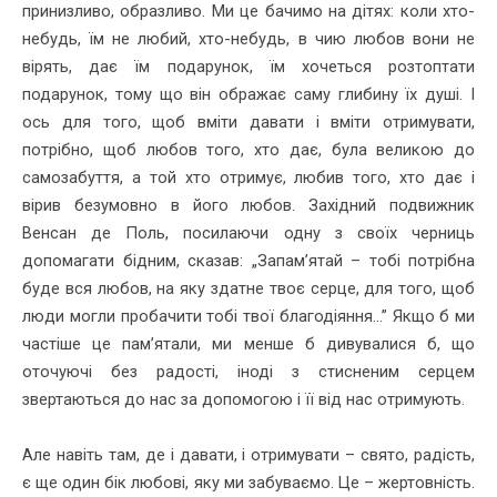
принизливо, образливо. Ми це бачимо на дітях: коли хто-
небудь, їм не любий, хто-небудь, в чию любов вони не
вірять, дає їм подарунок, їм хочеться розтоптати
подарунок, тому що він ображає саму глибину їх душі. І
ось для того, щоб вміти давати і вміти отримувати,
потрібно, щоб любов того, хто дає, була великою до
самозабуття, а той хто отримує, любив того, хто дає і
вірив безумовно в його любов. Західний подвижник
Венсан де Поль, посилаючи одну з своїх черниць
допомагати бідним, сказав: „Запам’ятай – тобі потрібна
буде вся любов, на яку здатне твоє серце, для того, щоб
люди могли пробачити тобі твої благодіяння...” Якщо б ми
частіше це пам’ятали, ми менше б дивувалися б, що
оточуючі без радості, іноді з стисненим серцем
звертаються до нас за допомогою і її від нас отримують.
Але навіть там, де і давати, і отримувати – свято, радість,
є ще один бік любові, яку ми забуваємо. Це – жертовність.