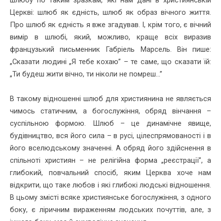
Церкві: шлюб як єдність, шлюб як образ вічного життя.
Про шлюб як єдність я вже згадував. І, крім того, є вічний
вимір в шлюбі, який, можливо, краще всіх виразив
французький письменник Габріель Марсель. Він пише:
„Сказати людині „Я тебе кохаю” – те саме, що сказати їй:
„Ти будеш жити вічно, ти ніколи не помреш...”
В такому відношенні шлюб для християнина не являється
чимось статичним, а богослужіння, обряд вінчання –
суспільною формою. Шлюб – це динамічне явище,
будівництво, вся його сила – в русі, цілеспрямованості і в
його вселюдському значенні. А обряд його здійснення в
спільноті християн – не релігійна форма „реєстрації”, а
глибокий, повчальний спосіб, яким Церква хоче нам
відкрити, що таке любов і які глибокі людські відношення.
В цьому змісті всяке християнське богослужіння, з одного
боку, є ліричним вираженням людських почуттів, але, з