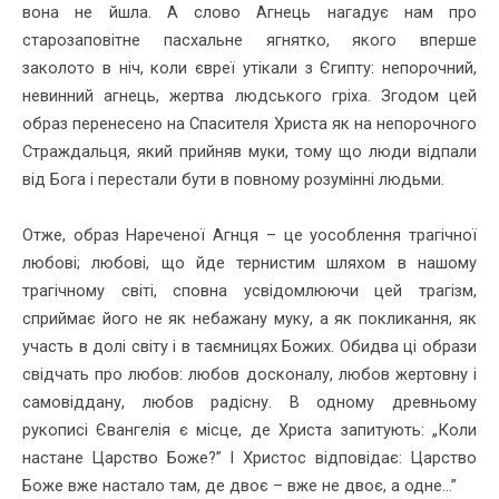
вона не йшла. А слово Агнець нагадує нам про
старозаповітне пасхальне ягнятко, якого вперше
заколото в ніч, коли євреї утікали з Єгипту: непорочний,
невинний агнець, жертва людського гріха. Згодом цей
образ перенесено на Спасителя Христа як на непорочного
Страждальця, який прийняв муки, тому що люди відпали
від Бога і перестали бути в повному розумінні людьми.
Отже, образ Нареченої Агнця – це уособлення трагічної
любові; любові, що йде тернистим шляхом в нашому
трагічному світі, сповна усвідомлюючи цей трагізм,
сприймає його не як небажану муку, а як покликання, як
участь в долі світу і в таємницях Божих. Обидва ці образи
свідчать про любов: любов досконалу, любов жертовну і
самовіддану, любов радісну. В одному древньому
рукописі Євангелія є місце, де Христа запитують: „Коли
настане Царство Боже?” І Христос відповідає: Царство
Боже вже настало там, де двоє – вже не двоє, а одне...”