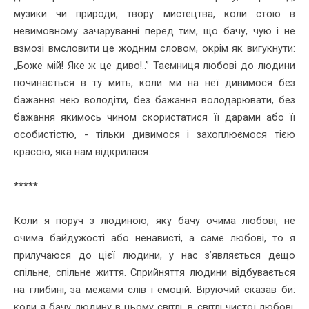
музики чи природи, твору мистецтва, коли стою в
невимовному зачаруванні перед тим, що бачу, чую і не
взмозі вмсловити це жодним словом, окрім як вигукнути:
„Боже мій! Яке ж це диво!..” Таємниця любові до людини
починається в ту мить, коли ми на неї дивимося без
бажання нею володіти, без бажання володарювати, без
бажання якимось чином скористатися її дарами або її
особистістю, - тільки дивимося і захоплюємося тією
красою, яка нам відкрилася.
*****
Коли я поруч з людиною, яку бачу очима любові, не
очима байдужості або ненависті, а саме любові, то я
прилучаюся до цієї людини, у нас з’являється дещо
спільне, спільне життя. Сприйняття людини відбувається
на глибині, за межами слів і емоцій. Віруючий сказав би:
коли я бачу людину в цьому світлі, в світлі чистої любові,