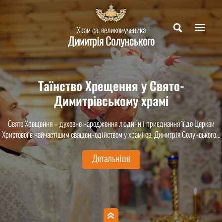
Храм св. великомученика
Димитрія Солунського
Таїнство Хрещення у Свято-
Димитрівському храмі
Святе Хрещення – духовне народження людини і приєднання її до Церкви
Христової є найчастішим священнодійством у храмі св. Димитрія Солунського...
Детальніше