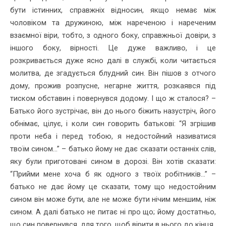
бути істинних, справжніх відносин, якщо немає між
чоловіком та дружиною, між нареченою і нареченим
взаємної віри, тобто, з одного боку, справжньої довіри, з
іншого боку, вірності. Це дуже важливо, і це
розкривається дуже ясно далі в службі, коли читається
молитва, де згадується блудний син. Він пішов з отчого
дому, прожив розпусне, негарне життя, розкаявся під
тиском обставин і повернувся додому. І що ж сталося? –
Батько його зустрічає, він до нього біжить назустріч, його
обнімає, цілує, і коли син говорить батькові: “Я згрішив
проти неба і перед тобою, я недостойний називатися
твоїм сином...” – батько йому не дає сказати останніх слів,
яку були приготовані сином в дорозі. Він хотів сказати:
“Прийми мене хоча б як одного з твоїх робітників...” –
батько не дає йому це сказати, тому що недостойним
сином він може бути, але не може бути нічим меншим, ніж
сином. А далі батько не питає ні про що; йому достатньо,
що син повернувся, для того, щоб вірити в нього до кінця.