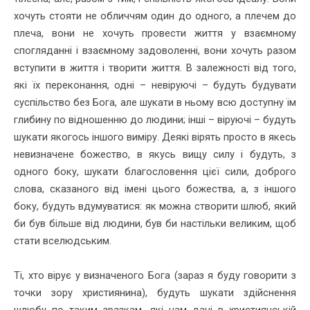
хочуть стояти не обличчям один до одного, а плечем до
плеча, вони не хочуть провести життя у взаємному
спогляданні і взаємному задоволенні, вони хочуть разом
вступити в життя і творити життя. В залежності від того,
які їх переконання, одні – невіруючі – будуть будувати
суспільство без Бога, але шукати в ньому всю доступну їм
глибину по відношенню до людини; інші – віруючі – будуть
шукати якогось іншого виміру. Деякі вірять просто в якесь
невизначене божество, в якусь вищу силу і будуть, з
одного боку, шукати благословення цієї сили, доброго
слова, сказаного від імені цього божества, а, з іншого
боку, будуть вдумуватися: як можна створити шлюб, який
би був більше від людини, був би настільки великим, щоб
стати вселюдським.
Ті, хто вірує у визначеного Бога (зараз я буду говорити з
точки зору християнина), будуть шукати здійснення
шлюбу по таким зразкам, які нам дані в християнській