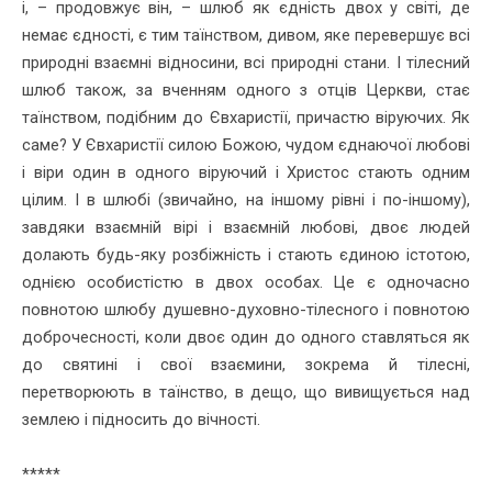
і, – продовжує він, – шлюб як єдність двох у світі, де
немає єдності, є тим таїнством, дивом, яке перевершує всі
природні взаємні відносини, всі природні стани. І тілесний
шлюб також, за вченням одного з отців Церкви, стає
таїнством, подібним до Євхаристії, причастю віруючих. Як
саме? У Євхаристії силою Божою, чудом єднаючої любові
і віри один в одного віруючий і Христос стають одним
цілим. І в шлюбі (звичайно, на іншому рівні і по-іншому),
завдяки взаємній вірі і взаємній любові, двоє людей
долають будь-яку розбіжність і стають єдиною істотою,
однією особистістю в двох особах. Це є одночасно
повнотою шлюбу душевно-духовно-тілесного і повнотою
доброчесності, коли двоє один до одного ставляться як
до святині і свої взаємини, зокрема й тілесні,
перетворюють в таїнство, в дещо, що вивищується над
землею і підносить до вічності.
*****