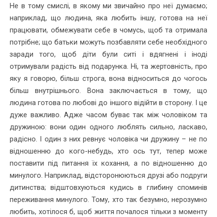
Не в тому смислі, в якому ми звичайно про неї думаємо;
наприклад, що людина, яка любить іншу, готова на неї
працювати, обмежувати себе в чомусь, щоб та отримала
потрібне; що батьки можуть позбавляти себе необхідного
заради того, щоб діти були ситі і вдягнені і іноді
отримували радість від подарунка. Ні, та жертовність, про
яку я говорю, більш строга, вона відноситься до чогось
більш внутрішнього. Вона заключається в тому, що
людина готова по любові до іншого відійти в сторону. І це
дуже важливо. Адже часом буває так між чоловіком та
дружиною: вони один одного люблять сильно, ласкаво,
радісно. І один з них ревнує чоловіка чи дружину – не по
відношенню до кого-небудь, хто ось тут, тепер може
поставити під питання їх кохання, а по відношенню до
минулого. Наприклад, відсторонюються друзі або подруги
дитинства; відштовхуються кудись в глибину споминів
переживання минулого. Тому, хто так безумно, нерозумно
любить, хотілося б, щоб життя почалося тільки з моменту