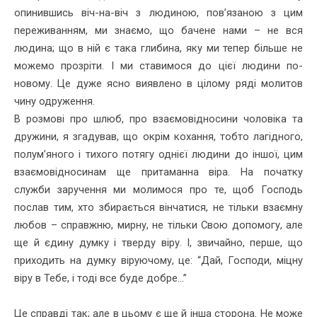
опинившись віч-на-віч з людиною, пов’язаною з цим
переживанням, ми знаємо, що бачене нами – не вся
людина; що в ній є така глибина, яку ми тепер більше не
можемо прозріти. І ми ставимося до цієї людини по-
новому. Це дуже ясно виявлено в цілому ряді молитов
чину одруження.
В розмові про шлюб, про взаємовідносини чоловіка та
дружини, я згадував, що окрім кохання, тобто лагідного,
полум’яного і тихого потягу однієї людини до іншої, цим
взаємовідносинам ще притаманна віра. На початку
служби заручення ми молимося про те, щоб Господь
послав тим, хто збирається вінчатися, не тільки взаємну
любов – справжню, мирну, не тільки Свою допомогу, але
ще й єдину думку і тверду віру. І, звичайно, перше, що
приходить на думку віруючому, це: “Дай, Господи, міцну
віру в Тебе, і тоді все буде добре...”
Це справді так; але в цьому є ще й інша сторона. Не може