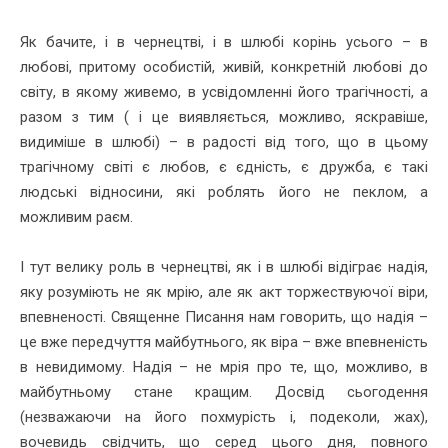
Як бачите, і в чернецтві, і в шлюбі корінь усього – в
любові, притому особистій, живій, конкретній любові до
світу, в якому живемо, в усвідомленні його трагічності, а
разом з тим ( і це виявляється, можливо, яскравіше,
видиміше в шлюбі) – в радості від того, що в цьому
трагічному світі є любов, є єдність, є дружба, є такі
людські відносини, які роблять його не пеклом, а
можливим раєм.
І тут велику роль в чернецтві, як і в шлюбі відіграє надія,
яку розуміють не як мрію, але як акт торжествуючої віри,
впевненості. Священне Писання нам говорить, що надія –
це вже передчуття майбутнього, як віра – вже впевненість
в невидимому. Надія – не мрія про те, що, можливо, в
майбутньому стане кращим. Досвід сьогодення
(незважаючи на його похмурість і, подеколи, жах),
вочевидь свідчить, що серед цього дня, повного