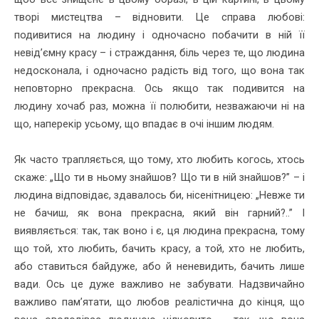
творі мистецтва – відновити. Це справа любові:
подивитися на людину і одночасно побачити в ній її
невід’ємну красу – і страждання, біль через те, що людина
недосконала, і одночасно радість від того, що вона так
неповторно прекрасна. Ось якщо так подивится на
людину хочаб раз, можна її полюбити, незважаючи ні на
що, наперекір усьому, що впадає в очі іншим людям.
Як часто трапляється, що тому, хто любить когось, хтось
скаже: „Що ти в ньому знайшов? Що ти в ній знайшов?” – і
людина відповідає, здавалось би, нісенітницею: „Невже ти
не бачиш, як вона прекрасна, який він гарний?..” І
виявляється: так, так воно і є, ця людина прекрасна, тому
що той, хто любить, бачить красу, а той, хто не любить,
або ставиться байдуже, або й неневидить, бачить лише
вади. Ось це дуже важливо не забувати. Надзвичайно
важливо пам’ятати, що любов реалістична до кінця, що