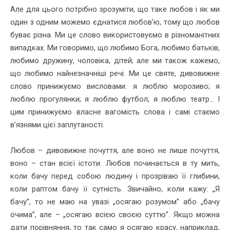
Але для цього потрібно зрозуміти, що таке любов і як ми
один з одним можемо єднатися любов’ю, тому що любов
буває різна. Ми це слово використовуємо в різноманітних
випадках. Ми говоримо, що любимо Бога, любимо батьків,
любимо дружину, чоловіка, дітей; але ми також кажемо,
що любимо найнезначніші речі. Ми це святе, дивовижне
слово принижуємо висловами: я люблю морозиво; я
люблю прогулянки; я люблю футбол; я люблю театр... І
цим принижуємо власне вагомість слова і самі стаємо
в’язнями цієї заплутаності.
Любов – дивовижне почуття, але воно не лише почуття,
воно – стан всієї істоти. Любов починається в ту мить,
коли бачу перед собою людину і прозріваю її глибини,
коли раптом бачу її сутність. Звичайно, коли кажу: „Я
бачу”, то не маю на увазі „осягаю розумом” або „бачу
очима”, але – „осягаю всією своєю суттю”. Якщо можна
дати порівняння, то так само я осягаю красу, наприклад,