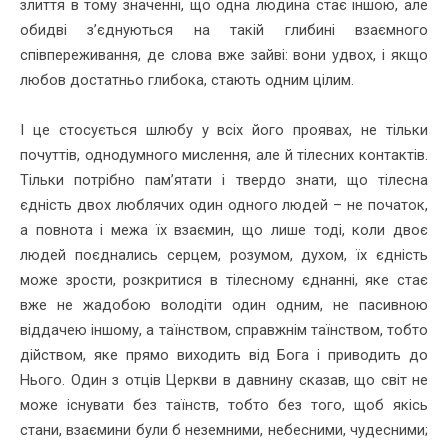
злиття в тому значенні, що одна людина стає іншою, але
обидві з’єднуються на такій глибині взаємного
співпереживання, де слова вже зайві: вони удвох, і якщо
любов достатньо глибока, стають одним цілим.
І це стосується шлюбу у всіх його проявах, не тільки
почуттів, однодумного мислення, але й тілесних контактів.
Тільки потрібно пам’ятати і твердо знати, що тілесна
єдність двох люблячих один одного людей – не початок,
а повнота і межа їх взаємин, що лише тоді, коли двоє
людей поєднались серцем, розумом, духом, їх єдність
може зрости, розкритися в тілесному єднанні, яке стає
вже не жадобою володіти один одним, не пасивною
віддачею іншому, а таїнством, справжнім таїнством, тобто
дійством, яке прямо виходить від Бога і приводить до
Нього. Один з отців Церкви в давнину сказав, що світ не
може існувати без таїнств, тобто без того, щоб якісь
стани, взаємини були б неземними, небесними, чудесними;