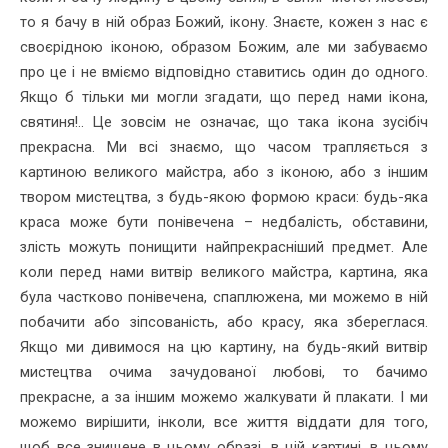
то я бачу в ній образ Божий, ікону. Знаєте, кожен з нас є
своєрідною іконою, образом Божим, але ми забуваємо
про це і не вміємо відповідно ставитись один до одного.
Якщо б тільки ми могли згадати, що перед нами ікона,
святиня!.. Це зовсім не означає, що така ікона зусібіч
прекрасна. Ми всі знаємо, що часом трапляється з
картиною великого майстра, або з іконою, або з іншим
твором мистецтва, з будь-якою формою краси: будь-яка
краса може бути понівечена – недбалість, обставини,
злість можуть понищити найпрекрасніший предмет. Але
коли перед нами витвір великого майстра, картина, яка
була частково понівечена, спаплюжена, ми можемо в ній
побачити або зіпсованість, або красу, яка збереглася.
Якщо ми дивимося на цю картину, на будь-який витвір
мистецтва очима зачудованої любові, то бачимо
прекрасне, а за іншим можемо жалкувати й плакати. І ми
можемо вирішити, інколи, все життя віддати для того,
щоб все знищене в цьому образі, в цій картині, в цьому