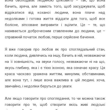
вона оволодіває людиною цілковито – так, що вона
бачить, зряча, але замість того, щоб засуджувати, щоб
відрікатися від коханої людини, вона плаче над
недоліками і готова життя віддати для того, щоб все
болісне, зіпсоване виправити і зцілити. Це – те, що
називається доброчесним ставленням до людини, це –
справжній початок любові, перше серйозне бачення.
Я вже говорив про любов як про споглядальний стан,
коли людина, дивлячись на іншу, бачить в ній, незважаючи
на її зовнішність, на звуки голосу, незважаючи ні на що,
якусь глибину, яка і є тією іконою, яка означає красу. Ця
краса часково уражена життям, минулим, обставинами,
але вона тут, і лише вона важлива в цій людині; хоча,
звичайно, і недоліки беруться до уваги.
Але якщо говорити про споглядання, то чи можна також
говорити про те, щоб створити якісь живі людські