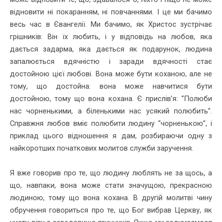
відновити ні покаранням, ні повчаннями. І це ми бачимо
весь час в Євангелії. Ми бачимо, як Христос зустрічає
грішників: Він їх любить, і у відповідь на любов, яка
дається задарма, яка дається як подарунок, людина
запалюється вдячністю і заради вдячності стає
достойною цієї любові. Вона може бути коханою, але не
тому, що достойна: вона може навчитися бути
достойною, тому що вона кохана. Є прислів’я: “Полюби
нас чорненькими, а біленькими нас усякий полюбить”.
Справжня любов вміє полюбити людину “чорненькою”, і
приклад цього відношення я дам, розбираючи одну з
найкоротших початкових молитов служби заручення.
Я вже говорив про те, що людину люблять не за щось, а
що, навпаки, вона може стати значущою, прекрасною
людиною, тому що вона кохана. В другій молитві чину
обручення говориться про те, що Бог вибрав Церкву, як