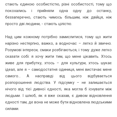
стають єдиною особистістю, різні особистості, тому що
покохались і прийняли одна одну до останку,
беззаперечно, стають чимось більшим, ніж двійця, ніж
просто дві людини, - стають цілістю.
Над цим кожному потрібно замислитися, тому що жити
нарізно нестерпно, важко, а водночас – легко й звично.
Розумові інтереси, смаки розбігаються, і тому дуже легко
сказати собі: я хочу жити тим, що мене цікавить. Хтось
живе для прибутку, хтось – для культури, хтось шукає
ідеал, але я – самодостатня одиниця, мені вистачає мене
самого... А насправді від цього відбувається
розпорошення людства. У підсумку – не залишається
нічого від тієї дивної єдності, яка могла б існувати між
людьми. І шлюб, як я вже сказав, є дивом відновлення
єдності там, де вона не може бути відновлена людськими
силами.