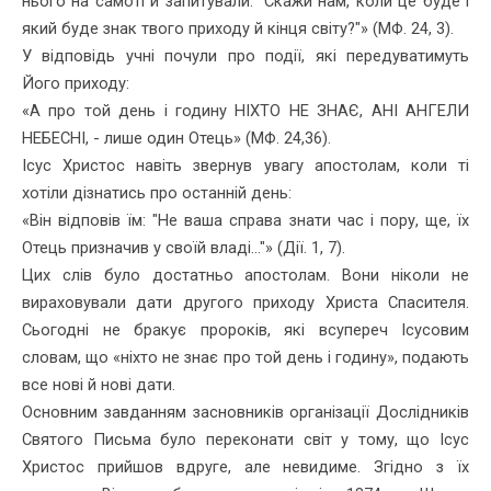
нього на самоті й запитували: "Скажи нам, коли це буде і
який буде знак твого приходу й кінця світу?"» (МФ. 24, 3).
У відповідь учні почули про події, які передуватимуть
Його при­ходу:
«А про той день і годину НІХТО НЕ ЗНАЄ, АНІ АНГЕЛИ
НЕБЕС­НІ, - лише один Отець» (МФ. 24,36).
Ісус Христос навіть звернув увагу апостолам, коли ті
хотіли діз­натись про останній день:
«Він відповів їм: "Не ваша справа знати час і пору, ще, їх
Отець призначив у своїй владі..."» (Дії. 1, 7).
Цих слів було достатньо апостолам. Вони ніколи не
вираховували дати другого приходу Христа Спасителя.
Сьогодні не бракує про­років, які всупереч Ісусовим
словам, що «ніхто не знає про той день і годину», подають
все нові й нові дати.
Основним завданням засновників організації Дослідників
Святого Письма було переконати світ у тому, що Ісус
Христос прийшов вдруге, але невидиме. Згідно з їх