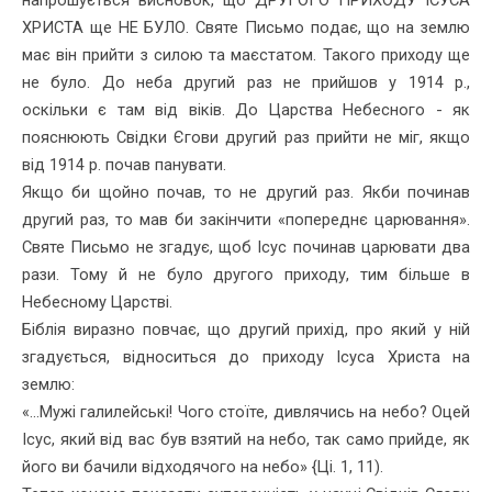
ХРИСТА ще НЕ БУЛО. Святе Письмо по­дає, що на землю
має він прийти з силою та маєстатом. Такого при­ходу ще
не було. До неба другий раз не прийшов у 1914 р.,
оскільки є там від віків. До Царства Небесного - як
пояснюють Свідки Єгови другий раз прийти не міг, якщо
від 1914 р. почав панувати.
Якщо би щойно почав, то не другий раз. Якби починав
другий раз, то мав би закінчити «попереднє царювання».
Святе Письмо не зга­дує, щоб Ісус починав царювати два
рази. Тому й не було другого приходу, тим більше в
Небесному Царстві.
Біблія виразно повчає, що другий прихід, про який у ній
згадуєть­ся, відноситься до приходу Ісуса Христа на
землю:
«...Мужі галилейські! Чого стоїте, дивлячись на небо? Оцей
Ісус, який від вас був взятий на небо, так само прийде, як
його ви бачили відходячого на небо» {Ці. 1, 11).