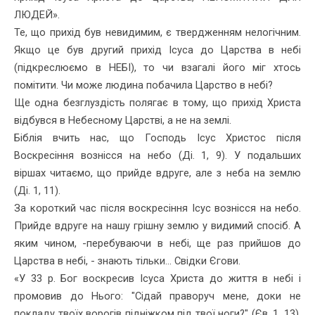
ЛЮДЕЙ».
Те, що прихід був невидимим, є твердженням нелогічним.
Якщо це був другий прихід Ісуса до Царства в небі
(підкреслюємо в НЕБІ), то чи взагалі його міг хтось
помітити. Чи може людина побачила Царство в небі?
Ще одна безглуздість полягає в тому, що прихід Христа
відбувся в Небесному Царстві, а не на землі.
Біблія вчить нас, що Господь Ісус Христос після
Воскресіння вознісся на небо (Ді. 1, 9). У подальших
віршах читаємо, що прийде вдруге, але з неба на землю
(Ді. 1, 11).
За короткий час після воскресіння Ісус вознісся на небо.
Прийде вдруге на нашу грішну землю у видимий спосіб. А
яким чином, -пере­буваючи в небі, ще раз прийшов до
Царства в небі, - знають тільки... Свідки Єгови.
«У 33 р. Бог воскресив Ісуса Христа до життя в небі і
промовив до Нього: "Сідай праворуч мене, доки не
покладу твоїх ворогів під­ніжком під твої ноги?" (Єв. 1, 13).