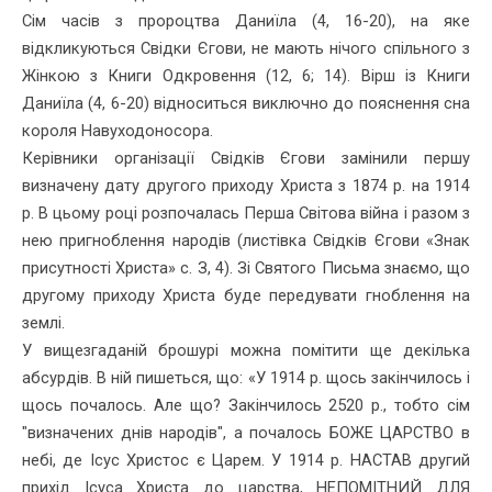
Сім часів з пророцтва Даниїла (4, 16-20), на яке
відкликуються Свідки Єгови, не мають нічого спільного з
Жінкою з Книги Одкро­вення (12, 6; 14). Вірш із Книги
Даниїла (4, 6-20) відноситься виключ­но до пояснення сна
короля Навуходоносора.
Керівники організації Свідків Єгови замінили першу
визначену дату другого приходу Христа з 1874 р. на 1914
р. В цьому році розпо­чалась Перша Світова війна і разом з
нею пригноблення народів (листівка Свідків Єгови «Знак
присутності Христа» с. З, 4). Зі Свя­того Письма знаємо, що
другому приходу Христа буде передувати гноблення на
землі.
У вищезгаданій брошурі можна помітити ще декілька
абсурдів. В ній пишеться, що: «У 1914 р. щось закінчилось і
щось почалось. Але що? Закінчилось 2520 р., тобто сім
"визначених днів народів", а поча­лось БОЖЕ ЦАРСТВО в
небі, де Ісус Христос є Царем. У 1914 р. НАСТАВ другий
прихід Ісуса Христа до царства, НЕПОМІТНИЙ ДЛЯ