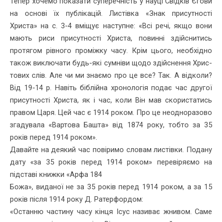
Тепер хочемо показати суперечність у науці Свідків Єгови
на основі їх публікацій. Листівка «Знак присутності
Христа» на с. 3-4 вміщує наступне: «Всі речі, якщо вони
мають риси присутності Хрис­та, повинні здійснитись
протягом рівного проміжку часу. Крім цього, необхідно
також виключати будь-які сумніви щодо здійснення Хрис­
тових слів. Але чи ми знаємо про це все? Так. А відколи?
Від 19-14 р. Навіть біблійна хронологія подає час другої
присутності Христа, як і час, коли Він мав скористатись
правом Царя. Цей час є 1914 роком. Про це неодноразово
згадувала «Вартова Башта» від 1874 року, тобто за 35
років перед 1914 роком».
Давайте на деякий час повіримо словам листівки. Подану
дату «за 35 років перед 1914 роком» перевіряємо на
підставі книжки «Арфа 184
Божа», виданої не за 35 років перед 1914 роком, а за 15
років після 1914 року Д. Ратерфордом:
«Останню частину часу кінця Ісус називає жнивом. Саме