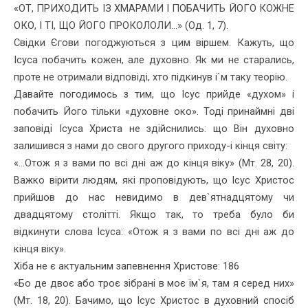
«ОТ, ПРИХОДИТЬ ІЗ ХМАРАМИ І ПОБАЧИТЬ ЙОГО КОЖНЕ
ОКО, І ТІ, ЩО ЙОГО ПРОКОЛОЛИ...» (Од. 1, 7).
Свідки Єгови погоджуються з цим віршем. Кажуть, що
Ісуса по­бачить кожен, але духовно. Як ми не старались,
проте не отримали відповіді, хто підкинув і`м таку теорію.
Давайте погодимось з тим, що Ісус прийде «духом» і
побачить Його тільки «духовне око». Тоді принаймні дві
заповіді Ісуса Христа не здійснились: що Він духовно
залишився з нами до свого другого приходу-і кінця світу:
«...Отож я з вами по всі дні аж до кінця віку» (Мт. 28, 20).
Важко вірити людям, які проповідують, що Ісус Христос
прий­шов до нас невидимо в дев`ятнадцятому чи
двадцятому столітті. Якщо так, то треба було би
відкинути слова Ісуса: «Отож я з вами по всі дні аж до
кінця віку».
Хіба не є актуальним запевнення Христове: 186
«Бо де двоє або троє зібрані в моє ім`я, там я серед них»
(Мт. 18, 20). Бачимо, що Ісус Христос в духовний спосіб