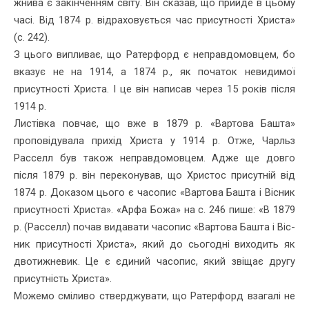
жнива є закінченням світу. Він сказав, що прийде в цьому
часі. Від 1874 р. відраховується час присутності Христа»
(с. 242).
З цього випливає, що Ратерфорд є неправдомовцем, бо
вказує не на 1914, а 1874 р., як початок невидимої
присутності Христа. І це він написав через 15 років після
1914 р.
Листівка повчає, що вже в 1879 р. «Вартова Башта»
проповіду­вала прихід Христа у 1914 р. Отже, Чарльз
Расселл був також не­правдомовцем. Адже ще довго
після 1879 р. він переконував, що Христос присутній від
1874 р. Доказом цього є часопис «Вартова Башта і Вісник
присутності Христа». «Арфа Божа» на с. 246 пише: «В 1879
р. (Расселл) почав видавати часопис «Вартова Башта і Віс­
ник присутності Христа», який до сьогодні виходить як
двотиж­невик. Це є єдиний часопис, який звіщає другу
присутність Христа».
Можемо сміливо стверджувати, що Ратерфорд взагалі не