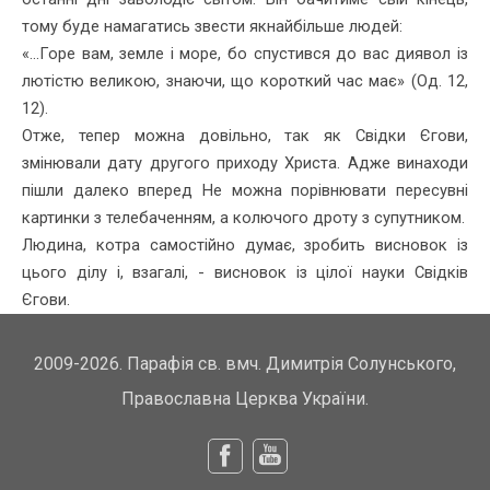
тому буде намагатись звести якнайбільше людей:
«...Горе вам, земле і море, бо спустився до вас диявол із
лютістю великою, знаючи, що короткий час має» (Од. 12,
12).
Отже, тепер можна довільно, так як Свідки Єгови,
змінювали дату другого приходу Христа. Адже винаходи
пішли далеко вперед Не можна порівнювати пересувні
картинки з телебаченням, а колючого дроту з супутником.
Людина, котра самостійно думає, зробить висновок із
цього ділу і, взагалі, - висновок із цілої науки Свідків
Єгови.
2009-2026. Парафія св. вмч. Димитрія Солунського,
Православна Церква України.
Facebook
Youtube