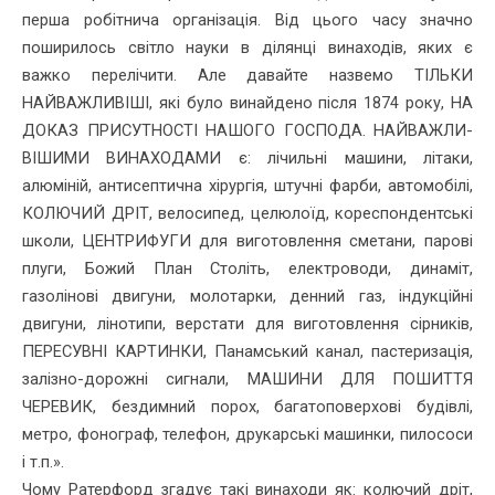
перша робіт­нича організація. Від цього часу значно
поширилось світло науки в ділянці винаходів, яких є
важко перелічити. Але давайте назвемо ТІЛЬКИ
НАЙВАЖЛИВІШІ, які було винайдено після 1874 року, НА
ДОКАЗ ПРИСУТНОСТІ НАШОГО ГОСПОДА. НАЙВАЖЛИ­
ВІШИМИ ВИНАХОДАМИ є: лічильні машини, літаки,
алюміній, антисептична хірургія, штучні фарби, автомобілі,
КОЛЮЧИЙ ДРІТ, велосипед, целюлоїд, кореспондентські
школи, ЦЕНТРИФУГИ для виготовлення сметани, парові
плуги, Божий План Століть, електроводи, динаміт,
газолінові двигуни, молотарки, денний газ, індукційні
двигуни, лінотипи, верстати для виготовлення сірників,
ПЕРЕСУВНІ КАРТИНКИ, Панамський канал, пастеризація,
залізно-дорожні сигнали, МАШИНИ ДЛЯ ПОШИТТЯ
ЧЕРЕВИК, бездим­ний порох, багатоповерхові будівлі,
метро, фонограф, телефон, дру­карські машинки, пилососи
і т.п.».
Чому Ратерфорд згадує такі винаходи як: колючий дріт,