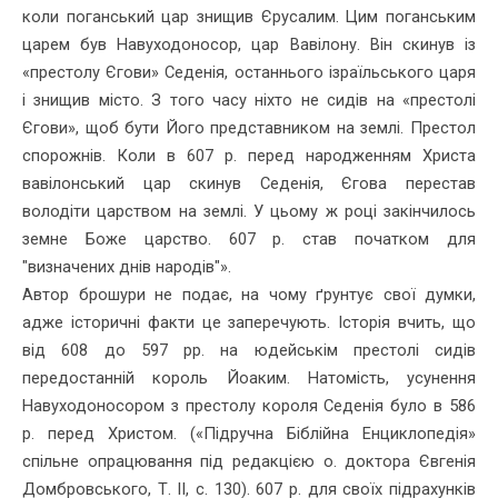
коли поганський цар знищив Єрусалим. Цим поганським
царем був Навуходоносор, цар Вавілону. Він скинув із
«престолу Єгови» Седенія, останнього ізраїльського царя
і знищив місто. З того часу ніхто не сидів на «престолі
Єгови», щоб бути Його представником на землі. Престол
спорожнів. Коли в 607 р. перед народженням Христа
вавілонський цар скинув Седенія, Єгова перестав
володіти царством на землі. У цьому ж році закінчилось
земне Боже царство. 607 р. став початком для
"визначених днів народів"».
Автор брошури не подає, на чому ґрунтує свої думки,
адже істо­ричні факти це заперечують. Історія вчить, що
від 608 до 597 рр. на юдейськім престолі сидів
передостанній король Йоаким. Натомість, усунення
Навуходоносором з престолу короля Седенія було в 586
р. перед Христом. («Підручна Біблійна Енциклопедія»
спільне опрацю­вання під редакцією о. доктора Євгенія
Домбровського, Т. II, с. 130). 607 р. для своїх підрахунків