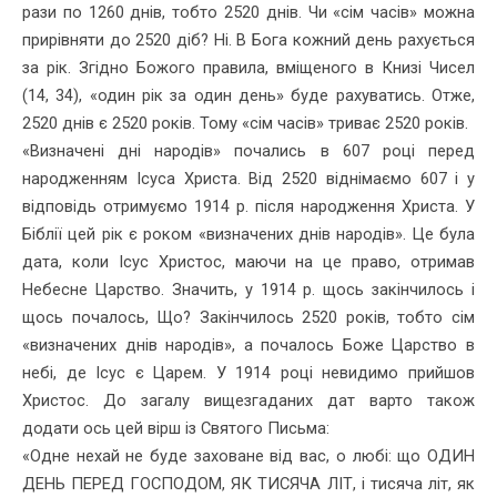
рази по 1260 днів, тобто 2520 днів. Чи «сім часів» можна
прирівняти до 2520 діб? Ні. В Бога кожний день рахується
за рік. Згідно Божого правила, вміщеного в Книзі Чисел
(14, 34), «один рік за один день» буде рахуватись. Отже,
2520 днів є 2520 років. Тому «сім часів» триває 2520 років.
«Визначені дні народів» почались в 607 році перед
народженням Ісуса Христа. Від 2520 віднімаємо 607 і у
відповідь отримуємо 1914 р. після народження Христа. У
Біблії цей рік є роком «визначених днів народів». Це була
дата, коли Ісус Христос, маючи на це право, отри­мав
Небесне Царство. Значить, у 1914 р. щось закінчилось і
щось почалось, Що? Закінчилось 2520 років, тобто сім
«визначених днів народів», а почалось Боже Царство в
небі, де Ісус є Царем. У 1914 році невидимо прийшов
Христос. До загалу вищезгаданих дат варто також
додати ось цей вірш із Святого Письма:
«Одне нехай не буде заховане від вас, о любі: що ОДИН
ДЕНЬ ПЕРЕД ГОСПОДОМ, ЯК ТИСЯЧА ЛІТ, і тисяча літ, як