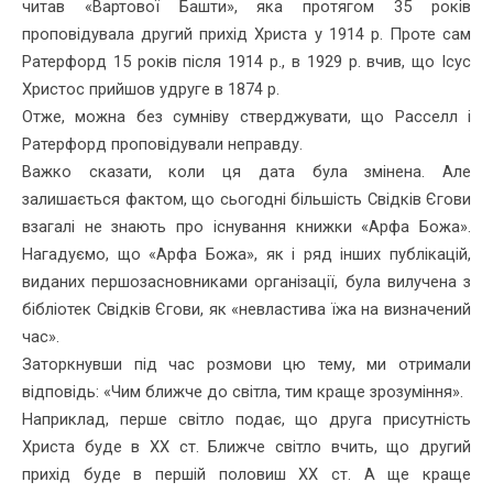
читав «Вартової Башти», яка протягом 35 років
проповідувала другий при­хід Христа у 1914 р. Проте сам
Ратерфорд 15 років після 1914 р., в 1929 р. вчив, що Ісус
Христос прийшов удруге в 1874 р.
Отже, можна без сумніву стверджувати, що Расселл і
Ратерфорд проповідували неправду.
Важко сказати, коли ця дата була змінена. Але
залишається фак­том, що сьогодні більшість Свідків Єгови
взагалі не знають про існування книжки «Арфа Божа».
Нагадуємо, що «Арфа Божа», як і ряд інших публікацій,
виданих першозасновниками організації, була вилучена з
бібліотек Свідків Єгови, як «невластива їжа на визначе­ний
час».
Заторкнувши під час розмови цю тему, ми отримали
відповідь: «Чим ближче до світла, тим краще зрозуміння».
Наприклад, перше світло подає, що друга присутність
Христа буде в XX ст. Ближче світло вчить, що другий
прихід буде в першій половиш XX ст. А ще краще