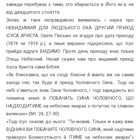
завжди перебуває з тими, хто збирається в Його ім`я, не
від двадцятого століття.
Знову ж таки неправдивою виявилась і наука про
НЕВИДИМИЙ ДЛЯ ЛЮДСЬКОГО ОКА ДРУГИЙ ПРИХІД
ІСУСА ХРИСТА. Святе Письмо не згадує про дату приходу
(1874 чи 1914 р.), а лише виразно підкреслює, що Ісус
прийде вдруге ВИДИМО. Проте день приходу знає тільки
Отець Небесний. Нехай скаже нам про видимий прихід
Ісуса Христа сама Біблія:
«Як блискавка, що на сході блисне й вмить аж на самім
заході сяє, так буде й прихід Чоловічого Сина... Тоді на
небі з`явиться знак Сина Чоловічого, і тоді заридають всі
племена землі й ПОБАЧАТЬ СИНА ЧОЛОВІЧОГО, ЩО
НАДХОДИТИМЕ на небесних хмарах з потугою та славою
великою» (Мт. 24, 27-30).
«Тоді Ісус сказав до нього: "Ти мовив. Тільки ж кажу вам:
ВІД­НИНІ ВИ ПОБАЧИТЕ ЧОЛОВІЧОГО СИНА, який сидітиме
пра­воруч Всемогутнього й ІТИМЕ на небесних хмарах"»