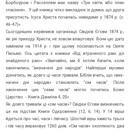
Борбоуром і Расселлем має назву «Три світи, або план
спасіння»... У цій книжці чітко викладені їх думки, що друга
присутність Ісуса Христа поча­лась невидиме у 1874 р. (с.
46-47)».
Сьогоднішніх керівників організації Свідків Єгови 1874 р.,
як рік приходу Христа, не зовсім влаштовує. Вони цю дату
замінили на 1914 р. і при цьому посилаються на Святе
Письмо. Ось цитата з книжки «Від втраченого раю до
знайденого раю»: «Звичайно, ми б хотіли бачити, коли
закінчились "визначені дні народів". Найперше мусимо
дізнатись, як довго ці часи тривали. Біблія вчить, що «виз­
начені дні народів» становлять "сім часів". Після
закінчення цих "семи часів" могло початись Боже
Царство. - Книга Даниїла 4, 20».
Як довго тривали ці «сім часів»? Свідки Єгови визначають
це на підставі Книги Одкровення (12, 6; 14). У 14 вірші
йдеться про час, часи і півчасу. Шостий вірш замість трьох
і пів часу вираховує 1260 днів. «Сім часів» охоплюють два