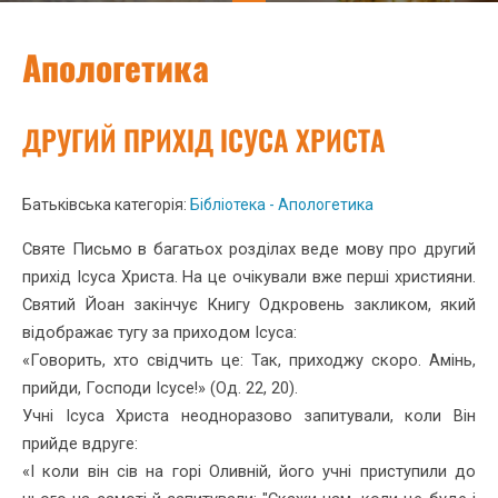
Апологетика
ДРУГИЙ ПРИХІД ІСУСА ХРИСТА
Батьківська категорія:
Бібліотека - Апологетика
Святе Письмо в багатьох розділах веде мову про другий
прихід Ісуса Христа. На це очікували вже перші християни.
Святий Йоан закінчує Книгу Одкровень закликом, який
відображає тугу за прихо­дом Ісуса:
«Говорить, хто свідчить це: Так, приходжу скоро. Амінь,
прийди, Господи Ісусе!» (Од. 22, 20).
Учні Ісуса Христа неодноразово запитували, коли Він
прийде вдруге:
«І коли він сів на горі Оливній, його учні приступили до