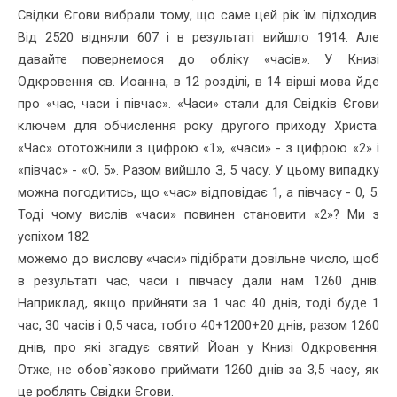
Свідки Єгови вибрали тому, що саме цей рік їм підходив.
Від 2520 відняли 607 і в результаті вийшло 1914. Але
давайте повернемося до обліку «часів». У Книзі
Одкровення св. Иоанна, в 12 розділі, в 14 вірші мова йде
про «час, часи і півчас». «Часи» стали для Свідків Єгови
ключем для обчислення року дру­гого приходу Христа.
«Час» ототожнили з цифрою «1», «часи» - з цифрою «2» і
«півчас» - «О, 5». Разом вийшло З, 5 часу. У цьому випадку
можна погодитись, що «час» відповідає 1, а півчасу - 0, 5.
Тоді чому вислів «часи» повинен становити «2»? Ми з
успіхом 182
можемо до вислову «часи» підібрати довільне число, щоб
в резуль­таті час, часи і півчасу дали нам 1260 днів.
Наприклад, якщо прийня­ти за 1 час 40 днів, тоді буде 1
час, 30 часів і 0,5 часа, тобто 40+1200+20 днів, разом 1260
днів, про які згадує святий Йоан у Книзі Одкро­вення.
Отже, не обов`язково приймати 1260 днів за 3,5 часу, як
це роблять Свідки Єгови.