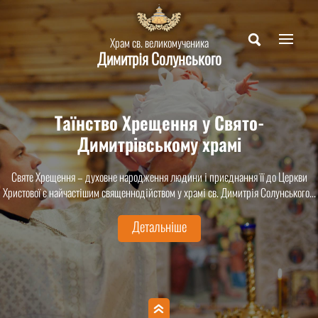
Храм св. великомученика
Димитрія Солунського
Таїнство Хрещення у Свято-
Димитрівському храмі
Святе Хрещення – духовне народження людини і приєднання її до Церкви
Христової є найчастішим священнодійством у храмі св. Димитрія Солунського...
Детальніше