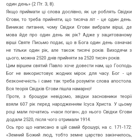
один день» (2 Пт. З, 8).
Якщо приймати ці слова дослівно, як це роблять Свідки
Єгови, то треба прийняти, що тисяча літ - це один день.
Виникає питання, чому Свідки Єгови вибрали вірші, де
мова йде про один день як рік? Адже у зацитованому
вірші Святе Письмо подає, що в Бога один день означає
не тільки один рік, але також тисячі років. Виходячи з
цього, можна 2520 днів прийняти за 2520 тисяч років.
Цим віршем святий Павло хоче довести нам, що Господь
Бог не використовує жодних мірок для часу. Бог - це
безконечність і саме так треба розуміти слова апостола.
Вся теорія Свідків Єгови пішла намарно!
Проте, з брошури невідомо, звідки засновники теорії
взяли 607 рік перед народженням Ісуса Христа. У цьому
році мали початись «часи поган»; до нього Свідки Єгови
додали 2520, після чого отри­мали 1914.
Ось про що написано в цій самій брошурі, на с. 171-172:
«Земний Божий люд, тобто земне царство закінчилось,