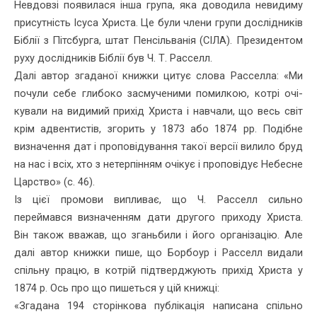
Невдовзі появилася інша група, яка доводила неви­диму
присутність Ісуса Христа. Це були члени групи дослідників
Біблії з Пітсбурга, штат Пенсільванія (СІЛА). Президентом
руху дослідників Біблії був Ч. Т. Расселл.
Далі автор згаданої книжки цитує слова Расселла: «Ми
почули себе глибоко засмученими помилкою, котрі очі­
кували на видимий прихід Христа і навчали, що весь світ
крім адвен­тистів, згорить у 1873 або 1874 рр. Подібне
визначення дат і проповідування такої версії вилило бруд
на нас і всіх, хто з нетер­пінням очікує і проповідує Небесне
Царство» (с. 46).
Із цієї промови випливає, що Ч. Расселл сильно
переймався визначенням дати другого приходу Христа.
Він також вважав, що зганьбили і його організацію. Але
далі автор книжки пише, що Бор­боур і Расселл видали
спільну працю, в котрій підтверджують при­хід Христа у
1874 р. Ось про що пишеться у цій книжці:
«Згадана 194 сторінкова публікація написана спільно