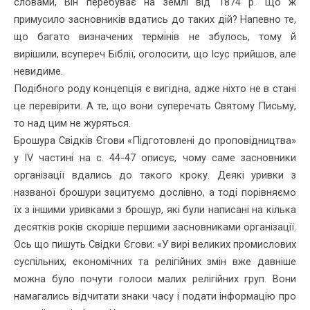
словами, Він перебуває на землі від 1874 р. Що ж
примусило засновників вдатись до таких дій? Напевно те,
що багато визначених термінів не збулось, тому й
вирішили, всупереч Біблії, оголосити, що Ісус прийшов, але
невидиме.
Подібного роду концепція є вигідна, адже ніхто не в стані
це перевірити. А те, що вони суперечать Святому Письму,
то над цим не журяться.
Брошура Свідків Єгови «Підготовлені до проповідництва»
у IV частині на с. 44-47 описує, чому саме засновники
організації вдались до такого кроку. Деякі уривки з
названої брошури зацитуємо дослів­но, а тоді порівняємо
їх з іншими уривками з брошур, які були напи­сані на кілька
десятків років скоріше першими засновниками орга­нізації.
Ось що пишуть Свідки Єгови: «У вирі великих промислових
суспільних, економічних та релігійних змін вже давніше
можна було почути голоси малих релігійних груп. Вони
намагались відчитати знаки часу і подати інформацію про