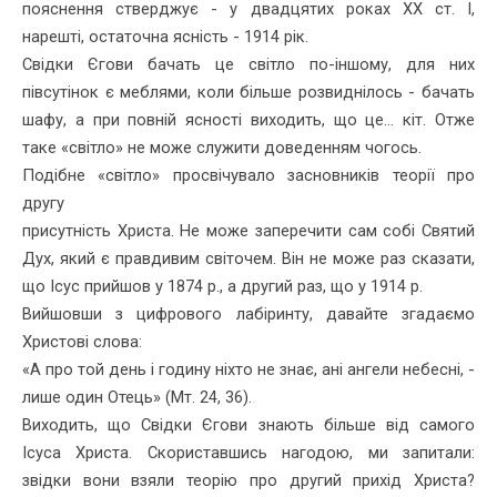
пояснення стверджує - у двадцятих роках XX ст. І,
нарешті, остаточна ясність - 1914 рік.
Свідки Єгови бачать це світло по-іншому, для них
півсутінок є меблями, коли більше розвиднілось - бачать
шафу, а при повній ясності виходить, що це... кіт. Отже
таке «світло» не може служити доведенням чогось.
Подібне «світло» просвічувало засновників теорії про
другу
присутність Христа. Не може заперечити сам собі Святий
Дух, який є правдивим світочем. Він не може раз сказати,
що Ісус прийшов у 1874 р., а другий раз, що у 1914 р.
Вийшовши з цифрового лабіринту, давайте згадаємо
Христові слова:
«А про той день і годину ніхто не знає, ані ангели небесні, -
лише один Отець» (Мт. 24, 36).
Виходить, що Свідки Єгови знають більше від самого
Ісуса Хрис­та. Скориставшись нагодою, ми запитали:
звідки вони взяли теорію про другий прихід Христа?