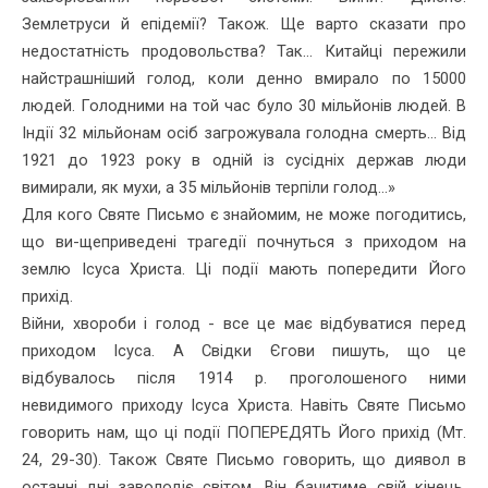
Землетруси й епідемії? Також. Ще варто сказати про
недос­татність продовольства? Так... Китайці пережили
найстрашніший голод, коли денно вмирало по 15000
людей. Голодними на той час було 30 мільйонів людей. В
Індії 32 мільйонам осіб загрожувала голодна смерть... Від
1921 до 1923 року в одній із сусідніх держав люди
вимирали, як мухи, а 35 мільйонів терпіли голод...»
Для кого Святе Письмо є знайомим, не може погодитись,
що ви-щеприведені трагедії почнуться з приходом на
землю Ісуса Христа. Ці події мають попередити Його
прихід.
Війни, хвороби і голод - все це має відбуватися перед
приходом Ісуса. А Свідки Єгови пишуть, що це
відбувалось після 1914 р. прого­лошеного ними
невидимого приходу Ісуса Христа. Навіть Святе Письмо
говорить нам, що ці події ПОПЕРЕДЯТЬ Його прихід (Мт.
24, 29-30). Також Святе Письмо говорить, що диявол в
останні дні заволодіє світом. Він бачитиме свій кінець,