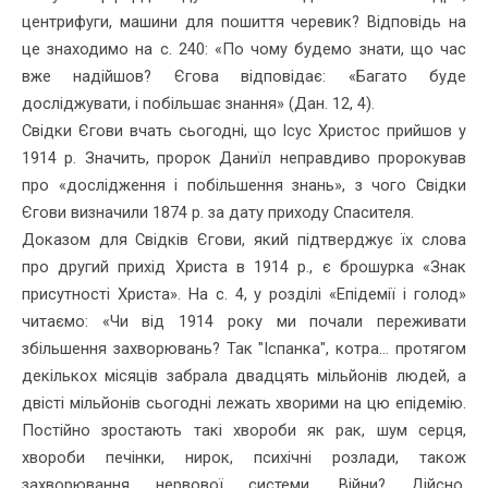
центри­фуги, машини для пошиття черевик? Відповідь на
це знаходимо на с. 240: «По чому будемо знати, що час
вже надійшов? Єгова відпо­відає: «Багато буде
досліджувати, і побільшає знання» (Дан. 12, 4).
Свідки Єгови вчать сьогодні, що Ісус Христос прийшов у
1914 р. Значить, пророк Даниїл неправдиво пророкував
про «дослідження і побільшення знань», з чого Свідки
Єгови визначили 1874 р. за дату приходу Спасителя.
Доказом для Свідків Єгови, який підтверджує їх слова
про дру­гий прихід Христа в 1914 р., є брошурка «Знак
присутності Христа». На с. 4, у розділі «Епідемії і голод»
читаємо: «Чи від 1914 року ми почали переживати
збільшення захворювань? Так "Іспанка", котра... протягом
декількох місяців забрала двадцять мільйонів людей, а
двісті мільйонів сьогодні лежать хворими на цю епідемію.
Постійно зростають такі хвороби як рак, шум серця,
хвороби печінки, нирок, психічні розлади, також
захворювання нервової системи. Війни? Дійсно.