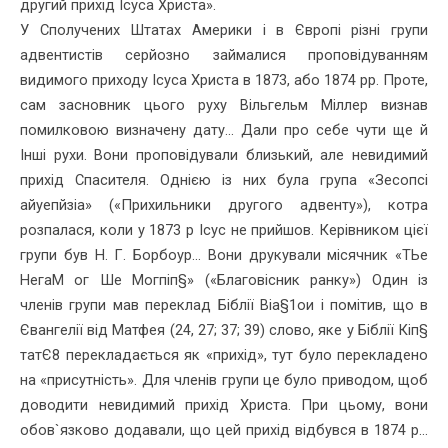
другий прихід Ісуса Христа».
У Сполучених Штатах Америки і в Європі різні групи
адвентистів серйозно займалися проповідуванням
видимого приходу Ісуса Хрис­та в 1873, або 1874 рр. Проте,
сам засновник цього руху Вільгельм Міллер визнав
помилковою визначену дату... Дали про себе чути ще й
Інші рухи. Вони проповідували близький, але невидимий
прихід Спасителя. Однією із них була група «Зесопсі
айуепйзіа» («Прихиль­ники другого адвенту»), котра
розпалася, коли у 1873 р Ісус не прий­шов. Керівником цієї
групи був Н. Г. Борбоур... Вони друкували мі­сячник «ТЬе
НегаМ ог Ше Могпіп§» («Благовісник ранку») Один із
членів групи мав переклад Біблії Віа§1ои і помітив, що в
Євангелії від Матфея (24, 27; 37; 39) слово, яке у Біблії Кіп§
татЄ8 перекла­дається як «прихід», тут було перекладено
на «присутність». Для членів групи це було приводом, щоб
доводити невидимий прихід Христа. При цьому, вони
обов`язково додавали, що цей прихід від­бувся в 1874 р...