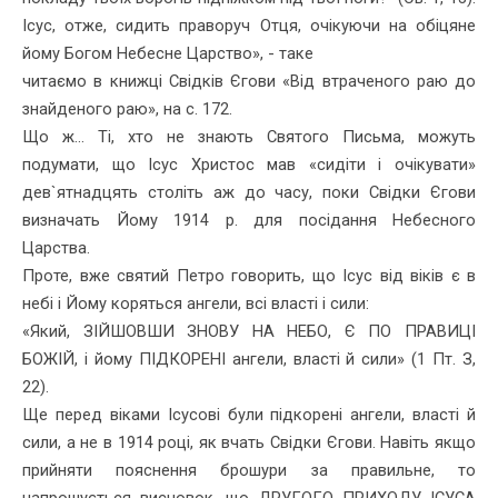
Ісус, отже, сидить праворуч От­ця, очікуючи на обіцяне
йому Богом Небесне Царство», - таке
читаємо в книжці Свідків Єгови «Від втраченого раю до
знайденого раю», на с. 172.
Що ж... Ті, хто не знають Святого Письма, можуть
подумати, що Ісус Христос мав «сидіти і очікувати»
дев`ятнадцять століть аж до часу, поки Свідки Єгови
визначать Йому 1914 р. для посідання Не­бесного
Царства.
Проте, вже святий Петро говорить, що Ісус від віків є в
небі і Йому коряться ангели, всі власті і сили:
«Який, ЗІЙШОВШИ ЗНОВУ НА НЕБО, Є ПО ПРАВИЦІ
БОЖІЙ, і йому ПІДКОРЕНІ ангели, власті й сили» (1 Пт. З,
22).
Ще перед віками Ісусові були підкорені ангели, власті й
сили, а не в 1914 році, як вчать Свідки Єгови. Навіть якщо
прийняти пояс­нення брошури за правильне, то
напрошується висновок, що ДРУ­ГОГО ПРИХОДУ ІСУСА