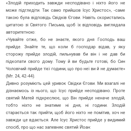
«Злодій приходить завжди несподівано і ніхто його не
може підгледіти. Так само прийшов Ісус Христос», -саме
такою була відповідь Свідків Єгови. Навіть скористались
цита­тою зі Святого Письма, щоб їх відповідь виглядала
авторитетною:
«Чувайте отже, бо не знаєте, якого дня Господь ваш
прийде. Знайте те, що коли б господар відав, у яку
сторожу прийде злодій, пильнував би він і не дав би
підкопати свого дому. Тому й ви будьте готові, бо Син
Чоловічий прийде тієї години, що про неї ви й не думаєте»
(Мт. 24, 42-44).
Дивно розуміють цей уривок Свідки Єгови. Ми взагалі не
діз­наємось із нього, що Ісус прийде несподівано. Проте
святий Матей підкреслює, що Він прийде неначе злодій,
тобто ніхто не знатиме ні дня, ні години. Злодій
старається так прийти, щоб його ніхто не помітив, хоч не
завжди це вдається. Але Ісус Христос прийде у види­мий
спосіб, про що нас запевняє святий Йоан: