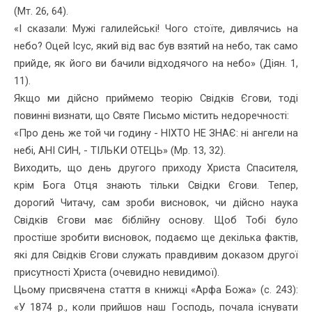
(Мт. 26, 64).
«І сказали: Мужі галилейські! Чого стоїте, дивлячись на
небо? Оцей Ісус, який від вас був взятий на небо, так само
прийде, як його ви бачили відходячого на небо» (Діян. 1,
11).
Якщо ми дійсно приймемо теорію Свідків Єгови, тоді
повинні визнати, що Святе Письмо містить недоречності:
«Про день же той чи годину - НІХТО НЕ ЗНАЄ: ні ангели на
небі, АНІ СИН, - ТІЛЬКИ ОТЕЦЬ» (Мр. 13, 32).
Виходить, що день другого приходу Христа Спасителя,
крім Бога Отця знають тільки Свідки Єгови. Тепер,
дорогий Читачу, сам зроби висновок, чи дійсно наука
Свідків Єгови має біблійну основу. Щоб Тобі було
простіше зробити висновок, подаємо ще декілька фактів,
які для Свідків Єгови служать правдивим доказом другої
присут­ності Христа (очевидно невидимої).
Цьому присвячена стаття в книжці «Арфа Божа» (с. 243):
«У 1874 р., коли прийшов наш Господь, почала існувати