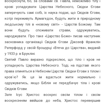
воскреснути, бо, за словами св. Павла, неможливо тілу і
крові успадкувати Царства Небесного, Свідки Єгови
заперечують самі собі, їх наука подає, що Свідків Єгови,
котрі переживуть Армагедон, будуть жити в природному
людському тілі в «новому світі» - Царстві Божому. Там
вони будуть споживати страви, одружуватись,
народжувати. Про таке «Царство Боже» писав наступник
засновника організації Свідків Єгови Джозеф Франклін
Ратерфорд у своїй брошурці «Втеча до Царства», виданій
у 1933 р. в Брукліні.
Святий Павло виразно підкреслює, що тіло і кров не
успадкують Царства Небесного. Тоді, на підставі якого
права опиняться в Небес­нім Царстві Свідки Єгови з тілом і
кров`ю? Як це їм вдасться жити нормально і
одружуватись, якщо Біблія не передбачує тіла і крові
Свідків Єгови.
Зате Ісус Христос воскрес своїм тілом і своїм
воскресінням ввій­шов до неба, Христос перевершив