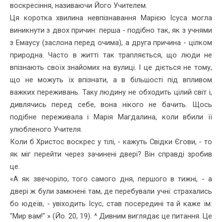
воскресіння, називаючи Його Учителем.
Ця коротка хвилина невпізнавання Марією Ісуса могла
виник­нути з двох причин: перша - подібно так, як з учнями
з Емаусу (зас­лона перед очима), а друга причина - цілком
природна. Часто в жит­ті так трапляється, що люди не
впізнають своїх знайомих на вулиці. І це діється не тому,
що не можуть їх впізнати, а в більшості під впливом
важких переживань. Таку людину не обходить цілий світ і,
дивлячись перед себе, вона нікого не бачить. Щось
подібне пере­живала і Марія Магдалина, коли вбили її
улюбленого Учителя.
Коли б Христос воскрес у тілі, - кажуть Свідки Єгови, - то
як міг перейти через зачинені двері? Він справді зробив
це.
«А як звечоріло, того самого дня, першого в тижні, - а
двері ж були замкнені там, де перебували учні: страхались
бо юдеїв, - увіхо­дить Ісус, став посередині та й каже їм:
"Мир вам!" » (Йо. 20, 19). ^ Дивним виглядає це питання. Це