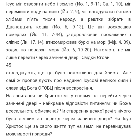
Ісус міг створити небо і землю (Ио. 1, 9-11; Єв. 1, 10), міг
перемінити воду на вино (Йо. 2, 9), міг нагодувати п`ятьма
хлібами п`ять тисяч народу, а рештки зібрати в
Дванадцять кошів (Йо. 6, 9-13). Це він воскрешав
померлих (Йо. 11, 7-44), уздоровлював прокажених і
сліпих (Лк. 17, 14), втихомирював бурю на морі (Мф. 4, 39),
ходив по поверхні моря (Йо. 6, 19-20). На­томість не міг
лише перейти через зачинені двері. Свідки Єгови
45
стверджують, що це було неможливо для Христа. Але
самі ж пропо­відують про надання Ісусові великої сили і
слави від Бога ЄГОБЦ після воскресіння.
На запитання: чи Христос міг у своєму тілі перейти через
зачи­нені двері - найкраще відповісти питанням: чи Божа
всесильність обмежена? Чи створення всякої речі з нічого
було легшим за перехід через зачинені двері? Чи Ісус
Христос ще за свого життя тут на землі не перевищував
можливості природи?