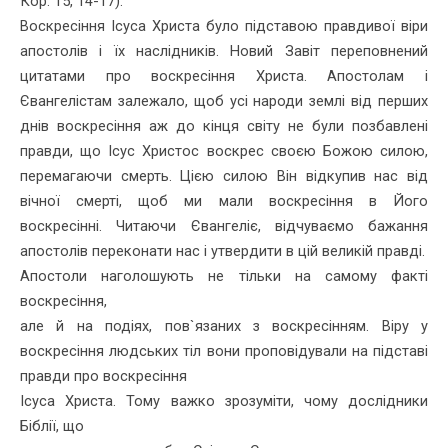
Кор. 15, 14-17).
Воскресіння Ісуса Христа було підставою правдивої віри
апос­толів і їх наслідників. Новий Завіт переповнений
цитатами про воскресіння Христа. Апостолам і
Євангелістам залежало, щоб усі народи землі від перших
днів воскресіння аж до кінця світу не були позбавлені
правди, що Ісус Христос воскрес своєю Божою силою,
перемагаючи смерть. Цією силою Він відкупив нас від
вічної смерті, щоб ми мали воскресіння в Його
воскресінні. Читаючи Євангеліє, відчуваємо бажання
апостолів переконати нас і утвердити в цій ве­ликій правді.
Апостоли наголошують не тільки на самому факті
воскресіння,
але й на подіях, пов`язаних з воскресінням. Віру у
воскресіння людських тіл вони проповідували на підставі
правди про воскресіння
Ісуса Христа. Тому важко зрозуміти, чому дослідники
Біблії, що