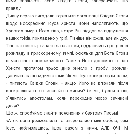
ними вважають себе Свідки Єгови, заперечують цю
правду.
Дивну версію вигадали керівники організації Свідків Єгови
щодо Воскресіння Ісуса Христа. Вони наполягають, що
Христос вмер і Його тіло, котре Він віддав за відпущення
наших гріхів, покладено у гріб. Пізніше він ожив, але як дух.
Тіло натомість розпалось на атоми, піддаючись процесові
розкладу в прискореному темпі, оскіль­ки для Бога Єгови
немає нічого неможливого. Саме з Його допомогою тіло
Христа протягом трьох днів зникло з гробу, розкла­
даючись на невидимі атоми. Як міг Ісус воскреснути тілом,
- пи­тають Свідки Єгови, - якщо Його не впізнали після
воскресіння ті, хто знав його живим? Як міг, бувши в тілі,
з`явитись апостолам, коли переходив через зачинені
двері?
Що ж, спробуймо знайти пояснення у Святому Письмі.
«А як вони розмовляли та сперечалися між собою, сам
Ісус, на­близившись, ішов разом з ними, АЛЕ ОЧІ ЇМ