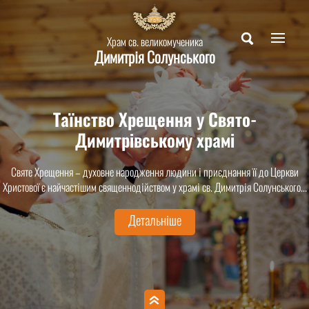
Храм св. великомученика
Димитрія Солунського
Таїнство Хрещення у Свято-
Димитрівському храмі
Святе Хрещення – духовне народження людини і приєднання її до Церкви
Христової є найчастішим священнодійством у храмі св. Димитрія Солунського...
Детальніше