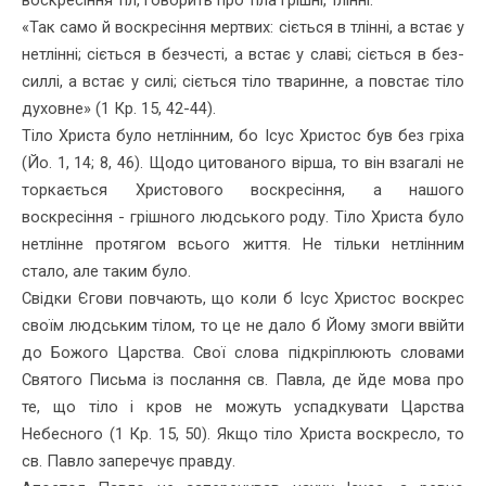
«Так само й воскресіння мертвих: сіється в тлінні, а встає у
нетлінні; сіється в безчесті, а встає у славі; сіється в без­
силлі, а встає у силі; сіється тіло тваринне, а повстає тіло
духовне» (1 Кр. 15, 42-44).
Тіло Христа було нетлінним, бо Ісус Христос був без гріха
(Йо. 1, 14; 8, 46). Щодо цитованого вірша, то він взагалі не
торкається Хрис­тового воскресіння, а нашого
воскресіння - грішного людського роду. Тіло Христа було
нетлінне протягом всього життя. Не тільки нетлінним
стало, але таким було.
Свідки Єгови повчають, що коли б Ісус Христос воскрес
своїм людським тілом, то це не дало б Йому змоги ввійти
до Божого Царства. Свої слова підкріплюють словами
Святого Письма із пос­лання св. Павла, де йде мова про
те, що тіло і кров не можуть успад­кувати Царства
Небесного (1 Кр. 15, 50). Якщо тіло Христа воскресло, то
св. Павло заперечує правду.