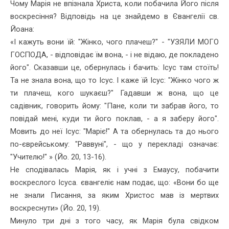
Чому Марія не впізнала Хриcта, коли побачила Його після
воскресіння? Відповідь на це знайдемо в Євангелії св.
Йоана:
«І кажуть вони їй: "Жінко, чого плачеш?" - "УЗЯЛИ МОГО
ГОСПОДА, - відповідає їм вона, - і не відаю, де покладено
його". Ска­завши це, обернулась і бачить: Ісус там стоїть!
Та не знала вона, що то Ісус. І каже їй Ісус: "Жінко чого ж
ти плачеш, кого шукаєш?" Гадавши ж вона, що це
садівник, говорить йому: "Пане, коли ти забрав його, то
повідай мені, куди ти його поклав, - а я заберу його".
Мовить до неї Ісус: "Маріє!" А та обернулась та до нього
по-єврейському: "Раввуні", - що у перекладі означає:
"Учителю!" » (Йо. 20, 13-16).
Не сподівалась Марія, як і учні з Емаусу, побачити
воскреслого Ісуса. євангеліє нам подає, що: «Вони бо ще
не знали Писання, за яким Христос мав із мертвих
воскреснути» (Йо. 20, 19).
Минуло три дні з того часу, як Марія була свідком