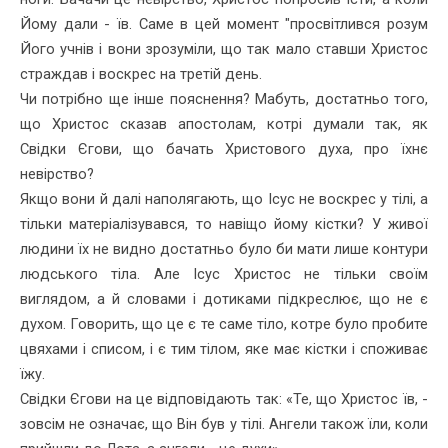
Йому дали - їв. Саме в цей момент "просвітлився розум
Його учнів і вони зрозуміли, що так мало ставши Христос
страждав і воскрес на третій день.
Чи потрібно ще інше пояснення? Мабуть, достатньо того,
що Христос сказав апостолам, котрі думали так, як
Свідки Єгови, що бачать Христового духа, про їхнє
невірство?
Якщо вони й далі наполягають, що Ісус не воскрес у тілі, а
тільки матеріалізувався, то навіщо йому кістки? У живої
людини їх не вид­но достатньо було би мати лише контури
людського тіла. Але Ісус Христос не тільки своїм
виглядом, а й словами і дотиками підкрес­лює, що не є
духом. Говорить, що це є те саме тіло, котре було про­бите
цвяхами і списом, і є тим тілом, яке має кістки і споживає
їжу.
Свідки Єгови на це відповідають так: «Те, що Христос їв, -
зовсім не означає, що Він був у тілі. Ангели також їли, коли