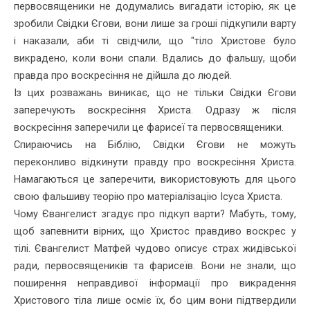
первосвященики не додумались вигадати історію, як це
зробили Свідки Єгови, вони лише за гроші підкупили варту
і наказали, аби ті свідчили, що "тіло Христове було
викрадено, коли вони спали. Вдались до фальшу, щоби
правда про воскресіння не дійшла до людей.
Із цих розважань виникає, що не тільки Свідки Єгови
заперечують воскресіння Христа. Одразу ж після
воскресіння заперечили це фарисеї та первосвященики.
Спираючись на Біблію, Свідки Єгови не можуть
переконливо відкинути правду про воскресіння Христа.
Намагаються це запе­речити, використовують для цього
свою фальшиву теорію про мате­ріалізацію Ісуса Христа.
Чому Євангелист згадує про підкуп варти? Мабуть, тому,
щоб запевнити вірних, що Христос правдиво воскрес у
тілі. Євангелист Матфей чудово описує страх жидівської
ради, первосвящеників та фарисеїв. Вони не знали, що
поширення неправдивої інформації про викрадення
Христового тіла лише осміє їх, бо цим вони підтвердили