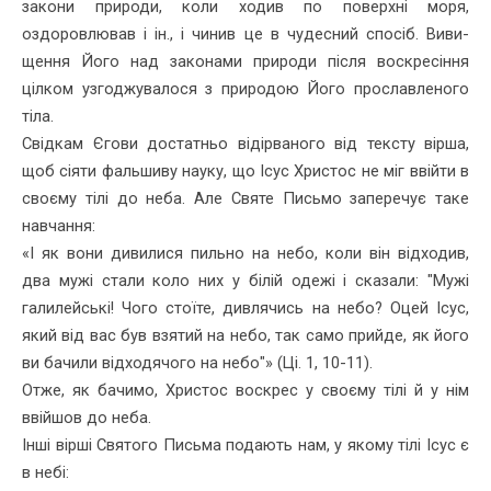
закони природи, коли ходив по поверхні моря,
оздоровлював і ін., і чинив це в чудесний спосіб. Виви­
щення Його над законами природи після воскресіння
цілком уз­годжувалося з природою Його прославленого
тіла.
Свідкам Єгови достатньо відірваного від тексту вірша,
щоб сіяти фальшиву науку, що Ісус Христос не міг ввійти в
своєму тілі до неба. Але Святе Письмо заперечує таке
навчання:
«І як вони дивилися пильно на небо, коли він відходив,
два мужі стали коло них у білій одежі і сказали: "Мужі
галилейські! Чого стоїте, дивлячись на небо? Оцей Ісус,
який від вас був взятий на небо, так само прийде, як його
ви бачили відходячого на небо"» (Ці. 1, 10-11).
Отже, як бачимо, Христос воскрес у своєму тілі й у нім
ввійшов до неба.
Інші вірші Святого Письма подають нам, у якому тілі Ісус є
в небі: