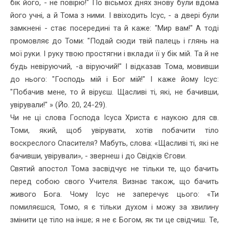
бік його, - не повірю!" По вісьмох днях знову були вдома
його учні, а й Тома з ними. І ввіходить Ісус, - а двері були
замкнені - стає посередині та й каже: "Мир вам!" А тоді
промовляє до Томи: "Подай сюди твій палець і глянь на
мої руки. І руку твою простягни і вклади її у бік мій. Та й не
будь невіруючий, -а віруючий!" І відказав Тома, мовивши
до нього: "Господь мій і Бог мій!" І каже йому Ісус:
"Побачив мене, то й віруєш. Щасливі ті, які, не бачивши,
увірували!" » (Йо. 20, 24-29).
Чи не ці слова Господа Ісуса Христа є наукою для св.
Томи, який, щоб увірувати, хотів побачити тіло
воскреслого Спасителя? Мабуть, слова: «Щасливі ті, які не
бачивши, увірували», - звернеш і до Свід­ків Єгови.
Святий апостол Тома засвідчує не тільки те, що бачить
перед собою свого Учителя. Визнає також, що бачить
живого Бога. Чому Ісус не заперечує цього: «Ти
помиляєшся, Томо, я є тільки духом і можу за хвилину
змінити це тіло на інше; я не є Богом, як ти це свідчиш. Те,