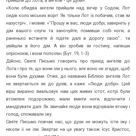
прийшли до Лота, а ангели - це духи».
«Коли обидва ангели прийшли над вечір у Содом, Лот
сидів коло міських воріт. Як тільки Лот їх побачив, став їм
назустріч... і мовив: «"Прошу ж вас, люди добрі, заверніть у
дім вашого слуги та заночуйте, помивши собі ноги; а
раненько встанете й підете далі в дорогу свою"... та
увійшли в його дім. А він зробив їм гостину, на­пікши
опрісноків, і вони попоїли» (Бут. 19, 1-3).
Дійсно, Святе Письмо говорить про прихід ангелів до
Лота і про те, що вони їли у нього, але воно не згадує, щоб
вони були духами. Отже, до названих Біблією ангелів Лот
не звертається як до духів, а каже: «Люди добрі». Цей
вірш виразно змальовує нам цих живих істот, котрі були
втомлені подорожжю, мали вмити ноги, відпочити і
мандрувати далі. Як звичайні люди вони відчували втому і
голод, споживали їжу.
Святе Письмо повчає нас, що духи не можуть їсти їжу і
ніколи її не їли. Звертає на це увагу також Ісус Христос,