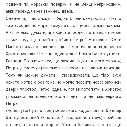
Ходіння по морській поверхні є не менш неприродним,
аніж пере­хід через замкнеш двері.
Одначе під час дискусії Свідки Єгови кажуть, що і Петро
також ходив по морю, тому це не є чимось надзвичайним.
А чи можна думати, що Христос ходив по поверхні моря
тільки тому, що подібне робив і Петро? Натомість Святе
Письмо виразно говорить, що Петро йшов по воді силою
Христових слів. Це є ще один доказ Божої Всемогутності.
Господь Бог може все, що захоче. Ідучи за Його словом,
Петро у своєму грішному тілі перемагає зако­ни природи.
Тому як можна думати і стверджувати, що тіло Ісуса
Христа, котре є без гріха, не могло перейти через зачинені
двері? Апостол Петро, одначе, почав потопати, а Христос
утримався на по­верхні води і витяг з неї маловірного
Петра:
«Човен уже був посеред моря і його кидали хвилі, бо вітер
був супротивний. О четвертій сторожі ночі (Ісус) прийшов
до них, сту­паючи морем. Учні побачивши, що він іде