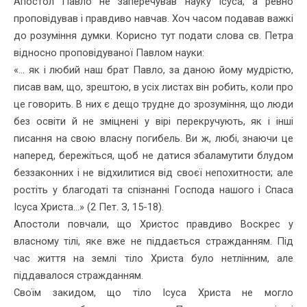
Апостол Павло не заперечував науку Ісуса, а ревно
проповідував і правдиво навчав. Хоч часом подавав важкі
до розуміння думки. Корисно тут подати слова св. Петра
відносно проповідуваної Павлом науки:
«... як і любий наш брат Павло, за даною йому мудрістю,
писав вам, що, зрештою, в усіх листах він робить, коли про
це говорить. В них є дещо трудне до зрозуміння, що люди
без освіти й не зміцнені у вірі перекручують, як і інші
писання на свою власну погибель. Ви ж, любі, знаючи це
наперед, бережіться, щоб не датися збаламути­ти блудом
беззаконних і не відхилитися від своєї непохитности; але
ростіть у благодаті та спізнанні Господа нашого і Спаса
Ісуса Христа...» (2 Пет. З, 15-18).
Апостоли повчали, що Христос правдиво Воскрес у
власному тілі, яке вже не піддається стражданням. Під
час життя на землі тіло Христа було нетлінним, але
піддавалося стражданням.
Своїм закидом, що тіло Ісуса Христа не могло