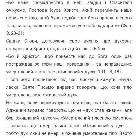
«Бо наше громадянство в небі, звідки і Спасителя
очікуємо, Гос­пода Ісуса Христа, який перемінить наше
понижене тіло, щоб було подібне до його прославленого
тіла, силою, якою він спроможен усе собі підкорити» (Флп.
З, 20-21).
Свідки Єгови, доказуючи своє вчення про духовне
воскресіння Христа, подають цей вірш із Біблії:
«Бо й Христос, щоб привести нас до Бога, один раз
постраждав за гріхи наші: праведник - за неправедних,
умертвлений тілом, але оживлений у дусі» (1 Пт. З, 18).
Після його прочитання під час дискусій кажуть: «Будь
ласка, Святе Письмо виразно говорить, що, хоча тіло
умертвлене, зате оживлений дух».
На жаль, вони перекручують цей вірш, як і багато інших.
Адже він виразно говорить, що не «дух став живим», але
був оживлений «духом». «Умертвлений тілесною смертю»,
- означає, що вмер тіль­ки тілом. «Оживлений у дусі», -
тобто дух, який не вмер, а оживив умертвлене тіло. Варто