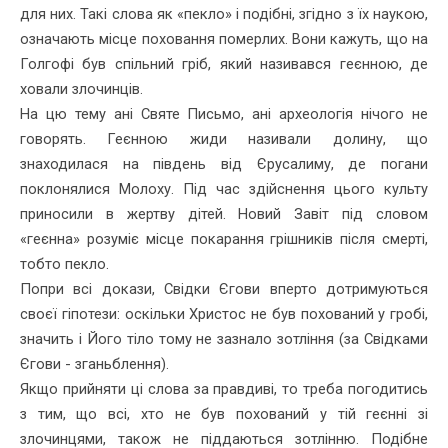
для них. Такі слова як «пекло» і подібні, згідно з їх наукою,
означають місце поховання померлих. Вони кажуть, що на
Голгофі був спільний гріб, який називався геєнною, де
ховали злочинців.
На цю тему ані Святе Письмо, ані археологія нічого не
говорять. Геєнною жиди називали долину, що
знаходилася на південь від Єру­салиму, де погани
поклонялися Молоху. Під час здійснення цього культу
приносили в жертву дітей. Новий Завіт під словом
«геєнна» розуміє місце покарання грішників після смерті,
тобто пекло.
Попри всі докази, Свідки Єгови вперто дотримуються
своєї гіпо­тези: оскільки Христос не був похований у гробі,
значить і Його тіло тому не зазнало зотління (за Свідками
Єгови - зганьблення).
Якщо прийняти ці слова за правдиві, то треба погодитись
з тим, що всі, хто не був похований у тій геєнні зі
злочинцями, також не піддаються зотлінню. Подібне