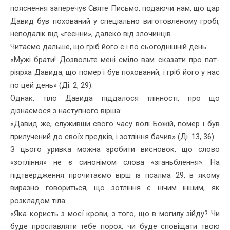
пояснення заперечує Святе Письмо, подаючи нам, що цар
Давид був похований у спеціально виготов­леному гробі,
неподалік від «геєнни», далеко від злочинців.
Читаємо дальше, що гріб його є і по сьогоднішній день:
«Мужі брати! Дозвольте мені сміло вам сказати про пат­
ріярха Давида, що помер і був похований, і гріб його у нас
по цей день» (Ді. 2, 29).
Однак, тіло Давида піддалося тлінності, про що
дізнаємося з нас­тупного вірша:
«Давид же, служивши свого часу волі Божій, помер і був
при­лучений до своїх предків, і зотління бачив» (Ді. 13, 36).
З цього уривка можна зробити висновок, що слово
«зотління» не є синонімом слова «зганьблення». На
підтвердження прочитаємо вірш із псалма 29, в якому
виразно говориться, що зотління є нічим іншим, як
розкладом тіла:
«Яка користь з моєї крови, з того, що в могилу зійду? Чи
буде прославляти тебе порох, чи буде сповіщати твою