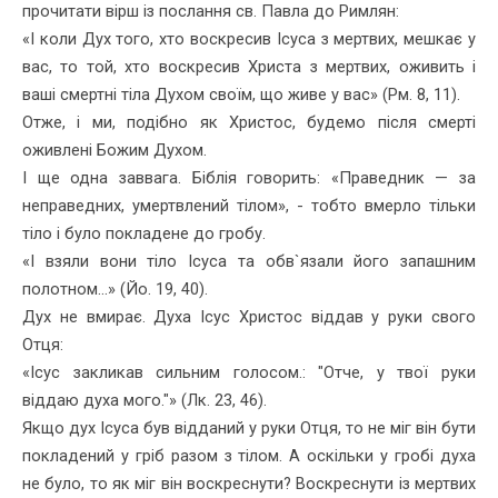
прочитати вірш із послання св. Павла до Римлян:
«І коли Дух того, хто воскресив Ісуса з мертвих, мешкає у
вас, то той, хто воскресив Христа з мертвих, оживить і
ваші смертні тіла Духом своїм, що живе у вас» (Рм. 8, 11).
Отже, і ми, подібно як Христос, будемо після смерті
оживлені Божим Духом.
І ще одна заввага. Біблія говорить: «Праведник — за
неправедних, умертвлений тілом», - тобто вмерло тільки
тіло і було покладене до гробу.
«І взяли вони тіло Ісуса та обв`язали його запашним
полот­ном...» (Йо. 19, 40).
Дух не вмирає. Духа Ісус Христос віддав у руки свого
Отця:
«Ісус закликав сильним голосом.: "Отче, у твої руки
віддаю духа мого."» (Лк. 23, 46).
Якщо дух Ісуса був відданий у руки Отця, то не міг він бути
пок­ладений у гріб разом з тілом. А оскільки у гробі духа
не було, то як міг він воскреснути? Воскреснути із мертвих