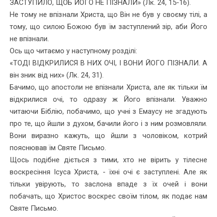
ЗАСТУПИЛО, ЩОБ ЙОГО НЕ ПІЗНАЛИ» (Лк. 24, 15-16).
Не тому не впізнали Христа, що Він не був у своєму тілі, а
тому, що силою Божою був їм заступлений зір, аби Його
не впізнали.
Ось що читаємо у наступному розділі:
«ТОДІ ВІДКРИЛИСЯ В НИХ ОЧІ, І ВОНИ ЙОГО ПІЗНАЛИ. А
він зник від них» (Лк. 24, 31).
Бачимо, що апостоли не впізнали Христа, але як тільки їм
відкри­лися очі, то одразу ж Його впізнали. Уважно
читаючи Біблію, поба­чимо, що учні з Емаусу не згадують
про те, що йшли з духом, бачили його і з ним розмовляли.
Вони виразно кажуть, що йшли з чоло­віком, котрий
пояснював їм Святе Письмо.
Щось подібне діється з тими, хто не вірить у тілесне
воскресіння Ісуса Христа, - їхні очі є заступлені. Але як
тільки увірують, то заслона впаде з їх очей і вони
побачать, що Христос воскрес своїм тілом, як подає нам
Святе Письмо.