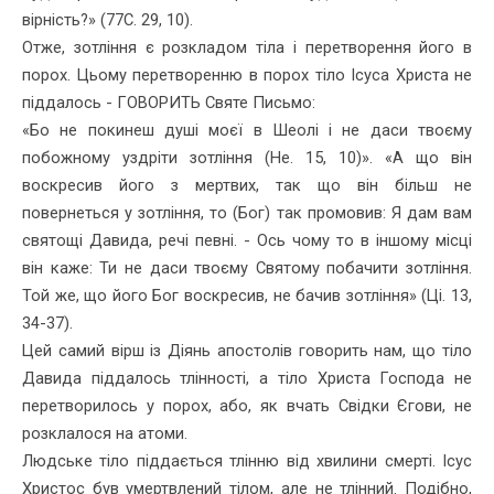
вір­ність?» (77С. 29, 10).
Отже, зотління є розкладом тіла і перетворення його в
порох. Цьому перетворенню в порох тіло Ісуса Христа не
піддалось - ГОВО­РИТЬ Святе Письмо:
«Бо не покинеш душі моєї в Шеолі і не даси твоєму
побожному уздріти зотління (Не. 15, 10)». «А що він
воскресив його з мертвих, так що він більш не
повернеться у зотління, то (Бог) так промовив: Я дам вам
святощі Давида, речі певні. - Ось чому то в іншому місці
він каже: Ти не даси твоєму Святому побачити зотління.
Той же, що його Бог воскресив, не бачив зотління» (Ці. 13,
34-37).
Цей самий вірш із Діянь апостолів говорить нам, що тіло
Давида піддалось тлінності, а тіло Христа Господа не
перетворилось у по­рох, або, як вчать Свідки Єгови, не
розклалося на атоми.
Людське тіло піддається тлінню від хвилини смерті. Ісус
Христос був умертвлений тілом, але не тлінний. Подібно,