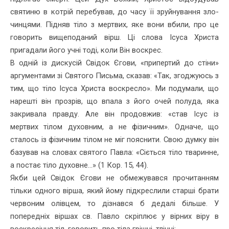
святиню в котрій перебував, до часу її зруйнування зло­
чинцями. Підняв тіло з мертвих, яке вони вбили, про це
говорить вищеподаний вірш. Ці слова Ісуса Христа
пригадали його учні тоді, коли Він воскрес.
В одній із дискусій Свідок Єгови, «припертий до стіни»
аргументами зі Святого Письма, сказав: «Так, згоджуюсь з
тим, що тіло Ісуса Христа воскресло». Ми подумали, що
нарешті він прозрів, що впала з його очей полуда, яка
закривала правду. Але він продовжив: «став Ісус із
мертвих тілом духовним, а не фізичним». Одначе, що
сталось із фізичним тілом не міг пояснити. Свою думку він
базував на словах святого Павла: «Сіється тіло тваринне,
а постає тіло духовне...» (1 Кор. 15, 44).
Якби цей Свідок Єгови не обмежувався прочитанням
тільки од­ного вірша, який йому підкреслили старші брати
червоним олівцем, то дізнався б дедалі більше. У
попередніх віршах св. Павло скріплює у вірних віру в
воскресіння тіл, говорить про тіла грішні, тлінні: