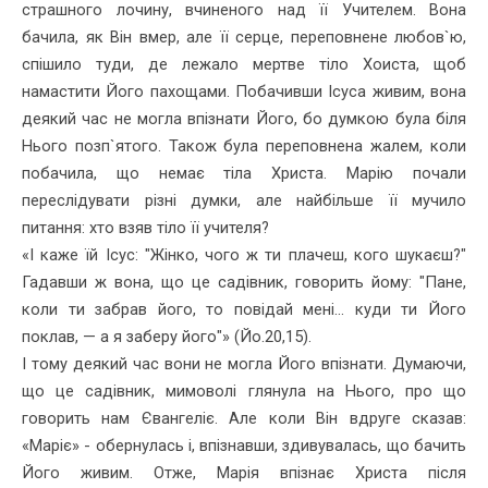
страшного лочину, вчиненого над її Учителем. Вона
бачила, як Він вмер, але її серце, переповнене любов`ю,
спішило туди, де лежало мертве тіло Хоиста, щоб
намастити Його пахощами. Побачивши Ісуса живим, вона
деякий час не могла впізнати Його, бо думкою була біля
Нього позп`ятого. Також була переповнена жалем, коли
побачила, що не­має тіла Христа. Марію почали
переслідувати різні думки, але най­більше її мучило
питання: хто взяв тіло її учителя?
«І каже їй Ісус: "Жінко, чого ж ти плачеш, кого шукаєш?"
Гадав­ши ж вона, що це садівник, говорить йому: "Пане,
коли ти забрав його, то повідай мені... куди ти Його
поклав, — а я заберу його"» (Йо.20,15).
І тому деякий час вони не могла Його впізнати. Думаючи,
що це садівник, мимоволі глянула на Нього, про що
говорить нам Єван­геліє. Але коли Він вдруге сказав:
«Маріє» - обернулась і, впізнав­ши, здивувалась, що бачить
Його живим. Отже, Марія впізнає Хрис­та після