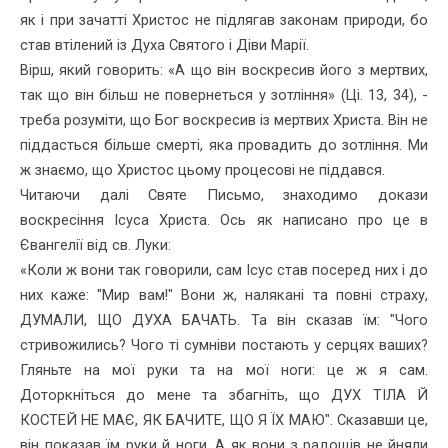
як і при зачатті Христос не підлягав законам природи, бо
став втілений із Духа Свя­того і Діви Марії.
Вірш, який говорить: «А що він воскресив його з мертвих,
так що він більш не повернеться у зотління» (Ці. 13, 34), -
треба розуміти, що Бог воскресив із мертвих Христа. Він не
піддасться більше смер­ті, яка провадить до зотління. Ми
ж знаємо, що Христос цьому про­цесові не піддався.
Читаючи далі Святе Письмо, знаходимо докази
воскресіння Ісуса Христа. Ось як написано про це в
Євангелії від св. Луки:
«Коли ж вони так говорили, сам Ісус став посеред них і до
них каже: "Мир вам!" Вони ж, налякані та повні страху,
ДУМАЛИ, ЩО ДУХА БАЧАТЬ. Та він сказав їм: "Чого
стривожились? Чого ті сум­ніви постають у серцях ваших?
Гляньте на мої руки та на мої ноги: це ж я сам.
Доторкніться до мене та збагніть, що ДУХ ТІЛА Й
КОСТЕЙ НЕ МАЄ, ЯК БАЧИТЕ, ЩО Я ЇХ МАЮ". Сказавши це,
він показав їм руки й ноги. А як вони з радощів не йняли