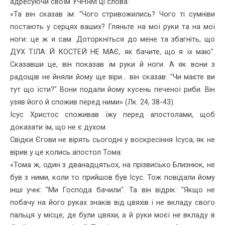
адресуючи своїм УЧНЯМ ці слова:
«Та він сказав їм: "Чого стривожились? Чого ті сумніви
пос­тають у серцях ваших? Гляньте на мої руки та на мої
ноги: це ж я сам. Доторкніться до мене та збагніть, що
ДУХ ТІЛА Й КОСТЕЙ НЕ МАЄ, як бачите, що я їх маю".
Сказавши це, він показав їм руки й ноги. А як вони з
радощів не йняли йому ще віри... він сказав: "Чи маєте ви
тут що їсти?" Вони подали йому кусень печеної риби. Він
узяв його й спожив перед ними» (Лк. 24, 38-43).
Ісус Христос споживав їжу перед апостолами, щоб
доказати їм, що не є духом.
Свідки Єгови не вірять сьогодні у воскресіння Ісуса, як не
вірив у це колись апостол Тома:
«Тома ж, один з дванадцятьох, на прізвисько Близнюк, не
був з ними, коли то прийшов був Ісус. Тож повідали йому
інші учні: "Ми Господа бачили". Та він відрік: "Якщо не
побачу на його руках зна­ків від цвяхів і не вкладу свого
пальця у місце, де були цвяхи, а й руки моєї не вкладу в