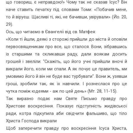
що говориш, є неправдою!» Чому так не сказав Ісус? Він
наче ставить печатку під словами Томи: «Побачив мене,
то й віруєш. Щасливі ті, які, не бачивши, увірували» (Йо. 20,
29).
Ось, що читаємо в Євангелії від св. Матфея:
«Коли ті йшли, деякі з сторожі прийшли до міста й оповіли
первосвященикам про все, що сталося. Вони, зібравшись
із стар­шими та скликавши раду, дали воякам досить
грошей і звеліли: "Скажіть, що його учні прийшли вночі й
викрали його, коли ми спа­ли. А як почує це правитель, ми
умовимо його й він не буде вас тур­бувати". Вони ж, узявши
гроші, зробили так, як їх навчили. І рознес­лася про це
чутка поміж юдеями - аж по цей день» (Мт. 28, 11-15).
Так виразно подає нам Святе Письмо правду про
Христове воскресіння. Показує підступність жидівської
ради, котра підкупила аби свідчити фальшиво, що тіло
Христа Господа викрали
Щоб заперечити правду про воскресіння Ісуса Христа,