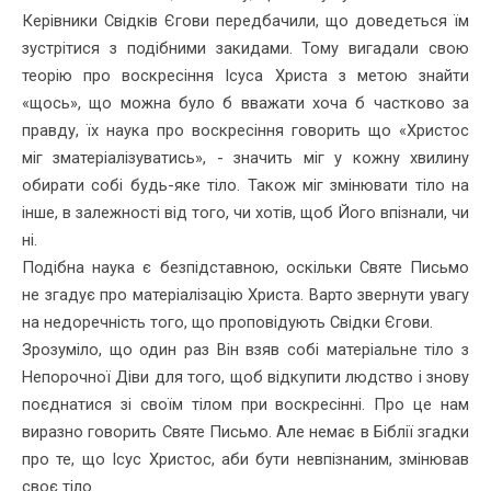
Керівники Свідків Єгови передбачили, що доведеться їм
зустрітися з подібними закидами. Тому вигадали свою
теорію про воскресіння Ісуса Христа з метою знайти
«щось», що можна було б вважати хоча б частково за
правду, їх наука про воскресіння говорить що «Христос
міг зматеріалізуватись», - значить міг у кожну хвилину
обирати собі будь-яке тіло. Також міг змінювати тіло на
інше, в залежності від того, чи хотів, щоб Його впізнали, чи
ні.
Подібна наука є безпідставною, оскільки Святе Письмо
не згадує про матеріалізацію Христа. Варто звернути увагу
на недоречність того, що проповідують Свідки Єгови.
Зрозуміло, що один раз Він взяв собі матеріальне тіло з
Непо­рочної Діви для того, щоб відкупити людство і знову
поєднатися зі своїм тілом при воскресінні. Про це нам
виразно говорить Святе Письмо. Але немає в Біблії згадки
про те, що Ісус Христос, аби бути невпізнаним, змінював
своє тіло.