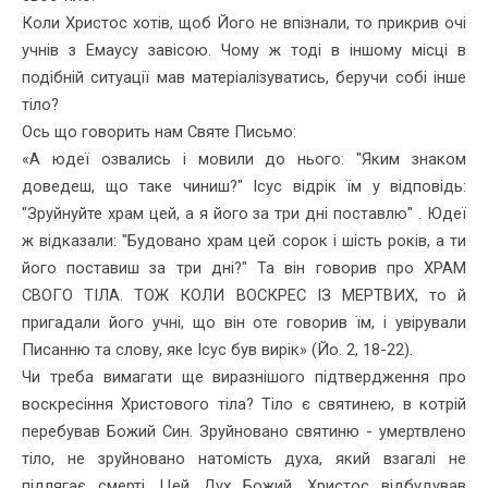
Коли Христос хотів, щоб Його не впізнали, то прикрив очі
учнів з Емаусу завісою. Чому ж тоді в іншому місці в
подібній ситуації мав матеріалізуватись, беручи собі інше
тіло?
Ось що говорить нам Святе Письмо:
«А юдеї озвались і мовили до нього: "Яким знаком
доведеш, що таке чиниш?" Ісус відрік їм у відповідь:
"Зруйнуйте храм цей, а я його за три дні поставлю" . Юдеї
ж відказали: "Будовано храм цей сорок і шість років, а ти
його поставиш за три дні?" Та він говорив про ХРАМ
СВОГО ТІЛА. ТОЖ КОЛИ ВОСКРЕС ІЗ МЕРТВИХ, то й
пригадали його учні, що він оте говорив їм, і увірували
Писанню та слову, яке Ісус був вирік» (Йо. 2, 18-22).
Чи треба вимагати ще виразнішого підтвердження про
воскре­сіння Христового тіла? Тіло є святинею, в котрій
перебував Божий Син. Зруйновано святиню - умертвлено
тіло, не зруйновано нато­мість духа, який взагалі не
підлягає смерті. Цей Дух Божий, Христос відбудував