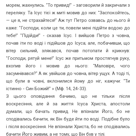
морем, жахнулись. "То привид!" - заговорили й закричали з
переляку. Та Ісус тієї ж миті мовив до них: "Заспокойтесь,
— це я, не страхайтеся!" Аж тут Петро озвавсь до нього й
каже: "Господи, коли це ти, повели мені підійти водою до
тебе!" "Підійди!" - сказав Ісус. І вийшов Петро з човна,
почав іти по воді і підійшов до Ісуса; але, побачивши, що
вітер сильний, злякався, почав потопати й крикнув:
"Господи, ря­туй мене!" Ісус же притьмом простягнув руку,
вхопив його і мовив до нього: "Маловіре, чого
засумнівався?" А як увійшов до човна, вітер ущух. А тоді ті,
що були в човні, вклонилися йому до ніг, кажучи: "Ти
істинно - Син Божий!" » (Мф. 14, 24-33).
З цього оповідання бачимо, що не тільки після
воскресіння, але й за життя Ісуса Христа, апостоли
думали, що бачать привид. Не впізнали Його, бо не
сподівались бачити, як Він буде йти по воді. Подібне було
і після воскресіння. Не впізнали Христа, бо не спо­дівались
бачити Його живим, а не тому, що Він був у тілі.