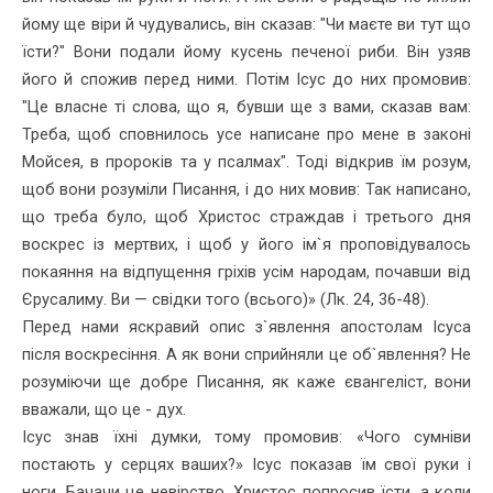
йому ще віри й чудувались, він сказав: "Чи маєте ви тут що
їсти?" Вони подали йому кусень печеної риби. Він узяв
його й спожив перед ними. Потім Ісус до них промовив:
"Це власне ті слова, що я, бувши ще з вами, сказав вам:
Треба, щоб сповнилось усе написане про мене в законі
Мойсея, в пророків та у псалмах". Тоді відкрив їм розум,
щоб вони розуміли Писання, і до них мовив: Так написано,
що треба було, щоб Христос страждав і третього дня
воскрес із мертвих, і щоб у його ім`я проповідувалось
покаяння на відпущення гріхів усім народам, почавши від
Єрусалиму. Ви — свідки того (всього)» (Лк. 24, 36-48).
Перед нами яскравий опис з`явлення апостолам Ісуса
після воскресіння. А як вони сприйняли це об`явлення? Не
розуміючи ще добре Писання, як каже євангеліст, вони
вважали, що це - дух.
Ісус знав їхні думки, тому промовив: «Чого сумніви
постають у серцях ваших?» Ісус показав їм свої руки і
ноги. Бачачи це невірство, Христос попросив їсти, а коли