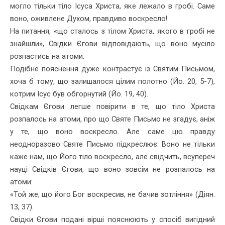
могло тільки тіло Ісуса Христа, яке лежало в гробі. Саме
воно, оживлене Духом, правдиво воскресло!
На питання, «що сталось з тілом Христа, якого в гробі не
знайшли», Свідки Єгови відповідають, що воно мусіло
розпастись на атоми.
Подібне пояснення дуже контрастує із Святим Письмом,
хоча б тому, що залишалося цілим полотно (Йо. 20, 5-7),
котрим Ісус був обгорнутий (Йо. 19, 40).
Свідкам Єгови легше повірити в те, що тіло Христа
розпалось на атоми, про що Святе Письмо не згадує, аніж
у те, що воно воскресло. Але саме цю правду
неодноразово Святе Письмо підкреслює. Воно не тільки
каже нам, що Його тіло воскресло, але свідчить, всупереч
науці Свідків Єгови, що воно зовсім не розпалось на
атоми:
«Той же, що його Бог воскресив, не бачив зотління» (Діян.
13, 37).
Свідки Єгови подані вірші пояснюють у спосіб вигідний