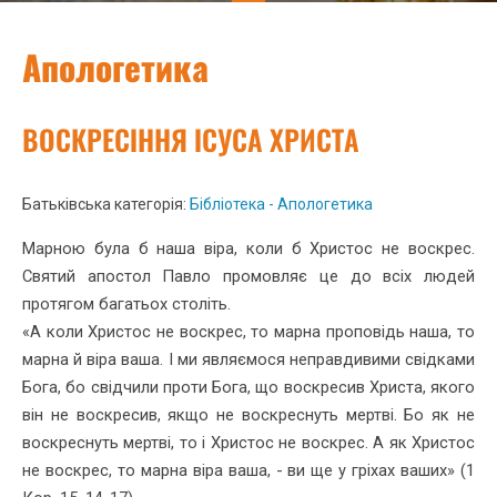
Апологетика
ВОСКРЕСІННЯ ІСУСА ХРИСТА
Батьківська категорія:
Бібліотека - Апологетика
Марною була б наша віра, коли б Христос не воскрес.
Святий апос­тол Павло промовляє це до всіх людей
протягом багатьох століть.
«А коли Христос не воскрес, то марна проповідь наша, то
марна й віра ваша. І ми являємося неправдивими свідками
Бога, бо свід­чили проти Бога, що воскресив Христа, якого
він не воскресив, якщо не воскреснуть мертві. Бо як не
воскреснуть мертві, то і Христос не воскрес. А як Христос
не воскрес, то марна віра ваша, - ви ще у гріхах ваших» (1