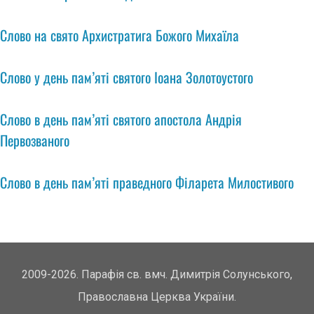
Слово на свято Архистратига Божого Михаїла
Слово у день пам’яті святого Іоана Золотоустого
Слово в день пам’яті святого апостола Андрія
Первозваного
Слово в день пам’яті праведного Філарета Милостивого
2009-2026. Парафія св. вмч. Димитрія Солунського,
Православна Церква України.