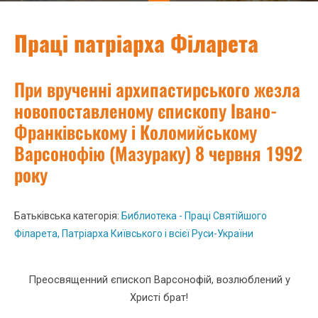
Праці патріарха Філарета
При врученні архипастирського жезла
новопоставленому єпископу Івано-
Франківському і Коломийському
Варсонофію (Мазураку) 8 червня 1992
року
Батьківська категорія:
Библиотека - Праці Святійшого
Філарета, Патріарха Київського і всієї Руси-України
Преосвященний єпископ Варсонофій, возлюблений у
Христі брат!