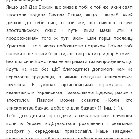
Якщо цей Дар Божий, що живе в тобі, є той же, який святі
апостоли подали Святим Отцям; якщо і жереб, який
дійшов до тебе нині, є той же, що вийшов із рук
апостольських; якщо і путь, яким маєш йти, є
продовженням того ж путі, яким ішли перші посланці
Христові, – то з якою побожністю і страхом Божим тобі
належить не тільки берегти, але і зігрівати цей дар Божий.
Без цієї сили Божої нам не витримати тих випробувань, що
йдуть на нас; без цієї благодатної допомоги нам не
перемогти труднощів, з якими поєднане єпископське
служіння. В умовах архиєрейських страждань за
незалежність Української Православної Церкви, разом з
апостолом Павлом можна сказати: «Коли хто
єпископства бажає, доброго діла бажає» (1 Тим. 3, 1).
Тобі доведеться проходити архипастирське служіння,
коли в Україні відбуваються розділення і релігійний
розбрат у середовищі православ’я. Наше завдання
полягає у тому, щоб закликати і робити все можливе для