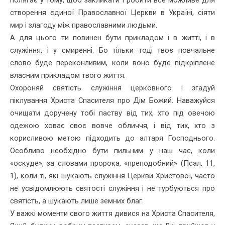
створення єдиної Православної Церкви в Україні, сіяти
мир і злагоду між православними людьми.
А для цього ти повинен бути прикладом і в житті, і в
служіння, і у смиренні. Бо тільки тоді твоє повчальне
слово буде переконливим, коли воно буде підкріплене
власним прикладом твого життя.
Охороняй святість служіння церковного і згадуй
піклування Христа Спасителя про Дім Божий. Наважуйся
очищати доручену тобі паству від тих, хто під овечою
одежою ховає своє вовче обличчя, і від тих, хто з
корисливою метою підходить до алтаря Господнього.
Особливо необхідно бути пильним у наш час, коли
«оскуде», за словами пророка, «преподобний» (Псал. 11,
1), коли ті, які шукають служіння Церкви Христової, часто
не усвідомлюють святості служіння і не турбуються про
святість, а шукають лише земних благ.
У важкі моменти свого життя дивися на Христа Спасителя,