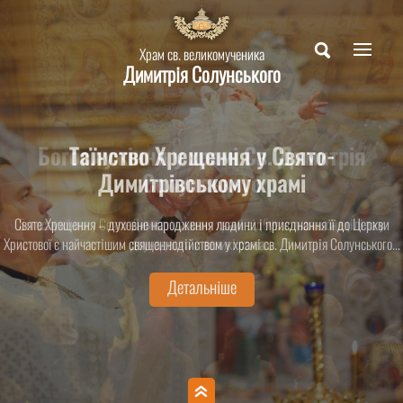
Храм св. великомученика
Димитрія Солунського
Таїнство Хрещення у Свято-
Димитрівському храмі
Святе Хрещення – духовне народження людини і приєднання її до Церкви
Христової є найчастішим священнодійством у храмі св. Димитрія Солунського...
Детальніше