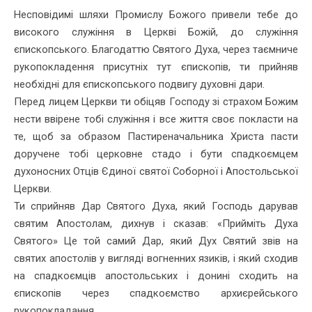
Несповідимі шляхи Промислу Божого привели тебе до
високого служіння в Церкві Божій, до служіння
єпископського. Благодаттю Святого Духа, через таємниче
рукопокладення присутніх тут єпископів, ти прийняв
необхідні для єпископського подвигу духовні дари.
Перед лицем Церкви ти обіцяв Господу зі страхом Божим
нести ввірене тобі служіння і все життя своє покласти на
те, щоб за образом Пастиреначальника Христа пасти
доручене тобі церковне стадо і бути спадкоємцем
духоносних Отців Єдиної святої Соборної і Апостольської
Церкви.
Ти сприйняв Дар Святого Духа, який Господь дарував
святим Апостолам, дихнув і сказав: «Прийміть Духа
Святого» Це той самий Дар, який Дух Святий звів на
святих апостолів у вигляді вогненних язиків, і який сходив
на спадкоємців апостольських і донині сходить на
єпископів через спадкоємство архиєрейського
рукопокладання.