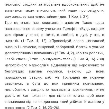
плотської людини за моральне вдосконалення, щоб не
виявитися таким єпископом, який іншим проповідуючи,
сам залишається недостойним (див.: 1 Кор. 9, 27).
Про це вчить нас, єпископів, і апостол Павло через
настановлення своєму ученикові Тимофію: «Будь взірцем
для вірних у слові, в житті, в любові, в дусі, у вірі, в
чистоті» (1 Тим. 4, 12). «Проповідуй слово, наполягай
вчасно і невчасно, викривай, забороняй, благай з усяким
довготерпінням і повчанням» (2 Тим. 4, 2), «бо так роблячи,
і себе спасеш, і тих, що слухають тебе» (1 Тим. 4, 16). «Від
непотрібного марнослів’я віддаляйся; від нерозумних та
безглуздих змагань ухиляйся, знаючи, що вони
породжують сварки; раб же Господній не повинен
сваритися, а бути до всіх привітним, повчальним,
незлобивим, з лагідністю наставляти противників, чи не
дасть їм Бог покаяння для пізнання істини, щоб вони
звільнилися від тенет диявола, який упіймав їх живими у
свою волю» (2 Тим. 2, 16; 23–26).