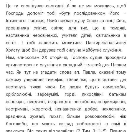
Це ти сповідував сьогодні, й за це ми молились, щоб
Господь допоміг тобі «бути послідовником Його –
Істинного Пастиря, Який поклав душу Свою за вівці Свої,
провідника сліпих, світло для тих, що в темряві,
наставника неосвічених, учителя дітей, світильника в
світі». І тобі належить молитися Пастиреначальнику
Христу, щоб Він дарував тобі силу на майбутнє служіння.
Нам, єпископам ХХ сторіччя, Господь судив проходити
архипастирське служіння в складний і тяжкий для Церкви
час. Як тут не згадати слова ап. Павла, сказані тому
самому ученикові Тимофію: «Знай же, що в останні дні
настануть тяжкі часи. Бо люди будуть самолюбні,
сріблолюбні, зарозумілі, горді, лихослівні, батькам
непокірні, невдячні, неправедні, нелюбовні, непримиренні,
нестримані, жорстокі, ненависники добра, наклепники,
зрадники, зухвалі, пихаті, більше розкошолюбні, ніж
боголюбні, що мають вигляд побожності, а самі її
зреклися. Від таких віддаляйся» (2 Тим. 3, 1–5). Певною