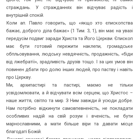
страждань. У стражданнях він відчуває радість і
внутрішній спокій.
Коли ап. Павло говорить, що «якщо хто єпископства
бажає, доброго діла бажає» (1 Тим. 3, 1), він має на увазі
передусім подвиг заради Христа та Його Церкви. Єпископ
має бути готовий пережити наклепи, громадське
обпльовування, людську невдячність, продажність, «біди
від лжебратії», зрадливість друзів тощо. І за цих умов він
повинен дбати про долю інших людей, про паству і навіть
про Церкву.
Ми, архипастирі та пастирі, маємо не тільки
усвідомлювати, а й відчувати всім серцем, що Христос –
наше життя, світло та мир. З Ним завжди й усюди добре.
Нам потрібно відкинути самовпевненість, не покладати
особливих надій на свій розум і вченість, не бути
марнославними, а мати більше віри та давати місце
благодаті Божій.