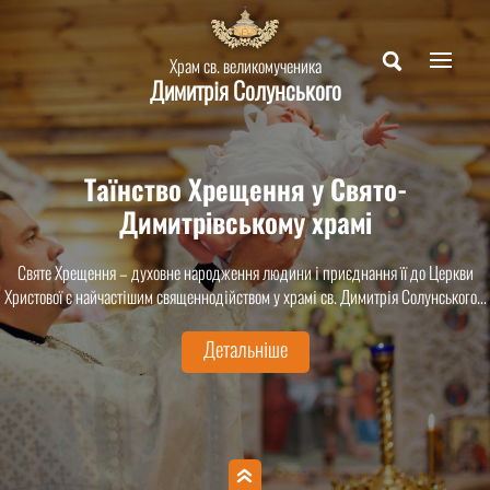
Храм св. великомученика
Димитрія Солунського
Таїнство Хрещення у Свято-
Димитрівському храмі
Святе Хрещення – духовне народження людини і приєднання її до Церкви
Христової є найчастішим священнодійством у храмі св. Димитрія Солунського...
Детальніше