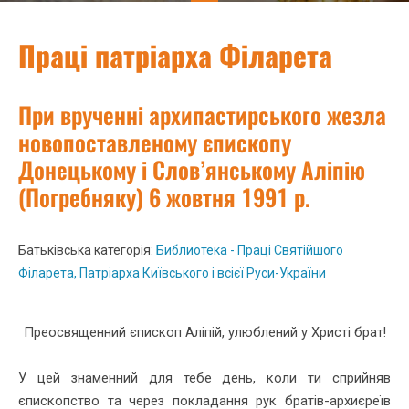
Праці патріарха Філарета
При врученні архипастирського жезла
новопоставленому єпископу
Донецькому і Слов’янському Аліпію
(Погребняку) 6 жовтня 1991 р.
Батьківська категорія:
Библиотека - Праці Святійшого
Філарета, Патріарха Київського і всієї Руси-України
Преосвященний єпископ Аліпій, улюблений у Христі брат!
У цей знаменний для тебе день, коли ти сприйняв
єпископство та через покладання рук братів-архиєреїв