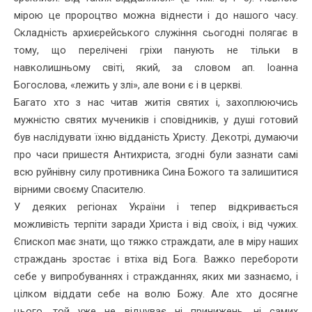
мірою це пророцтво можна віднести і до нашого часу.
Складність архиєрейського служіння сьогодні полягає в
тому, що перелічені гріхи панують не тільки в
навколишньому світі, який, за словом ап. Іоанна
Богослова, «лежить у злі», але вони є і в церкві.
Багато хто з нас читав житія святих і, захоплюючись
мужністю святих мучеників і сповідників, у душі готовий
був наслідувати їхню відданість Христу. Декотрі, думаючи
про часи пришестя Антихриста, згодні були зазнати самі
всю руйнівну силу противника Сина Божого та залишитися
вірними своєму Спасителю.
У деяких регіонах України і тепер відкривається
можливість терпіти заради Христа і від своїх, і від чужих.
Єпископ має знати, що тяжко страждати, але в міру наших
страждань зростає і втіха від Бога. Важко перебороти
себе у випробуваннях і стражданнях, яких ми зазнаємо, і
цілком віддати себе на волю Божу. Але хто досягне
цього, той уже не відчуває ні принижень, ні самих