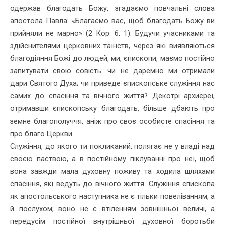
одержав благодать Божу, згадаємо повчальні слова
апостола Павла: «Благаємо вас, щоб благодать Божу ви
прийняли не марно» (2 Кор. 6, 1). Будучи учасниками та
здійснителями церковних таїнств, через які виявляються
благодіяння Божі до людей, ми, єпископи, маємо постійно
запитувати свою совість: чи не даремно ми отримали
дари Святого Духа; чи приведе єпископське служіння нас
самих до спасіння та вічного життя? Декотрі архиєреї,
отримавши єпископську благодать, більше дбають про
земне благополуччя, аніж про своє особисте спасіння та
про благо Церкви.
Служіння, до якого ти покликаний, полягає не у владі над
своєю паствою, а в постійному піклуванні про неї, щоб
вона завжди мала духовну поживу та ходила шляхами
спасіння, які ведуть до вічного життя. Служіння єпископа
як апостольського наступника не є тільки повеліванням, а
й послухом; воно не є втіленням зовнішньої величі, а
передусім постійної внутрішньої духовної боротьби