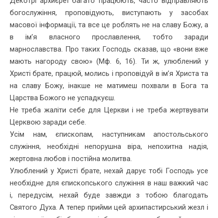
Декотрі архиєреї багато працюють, часто відправляють
богослужіння, проповідують, виступають у засобах
масової інформації, та все це роблять не на славу Божу, а
в ім’я власного прославлення, тобто заради
марнославства. Про таких Господь сказав, що «вони вже
мають нагороду свою» (Мф. 6, 16). Ти ж, улюблений у
Христі брате, працюй, молись і проповідуй в ім’я Христа та
на славу Божу, інакше не матимеш похвали в Бога та
Царства Божого не успадкуєш.
Не треба жаліти себе для Церкви і не треба жертвувати
Церквою заради себе.
Усім нам, єпископам, наступникам апостольського
служіння, необхідні непорушна віра, непохитна надія,
жертовна любов і постійна молитва.
Улюблений у Христі брате, нехай дарує тобі Господь усе
необхідне для єпископського служіння в наш важкий час
і, передусім, нехай буде завжди з тобою благодать
Святого Духа. А тепер прийми цей архипастирський жезл і