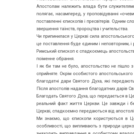
Апостолам належить влада бути служителями
полягає, насамперед, у проповідуванні «очеви
поставленні єпископів і пресвітерів. Одним с
звершення таїнств, пророцтва і учительства.
Чи припинилася у Церкві сила апостольського 
це поставлення буде єдиним і неповторним, і
Римський єпископ є спадкоємець апостольства, 
поіменне обрання.
І як би там не було, апостольство не пішло
сприйняте. Окрім особистого апостольського д
благодатні дари Святого Духа, які передают
Після апостолів надання благодатних дарів С
Благодать Святого Духа, що передається в Церк
реальний факт життя Церкви. Це завжди і без
Церкві, спадкоємно передаються від апостолів
Ми знаємо, що єпископи користуються в Цер
особливості, що випливають з природи церков
знаходить виправдання в особистому владолю