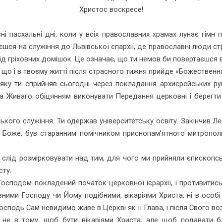
Христос воскресе!
сні пасхальні дні, коли у всіх православних храмах лунає гімн
єшся на служіння до Львівської єпархії, де православні люди 
 від гріховних домішок. Це означає, що ти немов би повертаєшся 
, що і в твоєму житті після страсного тижня прийде «Божественна
яку ти сприйняв сьогодні через покладання архиєрейських ру
га Живаго обіцянням виконувати Передання церковні і берегти 
кого служіння. Ти одержав університетську освіту. Закінчив Л
 Боже, був старанним помічником приснопам’ятного митрополи
е слід розмірковувати над тим, для чого ми прийняли єпископсь
сту.
осподом покладений початок церковної ієрархії, і противитись
івними Господу чи Йому подібними, вікаріями Христа, ні в особ
Господь Сам невидимо живе в Церкві як її Глава, і після Свого во
 не в тому, щоб бути вікаріями Христа, але щоб подавати б