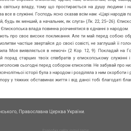
за світську владу, тому що простирається на душу людини і на
а все в служінні. Господь ясно сказав всім нам: «Царі народів п
ий, будь як менший, а начальник, як слуга» (Лк. 22, 25–26). Єпи
. Єпископська влада повинна розчинятися в єднанні з народом.
абувають про своє високе покликання. Але ти май перед собою об
молитви частіше звертайся до своєї совісті, не заглушай її гол
ила Моя виявляється в немочі» (2 Кор. 12, 9). Покладай на Го
жай порад старших твоїх співбратів у єпископському служінні
виголосив сьогодні перед собором єпископів. Не забувай про них, 
сячолітньої історії була з народом і розділяла з ним скорботи і 
пору у тяжких обставинах життя і від даної тобі благодаті бла
унського, Православна Церква України.
Розробка сайту: romul.name