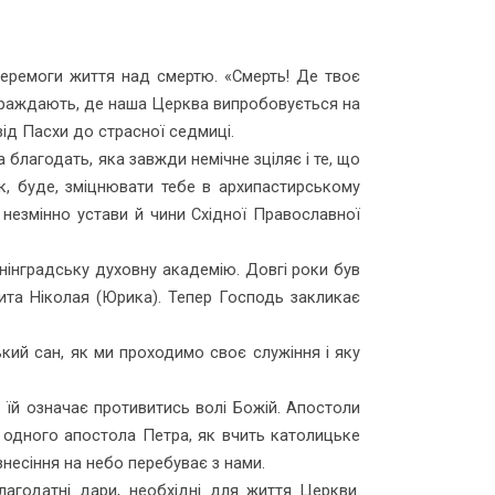
 перемоги життя над смертю. «Смерть! Де твоє
страждають, де наша Церква випробовується на
від Пасхи до страсної седмиці.
 благодать, яка завжди немічне зціляє і те, що
к, буде, зміцнювати тебе в архипастирському
незмінно устави й чини Східної Православної
енінградську духовну академію. Довгі роки був
та Ніколая (Юрика). Тепер Господь закликає
кий сан, як ми проходимо своє служіння і яку
 їй означає противитись волі Божій. Апостоли
і одного апостола Петра, як вчить католицьке
знесіння на небо перебуває з нами.
лагодатні дари, необхідні для життя Церкви.