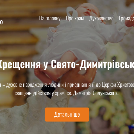
На головну
Про храм
Духовенство
Громад
го
 Хрещення у Свято-Димитрівськ
 – духовне народження людини і приєднання її до Церкви Христово
священнодійством у храмі св. Димитрія Солунського...
Детальніше