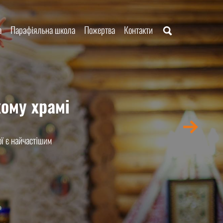
а
Парафіяльна школа
Пожертва
Контакти
ому храмі
ї є найчастішим