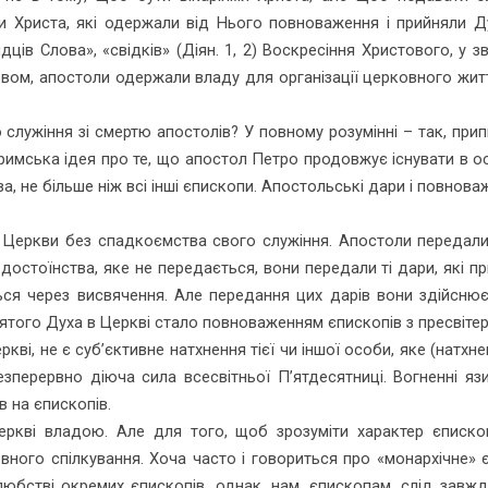
 Христа, які одержали від Нього повноваження і прийняли Ду
дців Слова», «свідків» (Діян. 1, 2) Воскресіння Христового, у 
ловом, апостоли одержали владу для організації церковного жит
служіння зі смертю апостолів? У повному розумінні – так, при
 римська ідея про те, що апостол Петро продовжує існувати в о
не більше ніж всі інші єпископи. Апостольські дари і повноваж
 з Церкви без спадкоємства свого служіння. Апостоли передали
остоїнства, яке не передається, вони передали ті дари, які п
ься через висвячення. Але передання цих дарів вони здійснює
вятого Духа в Церкві стало повноваженням єпископів з пресвіте
ві, не є суб’єктивне натхнення тієї чи іншої особи, яке (натхне
перервно діюча сила всесвітньої П’ятдесятниці. Вогненні язи
 на єпископів.
кві владою. Але для того, щоб зрозуміти характер єпископ
ного спілкування. Хоча часто і говориться про «монархічне» 
бстві окремих єпископів, однак, нам, єпископам, слід завж