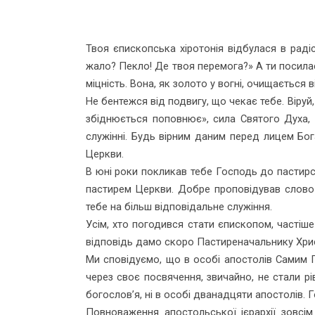
Твоя єпископська хіротонія відбулася в раді
жало? Пекло! Де твоя перемога?» А ти посила
міцність. Вона, як золото у вогні, очищається
Не бентежся від подвигу, що чекає тебе. Віруй
збіднюється поповнює», сила Святого Духа, 
служінні. Будь вірним даним перед лицем Бо
Церкви.
В юні роки покликав тебе Господь до пастирсь
пастирем Церкви. Добре проповідував слово
тебе на більш відповідальне служіння.
Усім, хто погодився стати єпископом, частіш
відповідь дамо скоро Пастиреначальнику Хри
Ми сповідуємо, що в особі апостолів Самим Г
через своє посвячення, звичайно, не стали р
богослов’я, ні в особі дванадцяти апостолів. 
Повноваження апостольської ієрархії зовсім