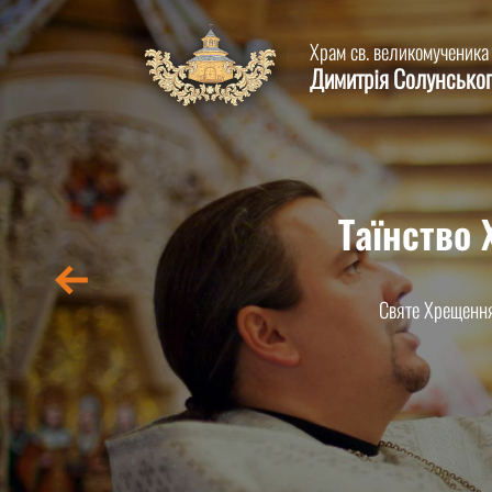
Храм св. великомученика
Димитрія Солунсько
Таїнство
Святе Хрещення