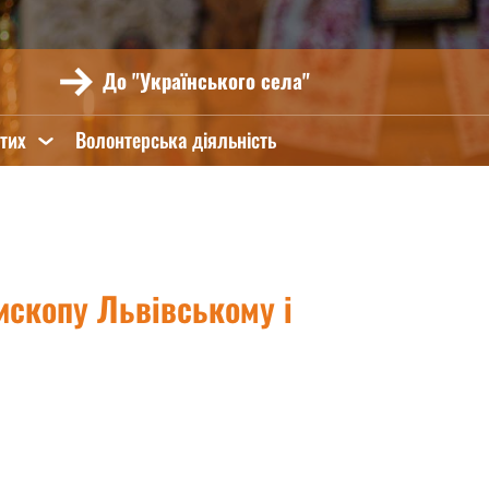
До "Українського села"
ятих
Волонтерська діяльність
ископу Львівському і