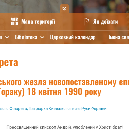
Мапа території
Як доїхати
я
Бібліотека
Церковний календар
Імена св
рета
ського жезла новопоставленому єп
ораку) 18 квітня 1990 року
ого Філарета, Патріарха Київського і всієї Руси-України
Преосвященний єпископ Андрій, улюблений у Христі брат!