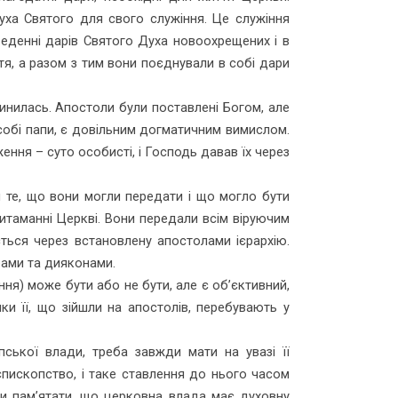
ха Святого для свого служіння. Це служіння
зведенні дарів Святого Духа новоохрещених і в
тя, а разом з тим вони поєднували в собі дари
пинилась. Апостоли були поставлені Богом, але
собі папи, є довільним догматичним вимислом.
ення – суто особисті, і Господь давав їх через
 те, що вони могли передати і що могло бути
ритаманні Церкві. Вони передали всім віруючим
ться через встановлену апостолами ієрархію.
рами та дияконами.
ння) може бути або не бути, але є об’єктивний,
ки її, що зійшли на апостолів, перебувають у
ської влади, треба завжди мати на увазі її
єпископство, і таке ставлення до нього часом
ди пам’ятати, що церковна влада має духовну