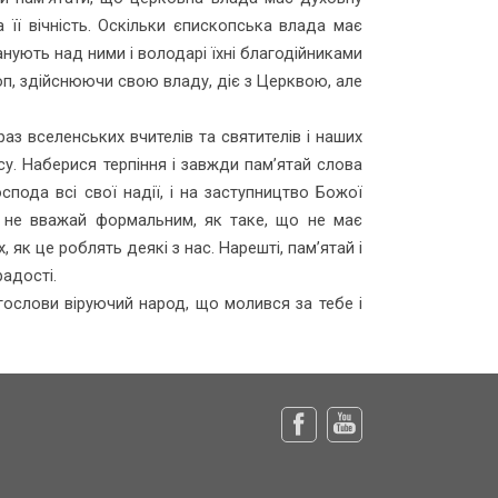
 її вічність. Оскільки єпископська влада має
анують над ними і володарі їхні благодійниками
скоп, здійснюючи свою владу, діє з Церквою, але
раз вселенських вчителів та святителів і наших
осу. Наберися терпіння і завжди пам’ятай слова
спода всі свої надії, і на заступництво Божої
 і не вважай формальним, як таке, що не має
як це роблять деякі з нас. Нарешті, пам’ятай і
радості.
гослови віруючий народ, що молився за тебе і
Facebook
Youtube