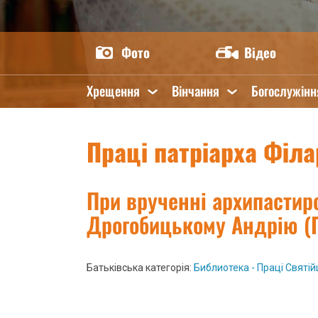
Фото
Відео
Хрещення
Вінчання
Богослужінн
Праці патріарха Філа
При врученні архипастир
Дрогобицькому Андрію (Г
Батьківська категорія:
Библиотека - Праці Святійш