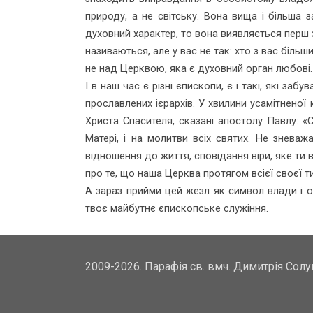
природу, а не світську. Вона вища і більша 
духовний характер, то вона виявляється перш з
називаються, але у вас не так: хто з вас більш
не над Церквою, яка є духовний орган любові
І в наш час є різні єпископи, є і такі, які з
прославлених ієрархів. У хвилини усамітненої 
Христа Спасителя, сказані апостолу Павлу: «С
Матері, і на молитви всіх святих. Не знева
відношення до життя, сповідання віри, яке ти 
про те, що наша Церква протягом всієї своєї ти
А зараз прийми цей жезл як символ влади і о
твоє майбутнє єпископське служіння.
2009-2026. Парафія св. вмч. Димитрія Сол