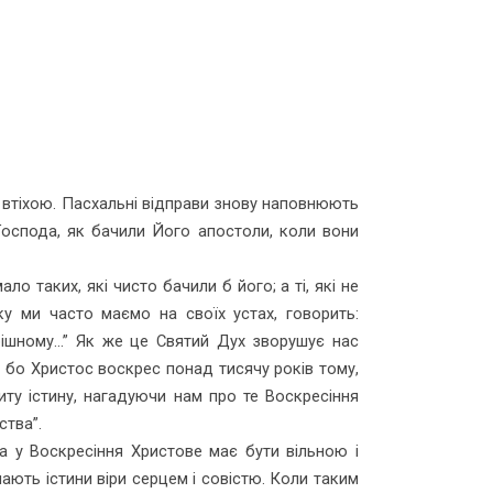
 втіхою. Пасхальні відправи знову наповнюють
Господа, як бачили Його апостоли, коли вони
 таких, які чисто бачили б його; а ті, які не
ку ми часто маємо на своїх устах, говорить:
ішному...” Як же це Святий Дух зворушує нас
, бо Христос воскрес понад тисячу років тому,
иту істину, нагадуючи нам про те Воскресіння
ства”.
а у Воскресіння Христове має бути вільною і
ають істини віри серцем і совістю. Коли таким