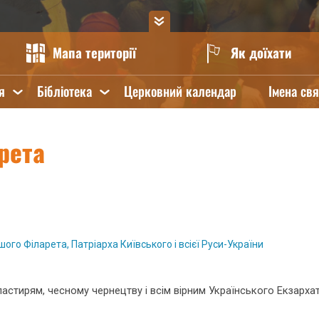
Мапа території
Як доїхати
я
Бібліотека
Церковний календар
Імена св
рета
ого Філарета, Патріарха Київського і всієї Руси-України
тирям, чесному чернецтву і всім вірним Українського Екзарха