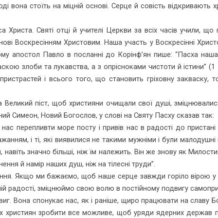
ді вона стоїть на міцній основі. Серце й совість відкривають х
а Христа. Святі отці й учителі Церкви за всіх часів учили, щ
ові Воскресінням Христовим. Наша участь у Воскресінні Христов
 Тому апостол Павло в посланні до Корінф’ян пише: “Пасха наш
скою злоби та лукавства, а з опрісноками чистоти й істини” (1
их пристрастей і всього того, що становить гріховну закваску
еликий піст, щоб християни очищали свої душі, зміцнювалис
ий Симеон, Новий Богослов, у слові на Святу Пасху сказав так:
ас перепливти море посту і привів нас в радості до пристані Во
жанням, і ті, які виявилися не такими мужніми і були малодушн
, навіть значно більші, ніж їм належить. Він же знову як Милос
ення й намір наших душ, ніж на тілесні труди”.
іння. Якщо ми бажає­мо, щоб наше серце завжди горіло вірою у
ій радості, зміцнюймо свою волю в постійному подвигу само­пр
иг. Вона спонукає нас, як і раніше, щиро працювати на славу Бо
іх християн зробити все можливе, щоб уряди ядерних держав п