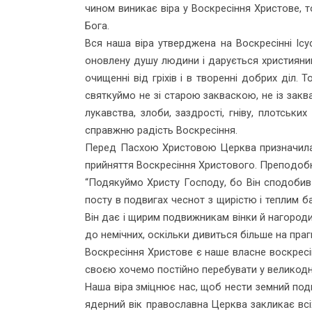
чином виникає віра у Воскресіння Христове, то
Бога.
Вся наша віра утверджена на Воскресінні Ісус
оновлену душу людини і дарується християнин
очищенні від гріхів і в творенні добрих діл.
святкуймо не зі старою закваскою, не із заква
лукав­ства, злоби, заздрості, гніву, плотськ
справжню радість Воскресіння.
Перед Пасхою Христовою Церква призначила В
прийняття Воскресіння Христового. Препо­добн
“Подякуймо Христу Господу, бо Він сподобив н
посту в подвигах чеснот з щирістю і теплим ба
Він дає і щирим подвижникам він­ки й нагороди
до немічних, оскільки дивиться більше на прагн
Воскресіння Христове є наше власне воскрес
своєю хочемо постійно перебувати у великодн
Наша віра зміцнює нас, щоб нести земний подв
ядерний вік православна Церква закликає вс