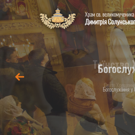
Храм св. великомученика
Димитрія Солунсько
Таїнство
Святе Хрещення