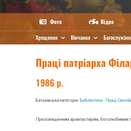
Фото
Відео
Хрещення
Вінчання
Богослужінн
Праці патріарха Філа
1986 р.
Батьківська категорія:
Библиотека - Праці Святійш
Преосвященним архипастирям, боголюбивим пас