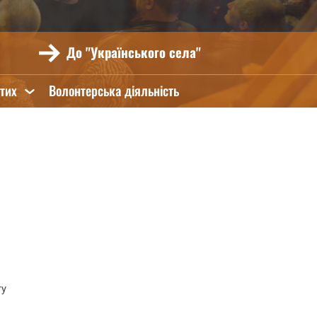
До "Українського села"
ятих
Волонтерська діяльність
ту