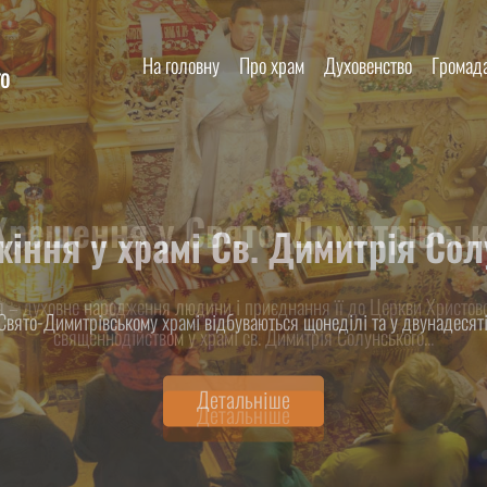
На головну
Про храм
Духовенство
Громад
го
 Хрещення у Свято-Димитрівськ
 – духовне народження людини і приєднання її до Церкви Христово
священнодійством у храмі св. Димитрія Солунського...
Детальніше