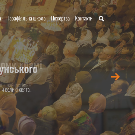
а
Парафіяльна школа
Пожертва
Контакти
ому храмі
ї є найчастішим