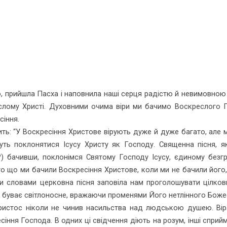
, прийшла Пасха і наповнила наші серця радістю й невимовною
слому Христі. Духовними очима віри ми бачимо Воскреслого 
сіння.
: “У Воскресіння Христове вірують дуже й дуже багато, але мало
ть поклонятися Ісусу Христу як Господу. Священна пісня, я
о?) бачивши, поклонімся Святому Господу Ісусу, єдиному безгр
то що ми бачили Воскресіння Христове, коли ми не бачили його
ими словами церковна пісня заповіла нам проголошувати цілков
, і буває світлоносне, вражаючи променями Його нетлінного Боже
 Христос ніколи не чинив насильства над людською душею. Вір
іння Господа. В одних ці свідчення діють на розум, інші сприйм