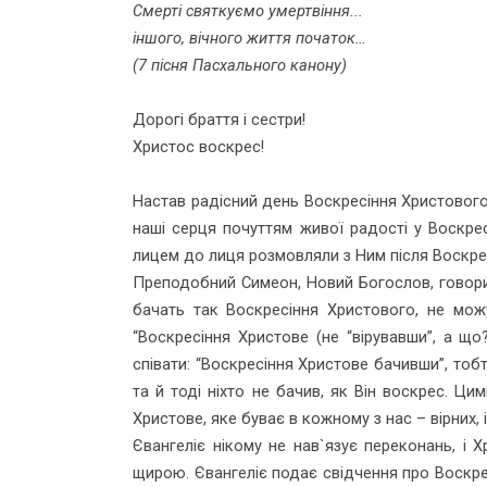
Смерті святкуємо умертвіння...
іншого, вічного життя початок…
(7 пісня Пасхального канону)
Дорогі браття і сестри!
Христос воскрес!
Настав радісний день Воскресіння Христового
наші серця почуттям живої радості у Воскре
лицем до лиця розмовляли з Ним після Воскре
Преподобний Симеон, Новий Богослов, говорить
бачать так Воскресіння Христового, не можу
“Воскресіння Христове (не “вірувавши”, а щ
співати: “Воскресіння Христове бачивши”, тоб
та й тоді ніхто не бачив, як Він воскрес. Ц
Христове, яке буває в кожному з нас – вірних
Євангеліє нікому не нав`язує переконань, і
щирою. Євангеліє подає свідчення про Воскрес