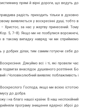
рис­тиянину прямі й вірні дороги, що ведуть до
о правдива радість приходить тільки в духовно
ому вияв­ляється у воскресінні душі, тобто в
а – Христос, за нас у жертву принесений. Тому
 Кор. 5, 7–8). Якщо ми не позбулися ворожнечі,
, то в такому випадку навряд чи ми сприй­мемо
ь у добрих ділах, тим самим готуючи себе до
скресіння. Дякуймо всі: і ті, які провели час
і в подвигах внаслідок душевного розтління. Бо
тивий і Чоловіколюбний виявляє поблажливість і
 Воскреслого Господа, якщо ми всією істотою
имусу до добра.
жу і на благо нашої країни. В наш неспокійний
рий­няли програму знищення ядерної зброї до