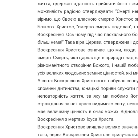
життя, одержав здатність прийняти його і ж
можливість радісно стверджувати: “Смерті не
віримо, що Своєю власною смертю Христос змі
Божого. Христос, “смертю смерть подолав”, і
Воскресіння. Ось чому під час пасхального бо
більш нема!” Така віра Церкви, стверджена і 
Воскресіння Христове означає, що ми, люди, 
смерті. Смерть, яка царює ще в природі і над
різноманітного створіння Божого, і на­шій лю
усіх великих людських земних цінностей, які ми
У світлі Воскресіння Христового набуває сенс
спомини дитинства, юнацькі пориви служити пра
неповторність життя, за яку ми любимо його
страждання за неї, краса видимого сві­ту, нез
має величезну цінність в очах Божих. Відновле
Воскресіння з мертвих Ісуса Христа.
Воскресіння Христове виявляє велике значення
того, через Воскресіння Христове прилучається