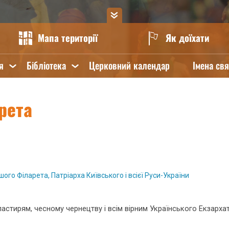
Мапа території
Як доїхати
я
Бібліотека
Церковний календар
Імена св
рета
ого Філарета, Патріарха Київського і всієї Руси-України
тирям, чесному чернецтву і всім вірним Українського Екзарха