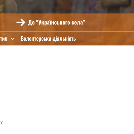
До "Українського села"
ятих
Волонтерська діяльність
ту