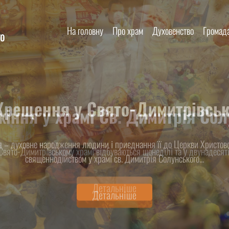
На головну
Про храм
Духовенство
Громад
го
 Хрещення у Свято-Димитрівськ
 – духовне народження людини і приєднання її до Церкви Христово
священнодійством у храмі св. Димитрія Солунського...
Детальніше