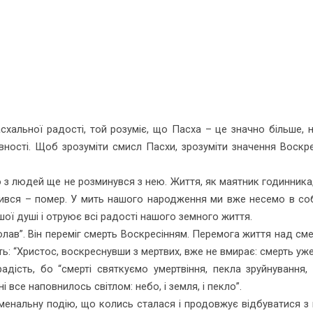
схальної радості, той розуміє, що Пасха – це значно більше, н
вності. Щоб зрозуміти смисл Пасхи, зрозуміти значення Воскре
о з людей ще не розминувся з нею. Життя, як маятник годинника, 
ився – помер. У мить нашого народження ми вже несемо в собі
ої душі і отруює всі радості нашого земного життя.
лав”. Він переміг смерть Воскресінням. Перемога життя над сме
 “Христос, воскреснувши з мертвих, вже не вмирає: смерть уже н
дість, бо “смерті святкуємо умертвіння, пекла зруйнування, 
 все наповнилось світлом: небо, і земля, і пекло”.
менальну подію, що колись сталася і продовжує відбуватися з