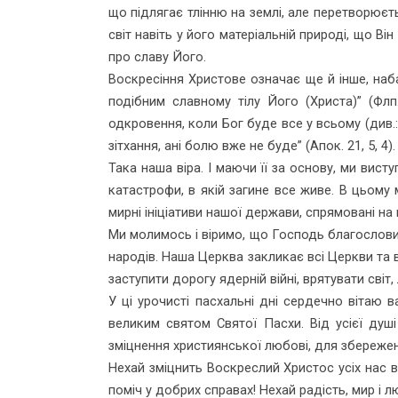
що підлягає тлінню на землі, але пе­ретворюєт
світ навіть у його матеріальній природі, що В
про славу Його.
Воскресіння Христове означає ще й інше, наба
подібним славному тілу Його (Христа)” (Флп
одкровення, коли Бог буде все у всьому (див.: 1 
зітхання, ані болю вже не буде” (Апок. 21, 5, 4).
Така наша віра. І маючи її за основу, ми вис
катастрофи, в якій загине все живе. В цьому
мирні ініціативи нашої держави, спрямовані на 
Ми молимось і віримо, що Господь благословит
народів. Наша Церква закликає всі Церкви та 
заступити дорогу ядерній війні, врятувати сві
У ці урочисті пасхальні дні сердечно вітаю в
великим святом Святої Пасхи. Від усієї ду
зміцнення християнської любові, для збереженн
Нехай зміцнить Воскреслий Христос усіх нас 
поміч у добрих справах! Нехай радість, мир і л