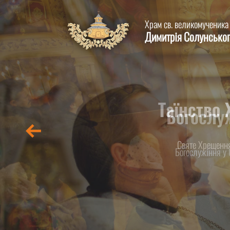
Храм св. великомученика
Димитрія Солунсько
Таїнство
Святе Хрещення