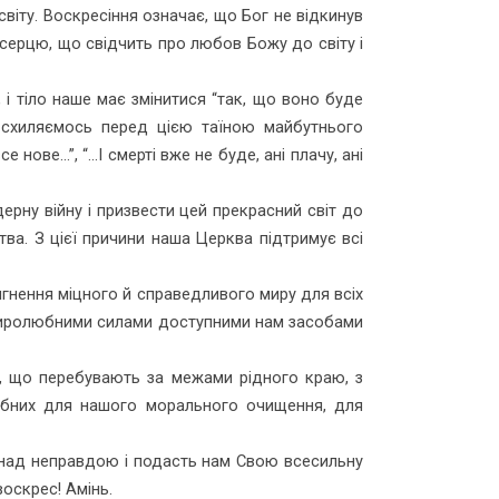
світу. Воскресіння означає, що Бог не відкинув
у серцю, що свідчить про любов Божу до світу і
 і тіло наше має змінитися “так, що воно буде
о схиляємось перед цією таїною майбут­нього
 нове…”, “...І смерті вже не буде, ані плачу, ані
рну війну і при­звести цей прекрасний світ до
ва. З цієї причини наша Церква підтримує всі
ягнення міцного й справедливого миру для всіх
ма миролюбними силами доступними нам засобами
ців, що перебувають за межами рідного краю, з
рібних для нашого морального очищення, для
и над неправдою і подасть нам Свою всесильну
воскрес! Амінь.