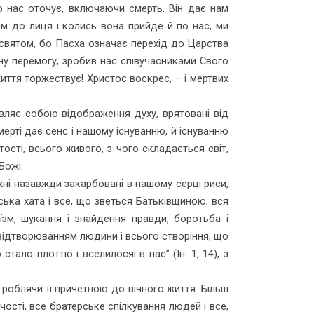
о нас оточує, включаючи смерть. Він дає нам
ем до лиця і колись вона прийде й по нас, ми
 святом, бо Пасха означає перехід до Царства
ну перемогу, зробив нас співучасниками Свого
иття торжествує! Христос воскрес, – і мертвих
вляє собою відображення ду­ху, врятовані від
ерті дає сенс і нашому існуванню, й існуванню
ості, всього живого, з чого складається світ,
Божі.
хні назавжди закарбовані в нашому серці риси,
вська хата і все, що зветься Батьківщиною; вся
їзм, шукання і знайдення правди, боротьба і
з відтворюванням людини і всього створіння, що
тало плоттю і вселилосяі в нас” (Ін. 1, 14), з
роблячи її причетною до віч­ного життя. Більш
чості, все братерське спілкування людей і все,