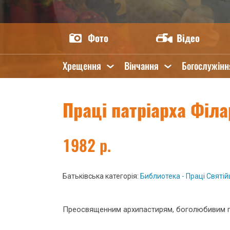
Фото
Відео
Хрещення
Вінчання
Богослужінн
Праці патріарха Філа
1982 р.
Батьківська категорія:
Библиотека - Праці Святійш
Преосвященним архипастирям, боголюбивим пас