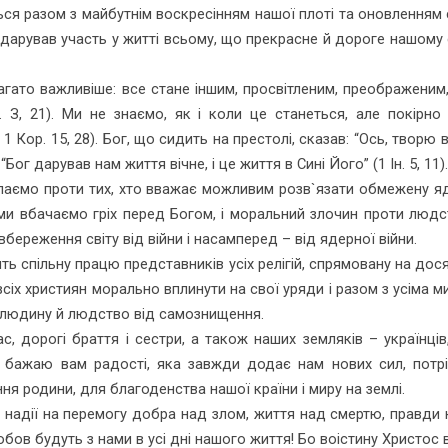
ься разом з майбутнім воскресінням нашої плоті та оновлен­ням 
ін дарував участь у житті всьому, що пре­красне й дороге нашом
гато важливіше: все стане іншим, просвітленим, преображеним,
. З, 21). Ми не знаємо, як і коли це станеться, але покірн
Кор. 15, 28). Бог, що сидить на престолі, сказав: “Ось, творю все
 “Бог дарував нам життя вічне, і це життя в Сині Його” (1 Ін. 5, 11).
тупаємо проти тих, хто вважає можливим розв`язати обмежену яде
 ми вбачаємо гріх перед Богом, і моральний злочин проти людст
вбереження світу від війни і насамперед – від ядерної війни.
ь спільну працю представників усіх релігій, спрямовану на дос
всіх християн мо­рально вплинути на свої уряди і разом з усі
т, людину й людство від самознищення.
ас, дорогі браття і се­стри, а також наших земляків – україн
ші ба­жаю вам радості, яка завжди додає нам нових сил, пот
я родини, для благоденства нашої країни і миру на землі.
в надії на перемогу добра над злом, життя над смертю, правд
юбов будуть з нами в усі дні нашого життя! Бо воістину Христос 