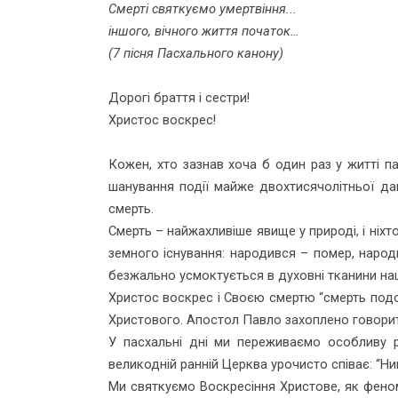
Смерті святкуємо умертвіння...
іншого, вічного життя початок…
(7 пісня Пасхального канону)
Дорогі браття і сестри!
Христос воскрес!
Кожен, хто зазнав хоча б один раз у житті па
шанування події майже двохтисячолітньої да
смерть.
Смерть – найжахливіше явище у природі, і ніхт
земного існування: народився – помер, народ
безжально усмоктується в духовні тканини наш
Христос воскрес і Своєю смертю “смерть подо
Христового. Апостол Павло захоплено говорить:
У пасхальні дні ми переживаємо особливу ра
великодній ранній Церква урочисто співає: “Нині
Ми святкуємо Воскресіння Христове, як фено