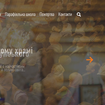
а
Парафіяльна школа
Пожертва
Контакти
ому храмі
ї є найчастішим