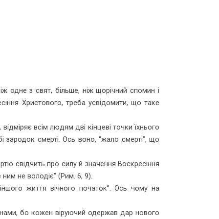
іж одне з свят, більше, ніж щорічний спомин і
сіння Христового, треба усвідомити, що таке
від­міряє всім людям дві кінцеві точки їхнього
 зародок смерті. Ось воно, “жало смерті”, що
ртю свідчить про силу й значення Воскресіння
им не володіє” (Рим. 6, 9).
іншого життя вічного поча­ток”. Ось чому на
 нами, бо кожен віруючий одержав дар нового