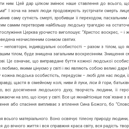
ити ним. Цей дар цілком змінює наше ставлення до всього, щ
ма!” І хоча на землі люди продовжують зустрічати смерть лиц
нив саму сутність смерті, зробивши її переходом, пасхальним
 тим самим перетворив найбільшу людську трагедію на остаточ
гослужіння Церква урочисто виголошує: “Христос воскрес, – і ж
доведена не­зчисленним сонмом святих.
– неповторні, індивідуальні особистості – разом з тілом, що я
 нашим тілом, буде знищена загальним воскресінням. Знищення см
бові. Це означає, що виправдане буття кожної людської осо­бист
 любимо, якими цінуємо у світі і які являють собою великі дари 
у кожна людська особистість, передусім – любі для нас люди, ї
вді, щастя в сімейному колі, ниви й луки, ліси й гори, батькі
, всі досяг­нення людського духу, творчість людини, її геро
важаючи на зло, що існує у світі. Все це якнайтісніше пов`язане 
ння або спасіння випливає з втілення Сина Бо­жого, бо “Слово с
 всього матеріально­го. Воно освячує тілесну природу людини, 
 до вічного життя і вся справжня краса світу, вся радість твор