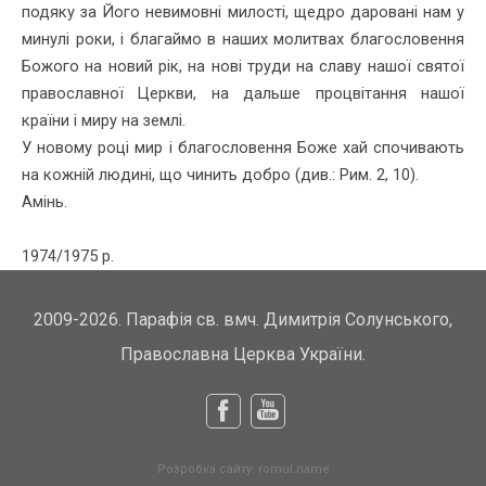
подяку за Його невимовні милості, щедро даровані нам у
минулі роки, і благаймо в наших молитвах благословення
Божого на новий рік, на нові труди на славу нашої святої
православної Церкви, на дальше процвітання нашої
країни і миру на землі.
У новому році мир і благословення Боже хай спочивають
на кожній людині, що чинить добро (див.: Рим. 2, 10).
Амінь.
1974/1975 р.
2009-2026. Парафія св. вмч. Димитрія Солунського,
Православна Церква України.
Facebook
Youtube
Розробка сайту: romul.name