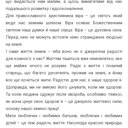
що видасться нам малим, а щось вимагатиме від нас
подальшого розвитку і вдосконалення.
Для православного християнина віра – це світоч, який
веде нас земним шляхом. Віра осяває Божественним
світлом наші думки й наше серце. Віра – це духовна сила.
Перед нею не можуть встояти ніякі страждання людські
на землі.
І саме життя земне – хіба воно не є джерелом радості
для кожного з нас? Жит­тям тішиться вже немовлятко, яке
ще майже нічого не розуміє. Радіє з життя і похилий
старець, що багато десятиліть прожив на землі, а йому
все ще хочеться жити. Ра­дістю для нас є наше здоров`я.
Щоправда, ми не вміємо його цінувати, коли ми здо­рові.
Та коли людина одужує після хворо­би, особливо тяжкої,
як вона цінує своє здоров`я – це джерело життєвої сили,
основу нашої земної праці!
Мати люблячих і любимих батьків, люб­лячих і любимих
дітей – це теж радість життя. Насолода красою природи,