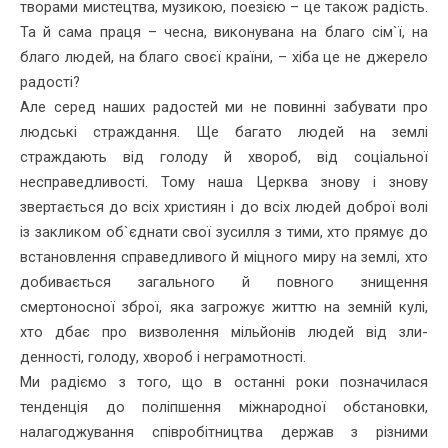
творами мистецтва, музикою, поезією – це також радість.
Та й сама праця – чесна, викону­вана на благо сім`ї, на
благо людей, на благо своєї країни, – хіба це не джерело
ра­дості?
Але серед наших радостей ми не повин­ні забувати про
людські страждання. Ще багато людей на землі
страждають від го­лоду й хвороб, від соціальної
несправедливості. Тому наша Церква знову і знову
звертається до всіх християн і до всіх людей доброї волі
із закликом об`єднати свої зусилля з тими, хто прямує до
встановлення справедливого й міцного миру на землі, хто
добивається загального й повного знищення
смертоносної зброї, яка загрожує життю на земній кулі,
хто дбає про визволення мільйонів людей від зли­
денності, голоду, хвороб і неграмотності.
Ми радіємо з того, що в останні роки позначилася
тенденція до поліпшення між­народної обстановки,
налагоджування спів­робітництва держав з різними