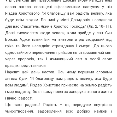
У ці святкові дні Православна Церква знову нагадує нам
слова ангела, сповіщені віфлеємським пастухам у ніч
Різдва Хри­стового: “Я благовіщу вам радість велику, яка
буде всім людям. Бо нині у місті Давидовім народився
для вас Спаситель, Який є Христос Господь” (Лк. 2, 10–11).
Довгі тисячоліття люди чекали, коли прийде у світ Син
Божий. Адже тільки Він міг визволити рід людський від
гріха та його наслідків: страждання і смерті. До цього
одностайного переконання прийшов як старозавітний світ
через пророків, так і язичницький світ в особі своїх
кращих пред­ставників.
Нарешті цей день настав. Ось чому пер­шими словами
ангела були: “Я благовіщу вам радість велику, яка буде
всім людям”. Різдво Христове принесло на землю ра­дість
і мир людству, бо в ньому полягає запорука вічного життя
і вічної радості.
Що таке радість? Радість – це, перед­усім внутрішнє
умиротворення, задоволен­ня всіх добрих намірів і