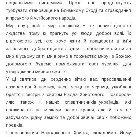
соціаль­ними системами. Проте нас продовжують
турбувати становище на Близькому Сході та страждання
кіпрського й чілійського народів.
Мир внутрішній і мир зовнішній – це великі цінності
людства, тому їх прагнуть усі люди доброї волі, їх
відстоюють усі, хто хоче жити й працювати в ім`я
загального добра і щастя людей. Під­носячи молитви за
мир в усьому світі, ми віримо в торжество миру і з Божою
допомогою будемо помножувати свої зусилля для
утвердження мирного життя.
У ці святкові дні сердечно вітаю вас, преосвященні
архипастирі й пастирі, чесні ченці та черниці, улюблені
браття і сестри, з святом Різдва Христового. Поздоров­
ляю також і наших співвітчизників–ук­раїнців, які
проживають за межами нашої країни, але й там не
забувають рідну зем­лю та добрі звичаї своїх побожних
предків.
Прославляючи Народженого Христа, складаймо Йому