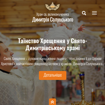
Храм св. великомученика
Димитрія Солунського
Таїнство Хрещення у Свято-
Димитрівському храмі
Святе Хрещення – духовне народження людини і приєднання її до Церкви
Христової є найчастішим священнодійством у храмі св. Димитрія Солунського...
Детальніше