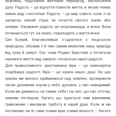
прагнень, подолан­ня життєвих перешкод, заспокоєння
духу. Радість – це відчуття повноти життя, в якому немає
ніяких вад і нестатків. Ра­дість – це мир совісті, коли її не
засму­чує ніякий страх чи почуття гіркого жалю або
зневіри. Справжня радість не скороминуща, а вічна. Вона
починається тут, на землі, і переходить у життя вічне.
Син Божий, благоволивши з`єднатися з людською
природою, обожив її й тим са­мим визволив нашу природу
від гріха й смерті. Ось чому Різдво Христове є почат­ком
перемоги життя над смертю і почат­ком нашої радості.
Для православного християнина віра – це невичерпна
скарбниця радості. Віра – це крила нашої душі. На цих
крилах ми високо здіймаємося над землею, прозира­ючи
своїм духовним зором у небо духов­не, у світ невидимий.
Коли ми дивимось на самих себе і на світ, що нас оточує,
земним поглядом, багато що здається нам важливим,
тривожним і викликає турботу в нашій душі. Коли ж ми
поглянемо на те саме очима віри, очима вічності, – багато