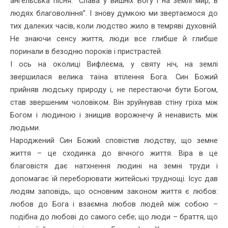
ангельська пісня: “Слава у вишніх Богу і на землі мир, в
людях благовоління”. І знову думкою ми звертаємося до
тих далеких часів, коли людство жило в темряві духовній.
Не знаючи сенсу життя, люди все глибше й глибше
поринали в безодню пороків і при­страстей.
І ось на околиці Вифлеєма, у святу ніч, на землі
звершилася велика таїна втілення Бога. Син Божий
прийняв людську природу і, не перестаючи бути Богом,
став звершеним чоловіком. Він зруйнував стіну гріха між
Богом і людиною і знищив ворожнечу й ненависть між
людьми.
Народжений Син Божий сповістив людству, що земне
життя – це сходинка до вічного життя. Віра в це
благовістя дає натхнення людині на земні труди і
допомагає їй переборювати житейські труднощі. Ісус дав
людям заповідь, що основним законом життя є любов:
любов до Бога і взаємна любов людей між собою –
подібна до любові до самого себе; що люди – браття, що