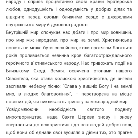
народу і сприяє процвітанню своєї країни. Братерська
любов, однодушність і однодумність у добрих ділах та
відкрите перед своїми ближніми серце є джерелами
внутріш­нього миру й духовної радості.
Внутрішній мир спонукає нас дбати і про мир зовнішній,
про мир між народами, про мир на землі. Християнська
совість не може бути спокійною, коли протягом багатьох
років проливається невинна кров багатостраждального
героїчного в`єтнамського народу. Нас тривожать події на
Близькому Сході. Земля, освячена стопами нашого
Спасителя, яка стала колискою християнства, де ангели
заспівали небесну пісню: “Слава у вишніх Богу і на землі
мир, в людях благовоління”, – пере­творена на місце
воєнних дій, які викликають тривогу за міжнарод­ний мир.
Усвідомлюючи необхідність святого подвигу
миротворництва, наша Свята Церква знову і знову
звертається до всіх християн і до всіх людей доброї волі,
щоб вони об`єднали свої зусилля з діями тих, хто прагне