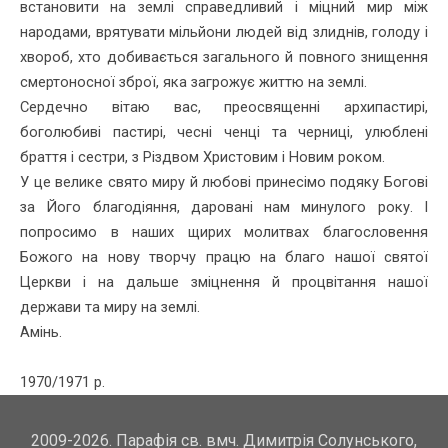
встановити на землі справедливий і міцний мир між
народами, врятува­ти мільйони людей від злиднів, голоду і
хвороб, хто добивається загального й повного зни­щення
смертоносної зброї, яка загрожує життю на землі.
Сердечно вітаю вас, преосвященні архипастирі,
боголюбиві пастирі, чесні ченці та черниці, улюблені
браття і сестри, з Різдвом Христовим і Новим роком.
У це велике свято миру й любові принесімо подяку Богові
за Його благодіяння, даровані нам минулого року. І
попросимо в наших щирих молитвах благословення
Божого на нову творчу працю на благо нашої святої
Церкви і на дальше зміцнення й процвітання нашої
держави та миру на землі.
Амінь.
1970/1971 р.
2009-2026. Парафія св. вмч. Димитрія Солунського,