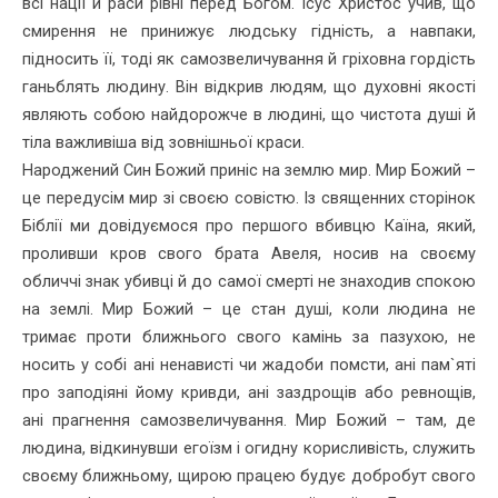
всі нації й раси рівні перед Богом. Ісус Христос учив, що
смирення не принижує людську гідність, а навпаки,
підносить її, тоді як самозвеличування й гріховна гордість
ганьблять людину. Він відкрив людям, що духовні якості
являють собою найдорожче в людині, що чистота душі й
тіла важливіша від зовнішньої краси.
Народжений Син Божий приніс на землю мир. Мир Божий –
це передусім мир зі своєю совістю. Із священних сторінок
Біблії ми довіду­ємося про першого вбивцю Каїна, який,
проливши кров свого брата Авеля, носив на своєму
обличчі знак убивці й до самої смерті не знаходив спокою
на землі. Мир Божий – це стан душі, коли людина не
тримає проти ближнього свого камінь за пазухою, не
носить у собі ані ненависті чи жадоби помсти, ані пам`яті
про заподіяні йому кривди, ані заздро­щів або ревнощів,
ані прагнення самозвеличування. Мир Божий – там, де
людина, відкинувши егоїзм і огидну корисливість, служить
своєму ближ­ньому, щирою працею будує добробут свого