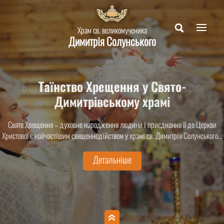
Храм св. великомученика
Димитрія Солунського
Таїнство Хрещення у Свято-
Димитрівському храмі
Святе Хрещення – духовне народження людини і приєднання її до Церкви
Христової є найчастішим священнодійством у храмі св. Димитрія Солунського...
Детальніше