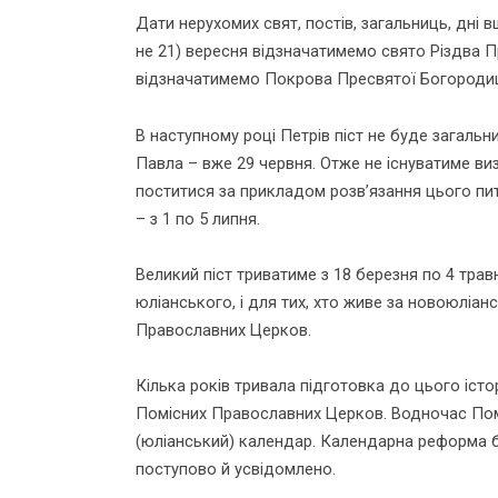
Дати нерухомих свят, постів, загальниць, дні в
не 21) вересня відзначатимемо свято Різдва П
відзначатимемо Покрова Пресвятої Богородиці.
В наступному році Петрів піст не буде загаль
Павла – вже 29 червня. Отже не існуватиме виз
поститися за прикладом розвʼязання цього пит
– з 1 по 5 липня.
Великий піст триватиме з 18 березня по 4 трав
юліанського, і для тих, хто живе за новоюлі
Православних Церков.
Кілька років тривала підготовка до цього іст
Помісних Православних Церков. Водночас Помі
(юліанський) календар. Календарна реформа бу
поступово й усвідомлено.