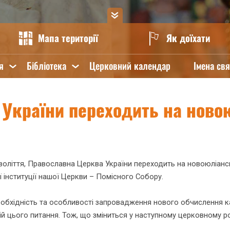
Мапа території
Як доїхати
я
Бібліотека
Церковний календар
Імена св
 України переходить на ново
оволіття, Православна Церква України переходить на новоюліан
 інституції нашої Церкви – Помісного Собору.
бхідність та особливості запровадження нового обчислення кал
й цього питання. Тож, що зміниться у наступному церковному р