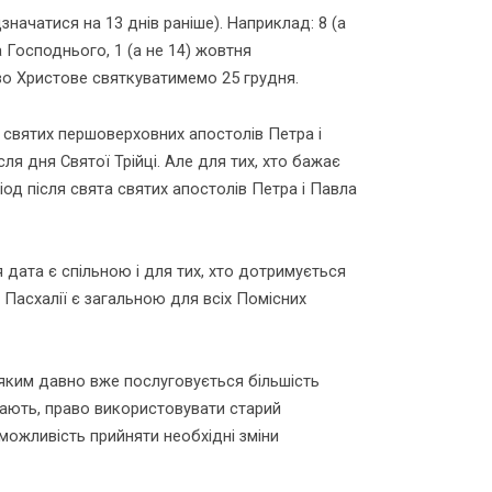
значатися на 13 днів раніше). Наприклад: 8 (а
 Господнього, 1 (а не 14) жовтня
во Христове святкуватимемо 25 грудня.
ь святих першоверховних апостолів Петра і
ля дня Святої Трійці. Але для тих, хто бажає
од після свята святих апостолів Петра і Павла
я дата є спільною і для тих, хто дотримується
Пасхалії є загальною для всіх Помісних
 яким давно вже послуговується більшість
жають, право використовувати старий
можливість прийняти необхідні зміни