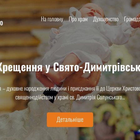
На головну
Про храм
Духовенство
Громад
го
 Хрещення у Свято-Димитрівськ
 – духовне народження людини і приєднання її до Церкви Христово
священнодійством у храмі св. Димитрія Солунського...
Детальніше