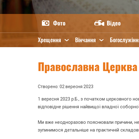
Фото
Відео
Хрещення
Вінчання
Богослужінн
Православна Церква
Створено: 02 вересня 2023
1 вересня 2023 р.Б., з початком церковного н
відповідне рішення найвищої владної соборної
Ми вже неодноразово пояснювали причини, нео
зупинимося детальніше на практичній складові