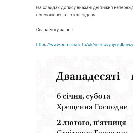
На слайдах допису вказані дні тижня неперехідн
новоюліанського календаря.
Слава Богу за все!
https://www.pomisna.info/uk/vsi-novyny/vidbuvs