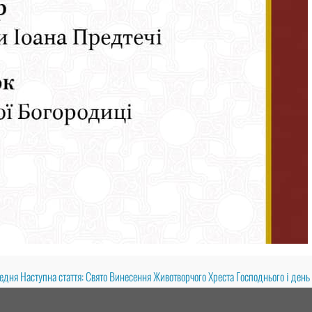
едня
Наступна стаття: Свято Винесення Животворчого Хреста Господнього і ден