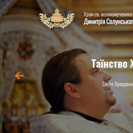
Храм св. великомученика
Димитрія Солунсько
Таїнство
Святе Хрещення