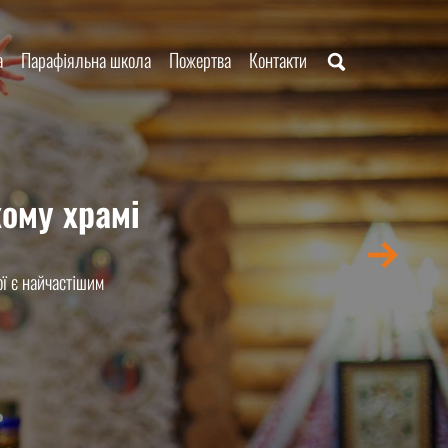
а
Парафіяльна школа
Пожертва
Контакти
ому храмі
ї є найчастішим