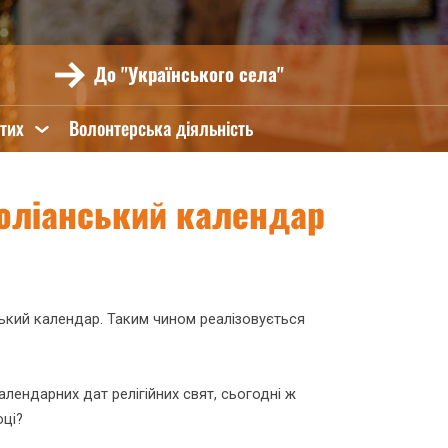
До "Українського села"
ятих
Волонтерська діяльність
юліанський календар
ський календар. Таким чином реалізовується
ендарних дат релігійних свят, сьогодні ж
оці?