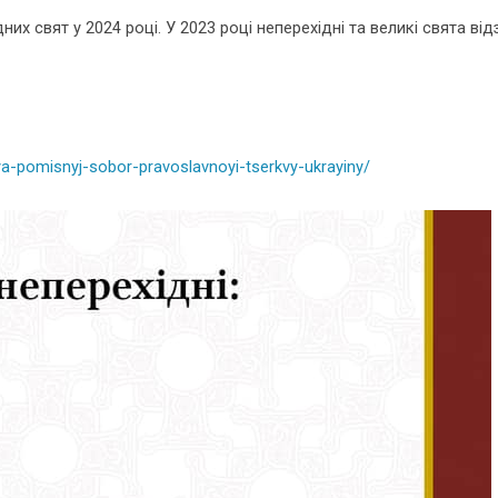
их свят у 2024 році. У 2023 році неперехідні та великі свята від
ya-pomisnyj-sobor-pravoslavnoyi-tserkvy-ukrayiny/