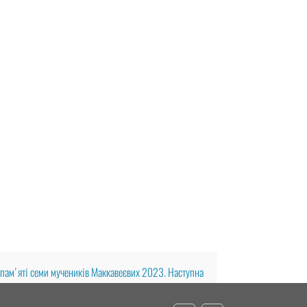
ь памʼяті семи мучеників Маккавеєвих 2023.
Наступна