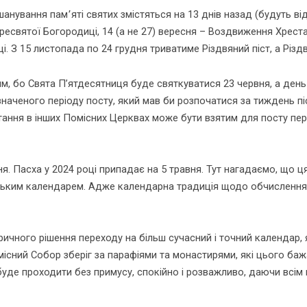
шанування пам՚яті святих змістяться на 13 днів назад (будуть від
ресвятої Богородиці, 14 (а не 27) вересня – Воздвиження Хреста
 З 15 листопада по 24 грудня триватиме Різдвяний піст, а Різд
ним, бо Свята П’ятдесятниця буде святкуватися 23 червня, а ден
наченого періоду посту, який мав би розпочатися за тиждень піс
ання в інших Помісних Церквах може бути взятим для посту пері
ня. Пасха у 2024 році припадає на 5 травня. Тут нагадаємо, що ц
анським календарем. Адже календарна традиція щодо обчислення 
оричного рішення переходу на більш сучасний і точний календар,
сний Собор зберіг за парафіями та монастирями, які цього ба
де проходити без примусу, спокійно і розважливо, даючи всім 